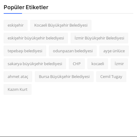
Popüler Etiketler
eskişehir
Kocaeli Büyükşehir Belediyesi
eskişehir büyükşehir belediyesi
İzmir Büyükşehir Belediyesi
tepebaşı belediyesi
odunpazarı belediyesi
ayşe ünlüce
sakarya büyükşehir belediyesi
CHP
kocaeli
İzmir
ahmet ataç
Bursa Büyükşehir Belediyesi
Cemil Tugay
Kazım Kurt