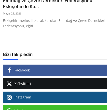
Emirdağ ve Çevre Dernekleri Federasyonu
Eskişehir’de Ku...
Ekonomi
Mayıs 25, 2026
Kütahya
Eskişehir merkezli olarak kurulan Emirdağ ve Çevre Dernekleri
Federasyonu, eğiti...
Özel Haber
Teknoloji
Spor
Bizi takip edin
TBMM Haberleri
Facebook
Belediye
Sağlık
X (Twitter)
SON DAKİKA
Instagram
Asayiş