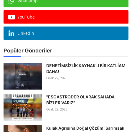
WhatsApp
Köşe Yazısı
YouTube
Dernek
Galeri
Linkedin
Gastronomi
Popüler Gönderiler
E-GAZETE
DENETİMSİZLİK KAYNAKLI BİR KATLİAM
DAHA!
Ocak 22, 2025
"ESGASTRODER OLARAK SAHADA
BİZLER VARIZ"
Ocak 22, 2025
Kulak Ağrısına Doğal Çözüm! Sarımsak