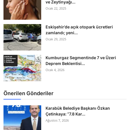
ve Zeytinyağı...
Ocak 22, 2025
Eskişehir’de açık otopark ücretleri
zamlandı; yeni...
Ocak 29, 2025
Kumburgaz Segmentinde 7 ve Üzeri
Deprem Beklentisi...
Ocak 4, 2026
Önerilen Gönderiler
Karabük Belediye Başkanı Özkan
Çetinkaya: “7.8 Kar...
Ağustos 7, 2026