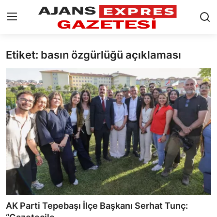
Etiket: basın özgürlüğü açıklaması
GİRİŞ YAP
Kayıt olmak
AnaSayfa
Eskişehir Siyaset
Siyaset
Türkiye Gündemi
Yerel
Siber Güvenlik
AK Parti Tepebaşı İlçe Başkanı Serhat Tunç:
Eğitim