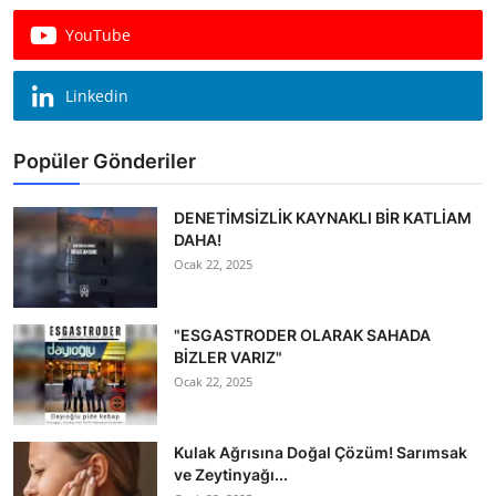
Köşe Yazısı
YouTube
Dernek
Linkedin
Galeri
Popüler Gönderiler
Gastronomi
E-GAZETE
DENETİMSİZLİK KAYNAKLI BİR KATLİAM
DAHA!
Ocak 22, 2025
"ESGASTRODER OLARAK SAHADA
BİZLER VARIZ"
Ocak 22, 2025
Kulak Ağrısına Doğal Çözüm! Sarımsak
ve Zeytinyağı...