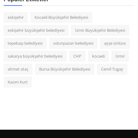
eskişehir
Kocaeli Büyükşehir Belediyesi
eskişehir büyükşehir belediyesi
İzmir Büyükşehir Belediyesi
tepebaşı belediyesi
odunpazarı belediyesi
ayşe ünlüce
sakarya büyükşehir belediyesi
CHP
kocaeli
İzmir
ahmet ataç
Bursa Büyükşehir Belediyesi
Cemil Tugay
Kazım Kurt