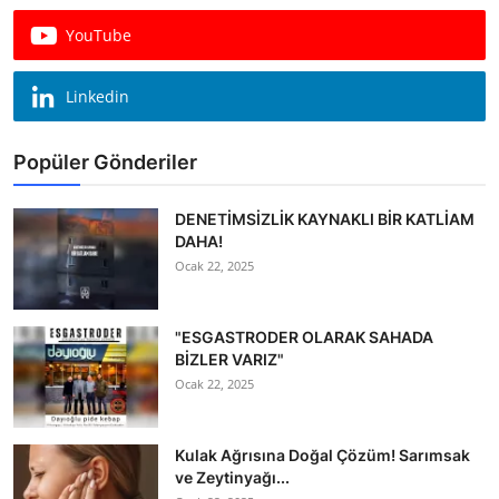
Köşe Yazısı
YouTube
Dernek
Linkedin
Galeri
Popüler Gönderiler
Gastronomi
E-GAZETE
DENETİMSİZLİK KAYNAKLI BİR KATLİAM
DAHA!
Ocak 22, 2025
"ESGASTRODER OLARAK SAHADA
BİZLER VARIZ"
Ocak 22, 2025
Kulak Ağrısına Doğal Çözüm! Sarımsak
ve Zeytinyağı...