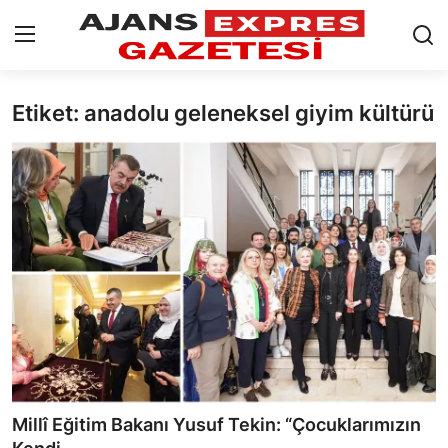
Etiket: anadolu geleneksel giyim kültürü
GİRİŞ YAP
Kayıt olmak
AnaSayfa
Eskişehir Siyaset
Siyaset
Türkiye Gündemi
Yerel
Siber Güvenlik
Millî Eğitim Bakanı Yusuf Tekin: “Çocuklarımızın
Eğitim