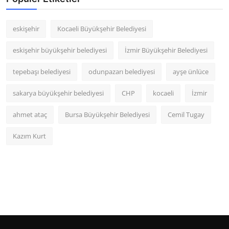
eskişehir
Kocaeli Büyükşehir Belediyesi
eskişehir büyükşehir belediyesi
İzmir Büyükşehir Belediyesi
tepebaşı belediyesi
odunpazarı belediyesi
ayşe ünlüce
sakarya büyükşehir belediyesi
CHP
kocaeli
İzmir
ahmet ataç
Bursa Büyükşehir Belediyesi
Cemil Tugay
Kazım Kurt