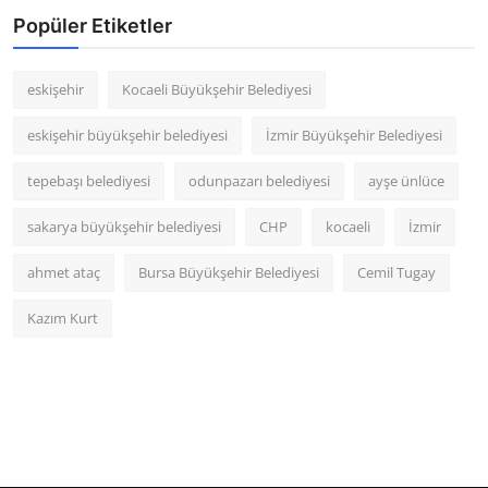
Popüler Etiketler
eskişehir
Kocaeli Büyükşehir Belediyesi
eskişehir büyükşehir belediyesi
İzmir Büyükşehir Belediyesi
tepebaşı belediyesi
odunpazarı belediyesi
ayşe ünlüce
sakarya büyükşehir belediyesi
CHP
kocaeli
İzmir
ahmet ataç
Bursa Büyükşehir Belediyesi
Cemil Tugay
Kazım Kurt