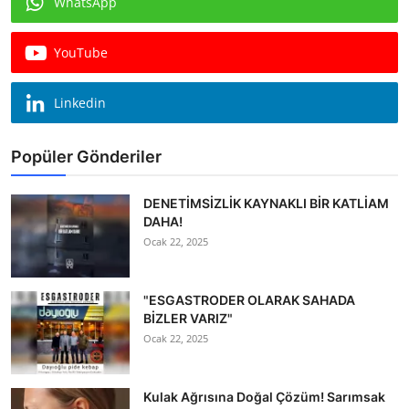
WhatsApp
Köşe Yazısı
YouTube
Dernek
Galeri
Linkedin
Gastronomi
Popüler Gönderiler
E-GAZETE
DENETİMSİZLİK KAYNAKLI BİR KATLİAM
DAHA!
Ocak 22, 2025
"ESGASTRODER OLARAK SAHADA
BİZLER VARIZ"
Ocak 22, 2025
Kulak Ağrısına Doğal Çözüm! Sarımsak