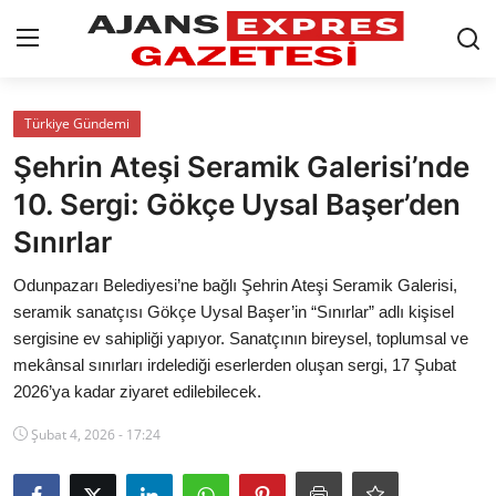
GİRİŞ YAP
Kayıt olmak
Türkiye Gündemi
Şehrin Ateşi Seramik Galerisi’nde
AnaSayfa
10. Sergi: Gökçe Uysal Başer’den
Eskişehir Siyaset
Sınırlar
Siyaset
Odunpazarı Belediyesi’ne bağlı Şehrin Ateşi Seramik Galerisi,
seramik sanatçısı Gökçe Uysal Başer’in “Sınırlar” adlı kişisel
Türkiye Gündemi
sergisine ev sahipliği yapıyor. Sanatçının bireysel, toplumsal ve
mekânsal sınırları irdelediği eserlerden oluşan sergi, 17 Şubat
Yerel
2026’ya kadar ziyaret edilebilecek.
Siber Güvenlik
Şubat 4, 2026 - 17:24
Eğitim