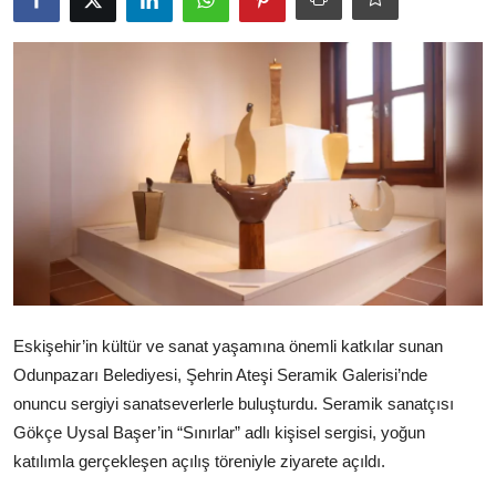
Ekonomi
Kütahya
Özel Haber
Teknoloji
Spor
TBMM Haberleri
Belediye
Eskişehir’in kültür ve sanat yaşamına önemli katkılar sunan
Sağlık
Odunpazarı Belediyesi, Şehrin Ateşi Seramik Galerisi’nde
onuncu sergiyi sanatseverlerle buluşturdu. Seramik sanatçısı
SON DAKİKA
Gökçe Uysal Başer’in “Sınırlar” adlı kişisel sergisi, yoğun
katılımla gerçekleşen açılış töreniyle ziyarete açıldı.
Asayiş