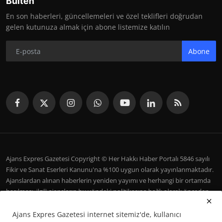
Bülten
En son haberleri, güncellemeleri ve özel teklifleri doğrudan
gelen kutunuza almak için abone listemize katılın
Abone
Ajans Expres Gazetesi Copyright © Her Hakkı Haber Portalı 5846 sayılı
Fikir ve Sanat Eserleri Kanunu'na %100 uygun olarak yayınlanmaktadır.
Ajanslardan alınan haberlerin yeniden yayımı ve herhangi bir ortamda
basılması, ilgili ajansların bu yöndeki politikasına bağlı olarak önceden
yazılı izin gerektirir.
Ajans Expres Gazetesi internet sitemiz'de, kullanıcı
İletişim
Şartlar ve Koşullar
Çerez Politikası
Künye