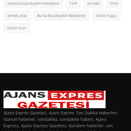
sakarya büyükşehir belediyesi
CHP
kocaeli
İzmir
ahmet ataç
Bursa Büyükşehir Belediyesi
Cemil Tugay
Kazım Kurt
Ajans Expres Gazetesi, Ajans Expres, Son Dakika Haberleri,
Güncel haberler, sondakika, sondakika haberi, Ajans
Express, Ajans Express Gazetesi, Gündem haberler, son