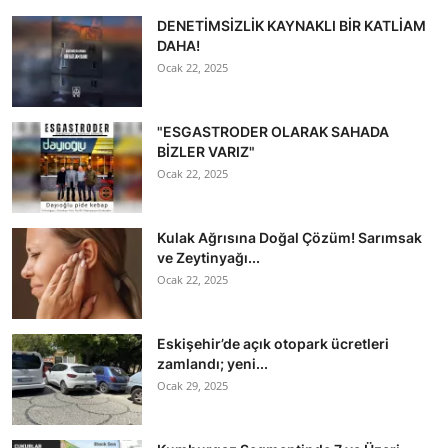
DENETİMSİZLİK KAYNAKLI BİR KATLİAM
DAHA!
Ocak 22, 2025
"ESGASTRODER OLARAK SAHADA
BİZLER VARIZ"
Ocak 22, 2025
Kulak Ağrısına Doğal Çözüm! Sarımsak
ve Zeytinyağı...
Ocak 22, 2025
Eskişehir’de açık otopark ücretleri
zamlandı; yeni...
Ocak 29, 2025