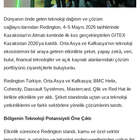
Köşe Yazısı
Dünyanın önde gelen teknoloji dağıtım ve çözüm
Dernek
sağlayıcılarından Redington, 4–5 Mayıs 2026 tarihlerinde
Galeri
Kazakistan’ın Almatı kentinde ilk kez gerçekleştirilen GITEX
Kazakistan 2026’ya katıldı. Orta Asya ve Kafkasya’nın teknoloji
Gastronomi
ekosistemini bir araya getiren etkinlikte şirket, yapay zekâ, veri,
bulut, finansal teknolojiler ve açık kaynak alanlarındaki çözüm
E-GAZETE
portföyünü ziyaretçilerle buluşturdu.
Redington Türkiye, Orta Asya ve Kafkasya; BMC Helix,
Cohesity, Dassault Systèmes, Mastercard, Qlik ve Red Hat ile
birlikte etkinlikte yer aldı. Şirket standında uçtan uca teknoloji
yetkinliklerini ve farklı sektörlere yönelik çözümlerini tanıttı.
Bölgenin Teknoloji Potansiyeli Öne Çıktı
Etkinlik süresince Redington standı, kamu ve özel sektör
temsilcileri, iş ortakları ve teknoloji profesyonellerinden yoğun ilgi