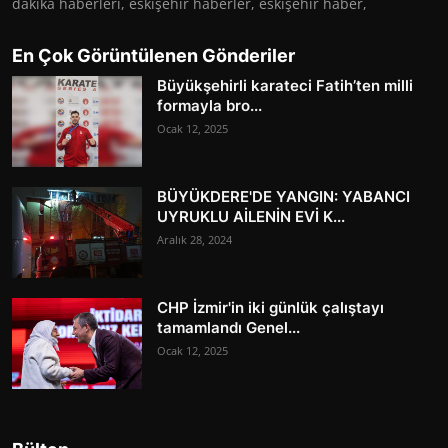
dakika haberleri, eskişehir haberler, eskişehir haber,
En Çok Görüntülenen Gönderiler
Büyükşehirli karateci Fatih’ten milli
formayla bro...
Ocak 12, 2025
BÜYÜKDERE'DE YANGIN: YABANCI
UYRUKLU AİLENİN EVİ K...
Aralık 28, 2024
CHP İzmir'in iki günlük çalıştayı
tamamlandı Genel...
Ocak 12, 2025