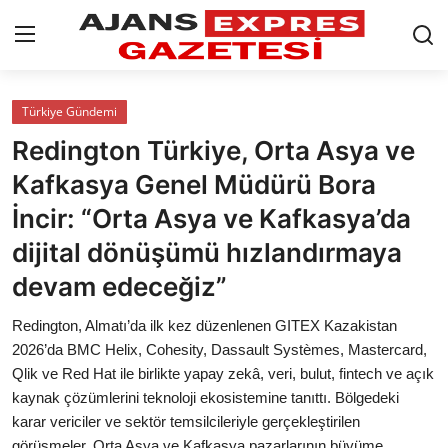
GİRİŞ YAP
Kayıt olmak
Türkiye Gündemi
Redington Türkiye, Orta Asya ve
AnaSayfa
Kafkasya Genel Müdürü Bora
Eskişehir Siyaset
İncir: “Orta Asya ve Kafkasya’da
dijital dönüşümü hızlandırmaya
Siyaset
devam edeceğiz”
Türkiye Gündemi
Redington, Almatı’da ilk kez düzenlenen GITEX Kazakistan
Yerel
2026’da BMC Helix, Cohesity, Dassault Systèmes, Mastercard,
Qlik ve Red Hat ile birlikte yapay zekâ, veri, bulut, fintech ve açık
Siber Güvenlik
kaynak çözümlerini teknoloji ekosistemine tanıttı. Bölgedeki
karar vericiler ve sektör temsilcileriyle gerçekleştirilen
Eğitim
görüşmeler, Orta Asya ve Kafkasya pazarlarının büyüme