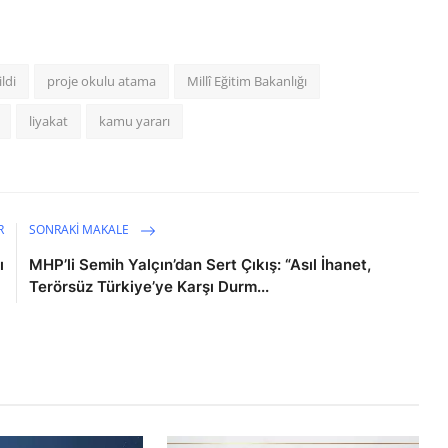
ldi
proje okulu atama
Millî Eğitim Bakanlığı
liyakat
kamu yararı
R
SONRAKI MAKALE
ı
MHP’li Semih Yalçın’dan Sert Çıkış: “Asıl İhanet,
Terörsüz Türkiye’ye Karşı Durm...