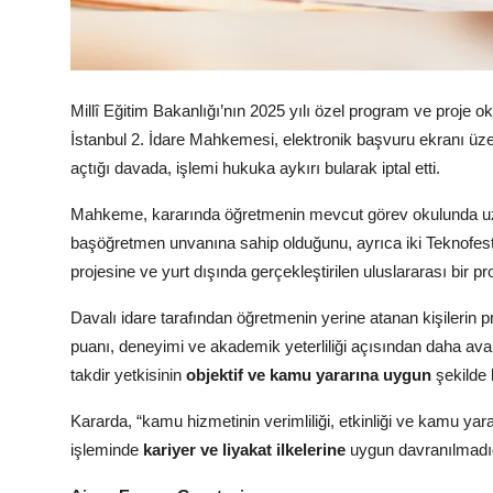
Köşe Yazısı
Dernek
Millî Eğitim Bakanlığı’nın 2025 yılı özel program ve proje o
İstanbul 2. İdare Mahkemesi, elektronik başvuru ekranı üzer
Galeri
açtığı davada, işlemi hukuka aykırı bularak iptal etti.
Gastronomi
Mahkeme, kararında öğretmenin mevcut görev okulunda uzu
E-GAZETE
başöğretmen unvanına sahip olduğunu, ayrıca iki Teknofest 
projesine ve yurt dışında gerçekleştirilen uluslararası bir pro
Davalı idare tarafından öğretmenin yerine atanan kişilerin pr
puanı, deneyimi ve akademik yeterliliği açısından daha av
takdir yetkisinin
objektif ve kamu yararına uygun
şekilde 
Kararda, “kamu hizmetinin verimliliği, etkinliği ve kamu yara
işleminde
kariyer ve liyakat ilkelerine
uygun davranılmadığ