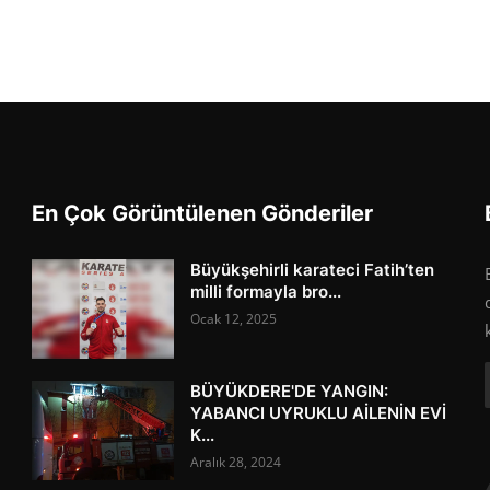
En Çok Görüntülenen Gönderiler
Büyükşehirli karateci Fatih’ten
milli formayla bro...
Ocak 12, 2025
BÜYÜKDERE'DE YANGIN:
YABANCI UYRUKLU AİLENİN EVİ
K...
Aralık 28, 2024