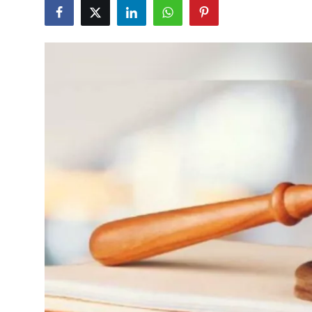
Eğitim
Ekonomi
Kütahya
Özel Haber
Teknoloji
Spor
TBMM Haberleri
Belediye
Sağlık
SON DAKİKA
Asayiş