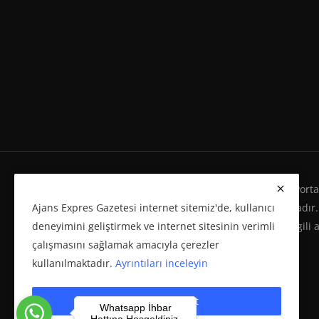
Ajans Expres Gazetesi Copyright © Her Hakkı Haber Portalı
Ajans Expres Gazetesi internet sitemiz'de, kullanıcı
Eserleri Kanunu'na %100 uygun olarak yayınlanmaktadır.
deneyimini geliştirmek ve internet sitesinin verimli
yeniden yayımı ve herhangi bir ortamda basılması, ilgili 
çalışmasını sağlamak amacıyla çerezler
politikasına bağlı olarak önceden yazılı izin gerektirir.
kullanılmaktadır.
Ayrıntıları inceleyin
Çerezleri kabul et
Whatsapp İhbar