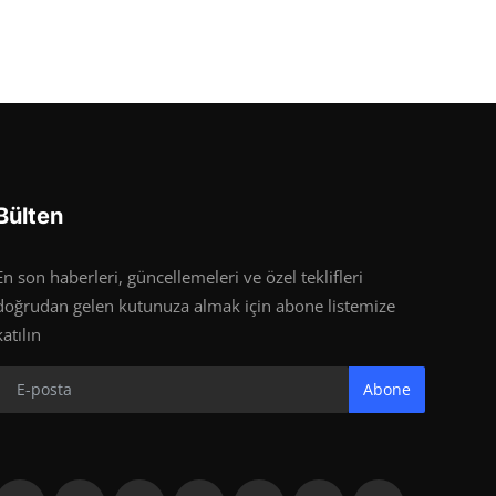
Bülten
En son haberleri, güncellemeleri ve özel teklifleri
doğrudan gelen kutunuza almak için abone listemize
katılın
Abone