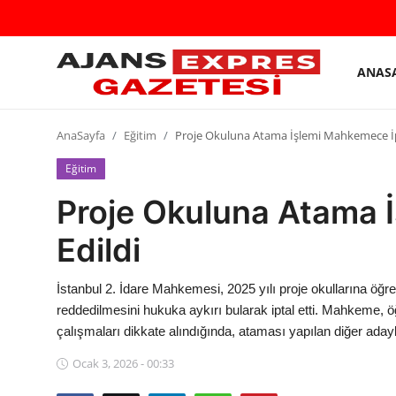
ANAS
GİRİŞ
Kayıt
YAP
olmak
AnaSayfa
Eğitim
Proje Okuluna Atama İşlemi Mahkemece İpt
AnaSayfa
Eğitim
Proje Okuluna Atama 
Eskişehir Siyaset
Edildi
Siyaset
Türkiye Gündemi
İstanbul 2. İdare Mahkemesi, 2025 yılı proje okullarına ö
reddedilmesini hukuka aykırı bularak iptal etti. Mahkeme, ö
Yerel
çalışmaları dikkate alındığında, ataması yapılan diğer adayl
Siber Güvenlik
Ocak 3, 2026 - 00:33