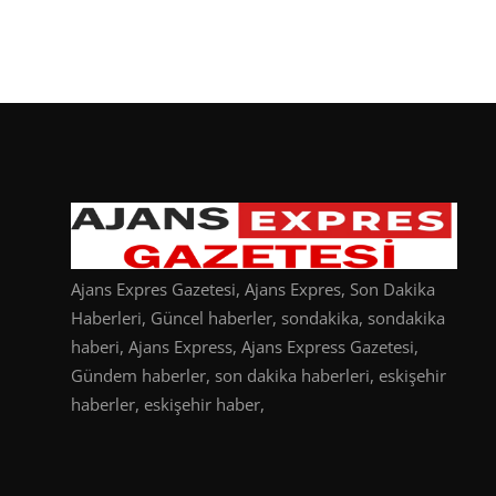
Ajans Expres Gazetesi, Ajans Expres, Son Dakika
Haberleri, Güncel haberler, sondakika, sondakika
haberi, Ajans Express, Ajans Express Gazetesi,
Gündem haberler, son dakika haberleri, eskişehir
haberler, eskişehir haber,