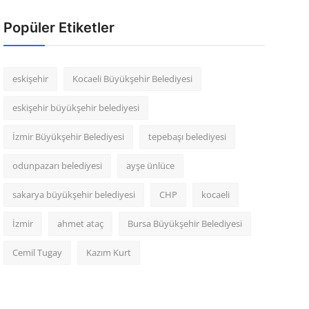
Popüler Etiketler
eskişehir
Kocaeli Büyükşehir Belediyesi
eskişehir büyükşehir belediyesi
İzmir Büyükşehir Belediyesi
tepebaşı belediyesi
odunpazarı belediyesi
ayşe ünlüce
sakarya büyükşehir belediyesi
CHP
kocaeli
İzmir
ahmet ataç
Bursa Büyükşehir Belediyesi
Cemil Tugay
Kazım Kurt