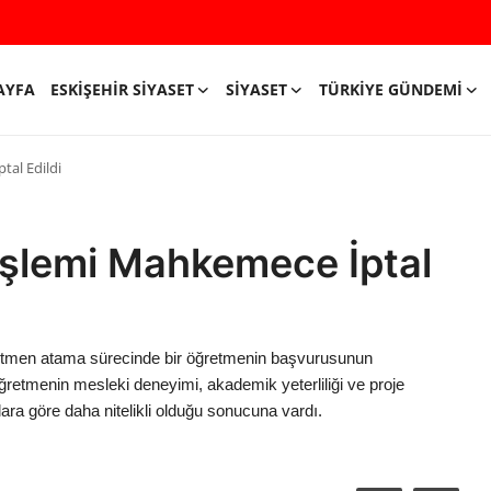
AYFA
ESKIŞEHIR SIYASET
SIYASET
TÜRKIYE GÜNDEMI
al Edildi
İşlemi Mahkemece İptal
ğretmen atama sürecinde bir öğretmenin başvurusunun
ğretmenin mesleki deneyimi, akademik yeterliliği ve proje
ara göre daha nitelikli olduğu sonucuna vardı.