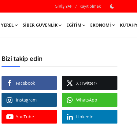
GİRİŞ YAP
/
Kayıt olmak
YEREL
SIBER GÜVENLIK
EĞITIM
EKONOMI
KÜTAH
Bizi takip edin
Facebook
X (Twitter)
Instagram
WhatsApp
YouTube
Linkedin