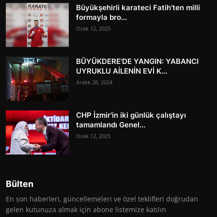
Büyükşehirli karateci Fatih’ten milli
formayla bro...
Ocak 12, 2025
BÜYÜKDERE'DE YANGIN: YABANCI
UYRUKLU AİLENİN EVİ K...
Aralık 28, 2024
CHP İzmir'in iki günlük çalıştayı
tamamlandı Genel...
Ocak 12, 2025
Bülten
En son haberleri, güncellemeleri ve özel teklifleri doğrudan
gelen kutunuza almak için abone listemize katılın