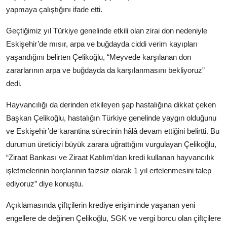
Köşe Yazısı
yapmaya çalıştığını ifade etti.
Geçtiğimiz yıl Türkiye genelinde etkili olan zirai don nedeniyle
Dernek
Eskişehir’de mısır, arpa ve buğdayda ciddi verim kayıpları
Galeri
yaşandığını belirten Çelikoğlu, “Meyvede karşılanan don
zararlarının arpa ve buğdayda da karşılanmasını bekliyoruz”
Gastronomi
dedi.
E-GAZETE
Hayvancılığı da derinden etkileyen şap hastalığına dikkat çeken
Başkan Çelikoğlu, hastalığın Türkiye genelinde yaygın olduğunu
ve Eskişehir’de karantina sürecinin hâlâ devam ettiğini belirtti. Bu
durumun üreticiyi büyük zarara uğrattığını vurgulayan Çelikoğlu,
“Ziraat Bankası ve Ziraat Katılım’dan kredi kullanan hayvancılık
işletmelerinin borçlarının faizsiz olarak 1 yıl ertelenmesini talep
ediyoruz” diye konuştu.
Açıklamasında çiftçilerin krediye erişiminde yaşanan yeni
engellere de değinen Çelikoğlu, SGK ve vergi borcu olan çiftçilere