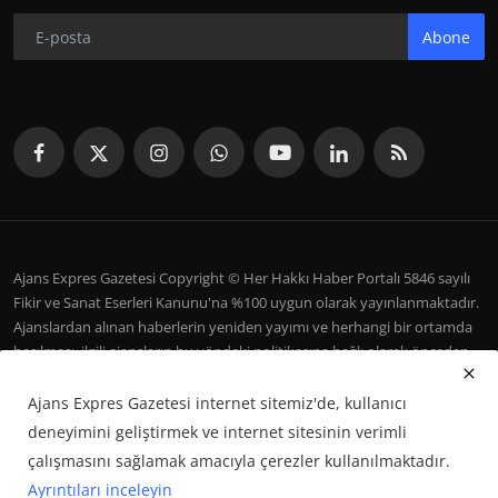
Abone
Ajans Expres Gazetesi Copyright © Her Hakkı Haber Portalı 5846 sayılı
Fikir ve Sanat Eserleri Kanunu'na %100 uygun olarak yayınlanmaktadır.
Ajanslardan alınan haberlerin yeniden yayımı ve herhangi bir ortamda
basılması, ilgili ajansların bu yöndeki politikasına bağlı olarak önceden
yazılı izin gerektirir.
Ajans Expres Gazetesi internet sitemiz'de, kullanıcı
İletişim
Şartlar ve Koşullar
Çerez Politikası
Künye
deneyimini geliştirmek ve internet sitesinin verimli
Galeri
çalışmasını sağlamak amacıyla çerezler kullanılmaktadır.
Ayrıntıları inceleyin