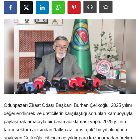
Ekonomi
Kütahya
Özel Haber
Teknoloji
Spor
TBMM Haberleri
Belediye
Sağlık
Odunpazarı Ziraat Odası Başkanı Burhan Çelikoğlu, 2025 yılını
değerlendirmek ve üreticilerin karşılaştığı sorunları kamuoyuyla
SON DAKİKA
paylaşmak amacıyla bir basın açıklaması yaptı. 2025 yılının
tarım sektörü açısından "tatlısı az, acısı çok" bir yıl olduğunu
Asayiş
söyleyen Çelikoğlu, çiftçinin üç yıldır para kazanamadan üretim