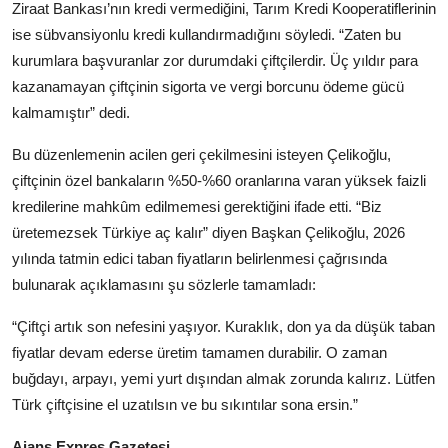
Ziraat Bankası’nın kredi vermediğini, Tarım Kredi Kooperatiflerinin
ise sübvansiyonlu kredi kullandırmadığını söyledi. “Zaten bu
kurumlara başvuranlar zor durumdaki çiftçilerdir. Üç yıldır para
kazanamayan çiftçinin sigorta ve vergi borcunu ödeme gücü
kalmamıştır” dedi.
Bu düzenlemenin acilen geri çekilmesini isteyen Çelikoğlu,
çiftçinin özel bankaların %50-%60 oranlarına varan yüksek faizli
kredilerine mahkûm edilmemesi gerektiğini ifade etti. “Biz
üretemezsek Türkiye aç kalır” diyen Başkan Çelikoğlu, 2026
yılında tatmin edici taban fiyatların belirlenmesi çağrısında
bulunarak açıklamasını şu sözlerle tamamladı:
“Çiftçi artık son nefesini yaşıyor. Kuraklık, don ya da düşük taban
fiyatlar devam ederse üretim tamamen durabilir. O zaman
buğdayı, arpayı, yemi yurt dışından almak zorunda kalırız. Lütfen
Türk çiftçisine el uzatılsın ve bu sıkıntılar sona ersin.”
Ajans Expres Gazetesi