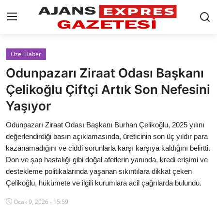
GİRİŞ YAP
Kayıt olmak
Özel Haber
Odunpazarı Ziraat Odası Başkanı
AnaSayfa
Çelikoğlu Çiftçi Artık Son Nefesini
Eskişehir Siyaset
Yaşıyor
Siyaset
Odunpazarı Ziraat Odası Başkanı Burhan Çelikoğlu, 2025 yılını
değerlendirdiği basın açıklamasında, üreticinin son üç yıldır para
Türkiye Gündemi
kazanamadığını ve ciddi sorunlarla karşı karşıya kaldığını belirtti.
Don ve şap hastalığı gibi doğal afetlerin yanında, kredi erişimi ve
Yerel
destekleme politikalarında yaşanan sıkıntılara dikkat çeken
Çelikoğlu, hükümete ve ilgili kurumlara acil çağrılarda bulundu.
Siber Güvenlik
Ocak 9, 2026 - 15:59
Eğitim