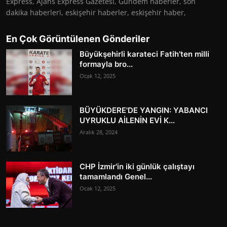
Express, Ajans Express Gazetesi, Gündem haberler, son
dakika haberleri, eskişehir haberler, eskişehir haber,
En Çok Görüntülenen Gönderiler
Büyükşehirli karateci Fatih’ten milli
formayla bro...
Ocak 12, 2025
BÜYÜKDERE'DE YANGIN: YABANCI
UYRUKLU AİLENİN EVİ K...
Aralık 28, 2024
CHP İzmir'in iki günlük çalıştayı
tamamlandı Genel...
Ocak 12, 2025