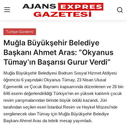
GİRİŞ YAP
Kayıt olmak
Türkiye Gündemi
Muğla Büyükşehir Belediye
AnaSayfa
Başkanı Ahmet Aras: “Okyanus
Eskişehir Siyaset
Tümay’ın Başarısı Gurur Verdi”
Siyaset
Muğla Büyükşehir Belediyesi Bodrum Sosyal Hizmet Atölyesi
öğrencisi 6 yaşındaki Okyanus Tümay, 23 Nisan Ulusal
Türkiye Gündemi
Egemenlik ve Çocuk Bayramı kapsamında düzenlenen ve 26 bin
646 eserin değerlendirildiği Türkiye’nin en yüksek katılımlı çocuk
Yerel
resim yarışmalarından birinde büyük ödülü kazandı. Jüri
tarafından seçilen eseri İstanbul Resim ve Heykel Müzesi’nde
Siber Güvenlik
sergilenecek olan Tümay için Muğla Büyükşehir Belediye
Başkanı Ahmet Aras da tebrik mesajı yayımladı.
Eğitim