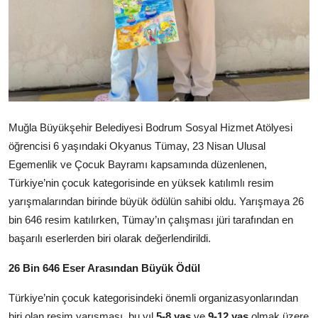
Köşe Yazısı
Dernek
Galeri
Gastronomi
Muğla Büyükşehir Belediyesi Bodrum Sosyal Hizmet Atölyesi
E-GAZETE
öğrencisi 6 yaşındaki Okyanus Tümay, 23 Nisan Ulusal
Egemenlik ve Çocuk Bayramı kapsamında düzenlenen,
Türkiye’nin çocuk kategorisinde en yüksek katılımlı resim
yarışmalarından birinde büyük ödülün sahibi oldu. Yarışmaya 26
bin 646 resim katılırken, Tümay’ın çalışması jüri tarafından en
başarılı eserlerden biri olarak değerlendirildi.
26 Bin 646 Eser Arasından Büyük Ödül
Türkiye’nin çocuk kategorisindeki önemli organizasyonlarından
biri olan resim yarışması, bu yıl
5-8 yaş
ve
9-12 yaş
olmak üzere