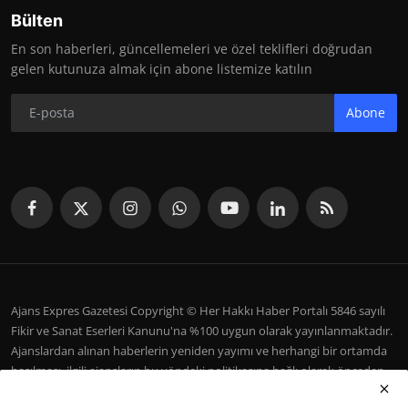
Bülten
En son haberleri, güncellemeleri ve özel teklifleri doğrudan
gelen kutunuza almak için abone listemize katılın
Abone
Ajans Expres Gazetesi Copyright © Her Hakkı Haber Portalı 5846 sayılı
Fikir ve Sanat Eserleri Kanunu'na %100 uygun olarak yayınlanmaktadır.
Ajanslardan alınan haberlerin yeniden yayımı ve herhangi bir ortamda
basılması, ilgili ajansların bu yöndeki politikasına bağlı olarak önceden
yazılı izin gerektirir.