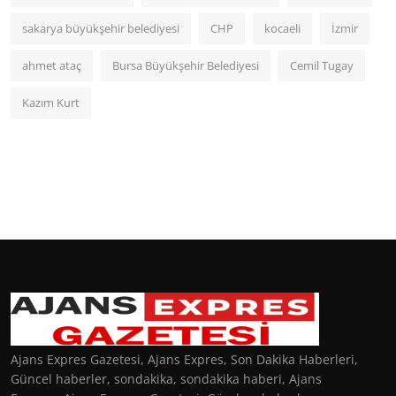
sakarya büyükşehir belediyesi
CHP
kocaeli
İzmir
ahmet ataç
Bursa Büyükşehir Belediyesi
Cemil Tugay
Kazım Kurt
Ajans Expres Gazetesi, Ajans Expres, Son Dakika Haberleri,
Güncel haberler, sondakika, sondakika haberi, Ajans