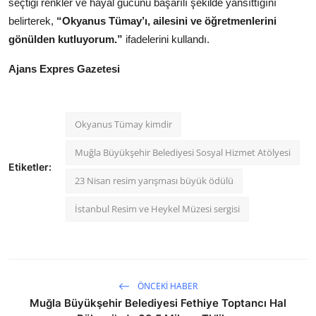
seçtiği renkler ve hayal gücünü başarılı şekilde yansıttığını
belirterek,
“Okyanus Tümay’ı, ailesini ve öğretmenlerini
gönülden kutluyorum.”
ifadelerini kullandı.
Ajans Expres Gazetesi
Okyanus Tümay kimdir
Muğla Büyükşehir Belediyesi Sosyal Hizmet Atölyesi
Etiketler:
23 Nisan resim yarışması büyük ödülü
İstanbul Resim ve Heykel Müzesi sergisi
ÖNCEKI HABER
Muğla Büyükşehir Belediyesi Fethiye Toptancı Hal