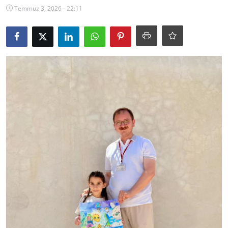
Temmuz 3, 2026 - 22:11
Ekonomi
Kütahya
Özel Haber
Teknoloji
Spor
TBMM Haberleri
Belediye
Sağlık
SON DAKİKA
Asayiş