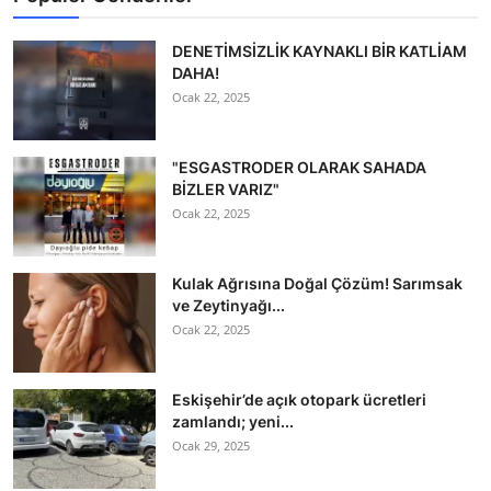
DENETİMSİZLİK KAYNAKLI BİR KATLİAM
DAHA!
Ocak 22, 2025
"ESGASTRODER OLARAK SAHADA
BİZLER VARIZ"
Ocak 22, 2025
Kulak Ağrısına Doğal Çözüm! Sarımsak
ve Zeytinyağı...
Ocak 22, 2025
Eskişehir’de açık otopark ücretleri
zamlandı; yeni...
Ocak 29, 2025