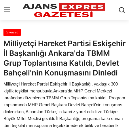
GİRİŞ YAP
Kayıt olmak
Siyaset
Milliyetçi Hareket Partisi Eskişehir
AnaSayfa
İl Başkanlığı Ankara'da TBMM
Eskişehir Siyaset
Grup Toplantısına Katıldı, Devlet
Bahçeli'nin Konuşmasını Dinledi
Siyaset
Milliyetçi Hareket Partisi Eskişehir İl Başkanlığı, yaklaşık 300
Türkiye Gündemi
kişilik teşkilat mensubuyla Ankara'da MHP Genel Merkezi
tarafından düzenlenen TBMM Grup Toplantısı'na katıldı. Program
Yerel
kapsamında MHP Genel Başkanı Devlet Bahçeli'nin konuşması
Siber Güvenlik
dinlenirken, Alparslan Türkeş'in kabri ziyaret edildi ve Türkiye
Büyük Millet Meclisi gezildi. İl Başkanlığı, programa katkı sunan
Eğitim
tüm teşkilat mensuplarına teşekkür ederek birlik ve beraberlik