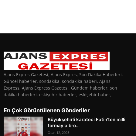
Ajans Expres Gazetesi, Ajans Expres, Son Dakika Haberleri,
Güncel haberler, sondakika, sondakika haberi, Ajans
Express, Ajans Express Gazetesi, Gündem haberler, son
dakika haberleri, eskişehir haberler, eskişehir haber,
En Çok Görüntülenen Gönderiler
Büyükşehirli karateci Fatih’ten milli
formayla bro...
Ocak 12, 2025