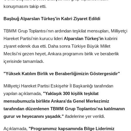
Köşe Yazısı
konuşmasını takip etti.
Dernek
Başbuğ Alparslan Türkeş'in Kabri Ziyaret Edildi
Galeri
TBMM Grup Toplantısı'nın ardından teşkilat mensupları, Milliyetçi
Hareket Partisi'nin kurucu lideri
Alparslan Türkeş'in
kabrini
Gastronomi
ziyaret ederek dua etti. Daha sonra Türkiye Büyük Millet
Meclisi'ni gezen heyet, Ankara programını birlik ve beraberlik
E-GAZETE
içerisinde tamamladı.
"Yüksek Katılım Birlik ve Beraberliğimizin Göstergesidir"
Milliyetçi Hareket Partisi Eskişehir İl Başkanlığı tarafından
yapılan açıklamada,
"Yaklaşık 300 kişilik teşkilat
mensubumuzla birlikte Ankara'da Genel Merkezimiz
tarafından düzenlenen TBMM Grup Toplantısı'na katılmanın
gurur ve heyecanını yaşadık."
ifadelerine yer verildi.
Açıklamada,
"Programımız kapsamında Bilge Liderimiz