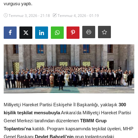
vurgusu yaptı.
Ekonomi
Temmuz 3, 2026 - 21:18
Temmuz 4, 2026 - 01:19
Kütahya
Özel Haber
Teknoloji
Spor
TBMM Haberleri
Belediye
Sağlık
Milliyetçi Hareket Partisi Eskişehir İl Başkanlığı, yaklaşık
300
kişilik teşkilat mensubuyla
Ankara'da Milliyetçi Hareket Partisi
SON DAKİKA
Genel Merkezi tarafından düzenlenen
TBMM Grup
Toplantısı'na
katıldı. Program kapsamında teşkilat üyeleri, MHP
Asayiş
Genel Başkanı
Devlet Bahçeli'nin
grup toplantısındaki