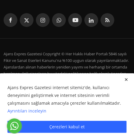
Ajans Expres Gazetesi Copyright © Her Hakkı Haber Portalı 5846 sayılı
Fikir ve Sanat Eserleri Kanunu'na %100 uygun olarak yayınlanmaktadır.
Ajanslardan alınan haberlerin yeniden yayımı ve herhangi bir ortamda
basılması, ilgili ajansların bu yöndeki politikasına bağlı olarak önceden
yazılı izin gerektirir.
Ajans Expres Gazetesi internet sitemiz'de, kullanıcı
İletişim
Şartlar ve Koşullar
Çerez Politikası
Künye
deneyimini geliştirmek ve internet sitesinin verimli
Galeri
çalışmasını sağlamak amacıyla çerezler kullanılmaktadır.
Ayrıntıları inceleyin
Google Haberler'de Bizi Takip Edin
Çerezleri kabul et