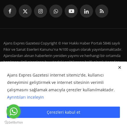
Ajans Expres Gazetesi Copyright © Her Hakkı Haber Portalı 5846 sayılı
Fikir ve Sanat Eserleri Kanunu'na %100 uygun olarak yayınlanmaktadır.
Ajanslardan alınan haberlerin yeniden yayımı ve herhangi bir ortamda
basılması, ilgili ajansların bu yöndeki politikasına bağlı olarak önceden
yazılı izin gerektirir.
Ajans Expres Gazetesi internet sitemiz'de, kullanıcı
İletişim
Şartlar ve Koşullar
Çerez Politikası
Künye
deneyimini geliştirmek ve internet sitesinin verimli
Galeri
çalışmasını sağlamak amacıyla çerezler kullanılmaktadır.
Ayrıntıları inceleyin
Google Haberler'de Bizi Takip Edin
Çerezleri kabul et