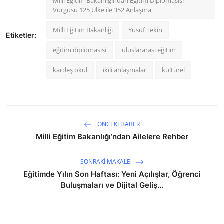
Milli Eğitim Bakanlığından Eğitim Diplomasisi
Vurgusu 125 Ülke ile 352 Anlaşma
Milli Eğitim Bakanlığı
Yusuf Tekin
Etiketler:
eğitim diplomasisi
uluslararası eğitim
kardeş okul
ikili anlaşmalar
kültürel
ÖNCEKI HABER
Milli Eğitim Bakanlığı’ndan Ailelere Rehber
SONRAKI MAKALE
Eğitimde Yılın Son Haftası: Yeni Açılışlar, Öğrenci
Buluşmaları ve Dijital Geliş...