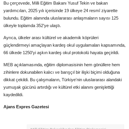
Bu çerçevede, Milli Eğitim Bakanı Yusuf Tekin ve bakan
Köşe Yazısı
yardımcıları, 2025 yılı içerisinde 19 ülkeye 24 resmî ziyarette
Dernek
bulundu. Eğitim alanında uluslararası anlaşmaların sayısı 125
ülkeyle toplamda 352’ye ulaştı.
Galeri
Ayrıca, ülkeler arası kültürel ve akademik köprüleri
Gastronomi
güçlendirmeyi amaçlayan kardeş okul uygulamaları kapsamında,
66 ülkede 1250’yi aşkın kardeş okul protokolü hayata geçirildi.
E-GAZETE
MEB açıklamasında, eğitim diplomasisinin hem gönüllere hem
zihinlere dokunabilen kalıcı ve barışçıl bir ilişki biçimi olduğuna
dikkat çekildi. Bu çalışmaların, Türkiye'nin uluslararası alandaki
yumuşak gücünü artırdığı ve kültürel etki alanını genişlettiği
kaydedildi.
Ajans Expres Gazetesi