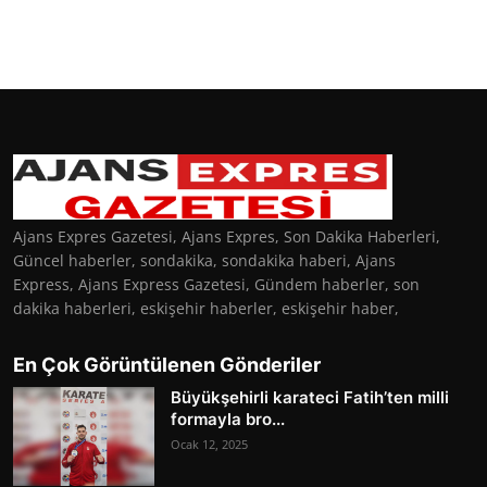
Ajans Expres Gazetesi, Ajans Expres, Son Dakika Haberleri,
Güncel haberler, sondakika, sondakika haberi, Ajans
Express, Ajans Express Gazetesi, Gündem haberler, son
dakika haberleri, eskişehir haberler, eskişehir haber,
En Çok Görüntülenen Gönderiler
Büyükşehirli karateci Fatih’ten milli
formayla bro...
Ocak 12, 2025