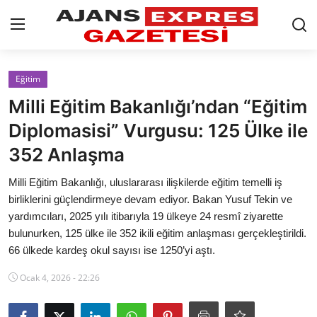
GİRİŞ YAP
Kayıt olmak
Eğitim
Milli Eğitim Bakanlığı’ndan “Eğitim
AnaSayfa
Diplomasisi” Vurgusu: 125 Ülke ile
Eskişehir Siyaset
352 Anlaşma
Siyaset
Milli Eğitim Bakanlığı, uluslararası ilişkilerde eğitim temelli iş
birliklerini güçlendirmeye devam ediyor. Bakan Yusuf Tekin ve
Türkiye Gündemi
yardımcıları, 2025 yılı itibarıyla 19 ülkeye 24 resmî ziyarette
bulunurken, 125 ülke ile 352 ikili eğitim anlaşması gerçekleştirildi.
Yerel
66 ülkede kardeş okul sayısı ise 1250’yi aştı.
Siber Güvenlik
Ocak 4, 2026 - 22:26
Eğitim