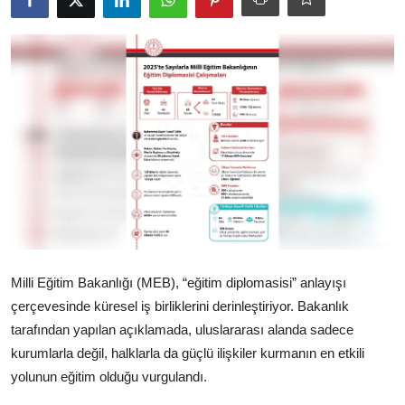
Ekonomi
Kütahya
Özel Haber
Teknoloji
Spor
TBMM Haberleri
Belediye
Milli Eğitim Bakanlığı (MEB), “eğitim diplomasisi” anlayışı
Sağlık
çerçevesinde küresel iş birliklerini derinleştiriyor. Bakanlık
tarafından yapılan açıklamada, uluslararası alanda sadece
SON DAKİKA
kurumlarla değil, halklarla da güçlü ilişkiler kurmanın en etkili
yolunun eğitim olduğu vurgulandı.
Asayiş