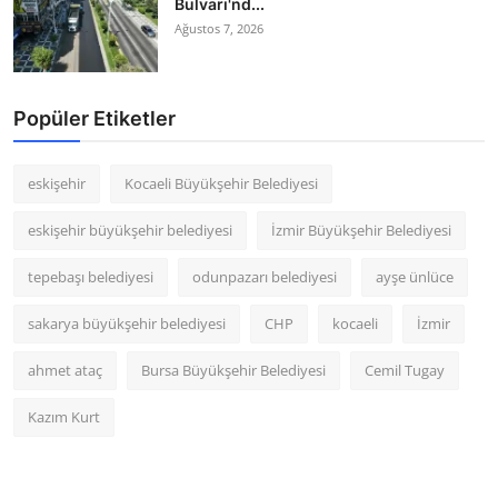
Bulvarı'nd...
Ağustos 7, 2026
Popüler Etiketler
eskişehir
Kocaeli Büyükşehir Belediyesi
eskişehir büyükşehir belediyesi
İzmir Büyükşehir Belediyesi
tepebaşı belediyesi
odunpazarı belediyesi
ayşe ünlüce
sakarya büyükşehir belediyesi
CHP
kocaeli
İzmir
ahmet ataç
Bursa Büyükşehir Belediyesi
Cemil Tugay
Kazım Kurt