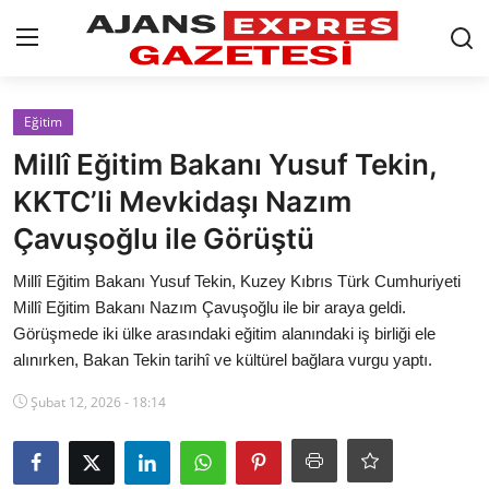
GİRİŞ YAP
Kayıt olmak
Eğitim
Millî Eğitim Bakanı Yusuf Tekin,
AnaSayfa
KKTC’li Mevkidaşı Nazım
Eskişehir Siyaset
Çavuşoğlu ile Görüştü
Siyaset
Millî Eğitim Bakanı Yusuf Tekin, Kuzey Kıbrıs Türk Cumhuriyeti
Millî Eğitim Bakanı Nazım Çavuşoğlu ile bir araya geldi.
Türkiye Gündemi
Görüşmede iki ülke arasındaki eğitim alanındaki iş birliği ele
alınırken, Bakan Tekin tarihî ve kültürel bağlara vurgu yaptı.
Yerel
Şubat 12, 2026 - 18:14
Siber Güvenlik
Eğitim