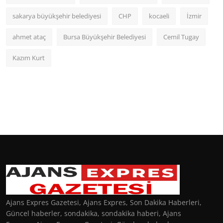
sakarya büyükşehir belediyesi
CHP
kocaeli
İzmir
ahmet ataç
Bursa Büyükşehir Belediyesi
Cemil Tugay
Kazım Kurt
Ajans Expres Gazetesi, Ajans Expres, Son Dakika Haberleri,
Güncel haberler, sondakika, sondakika haberi, Ajans