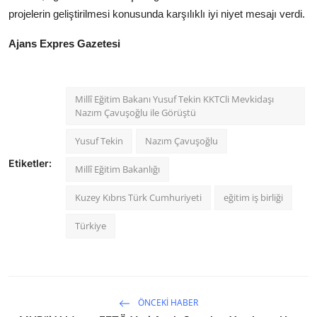
projelerin geliştirilmesi konusunda karşılıklı iyi niyet mesajı verdi.
Ajans Expres Gazetesi
Millî Eğitim Bakanı Yusuf Tekin KKTCli Mevkidaşı
Nazım Çavuşoğlu ile Görüştü
Yusuf Tekin
Nazım Çavuşoğlu
Etiketler:
Millî Eğitim Bakanlığı
Kuzey Kıbrıs Türk Cumhuriyeti
eğitim iş birliği
Türkiye
ÖNCEKI HABER