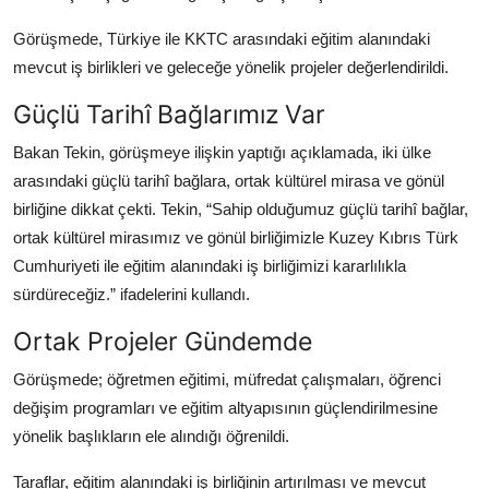
Köşe Yazısı
Görüşmede, Türkiye ile KKTC arasındaki eğitim alanındaki
mevcut iş birlikleri ve geleceğe yönelik projeler değerlendirildi.
Dernek
Güçlü Tarihî Bağlarımız Var
Galeri
Bakan Tekin, görüşmeye ilişkin yaptığı açıklamada, iki ülke
Gastronomi
arasındaki güçlü tarihî bağlara, ortak kültürel mirasa ve gönül
birliğine dikkat çekti. Tekin, “Sahip olduğumuz güçlü tarihî bağlar,
E-GAZETE
ortak kültürel mirasımız ve gönül birliğimizle Kuzey Kıbrıs Türk
Cumhuriyeti ile eğitim alanındaki iş birliğimizi kararlılıkla
sürdüreceğiz.” ifadelerini kullandı.
Ortak Projeler Gündemde
Görüşmede; öğretmen eğitimi, müfredat çalışmaları, öğrenci
değişim programları ve eğitim altyapısının güçlendirilmesine
yönelik başlıkların ele alındığı öğrenildi.
Taraflar, eğitim alanındaki iş birliğinin artırılması ve mevcut