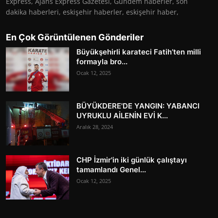
Express, Ajans Express Gazetesi, Gündem haberler, son
dakika haberleri, eskişehir haberler, eskişehir haber,
En Çok Görüntülenen Gönderiler
Büyükşehirli karateci Fatih’ten milli
formayla bro...
Ocak 12, 2025
BÜYÜKDERE'DE YANGIN: YABANCI
UYRUKLU AİLENİN EVİ K...
Aralık 28, 2024
CHP İzmir'in iki günlük çalıştayı
tamamlandı Genel...
Ocak 12, 2025