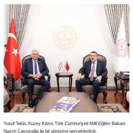
Ekonomi
Kütahya
Özel Haber
Teknoloji
Spor
TBMM Haberleri
Belediye
Sağlık
SON DAKİKA
Yusuf Tekin
,
Kuzey Kıbrıs Türk Cumhuriyeti
Millî Eğitim Bakanı
Asayiş
Nazım Çavuşoğlu
ile bir görüşme gerçekleştirdi.