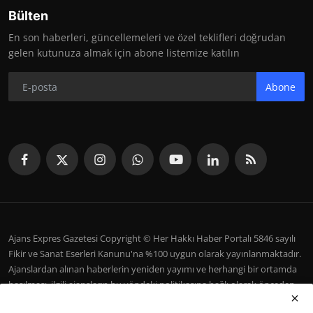
Bülten
En son haberleri, güncellemeleri ve özel teklifleri doğrudan
gelen kutunuza almak için abone listemize katılın
Abone
Ajans Expres Gazetesi Copyright © Her Hakkı Haber Portalı 5846 sayılı
Fikir ve Sanat Eserleri Kanunu'na %100 uygun olarak yayınlanmaktadır.
Ajanslardan alınan haberlerin yeniden yayımı ve herhangi bir ortamda
basılması, ilgili ajansların bu yöndeki politikasına bağlı olarak önceden
yazılı izin gerektirir.