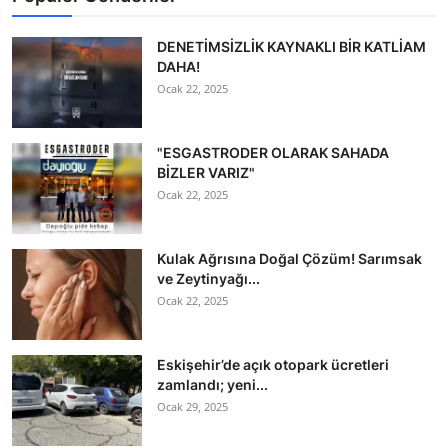
DENETİMSİZLİK KAYNAKLI BİR KATLİAM
DAHA!
Ocak 22, 2025
"ESGASTRODER OLARAK SAHADA
BİZLER VARIZ"
Ocak 22, 2025
Kulak Ağrısına Doğal Çözüm! Sarımsak
ve Zeytinyağı...
Ocak 22, 2025
Eskişehir’de açık otopark ücretleri
zamlandı; yeni...
Ocak 29, 2025