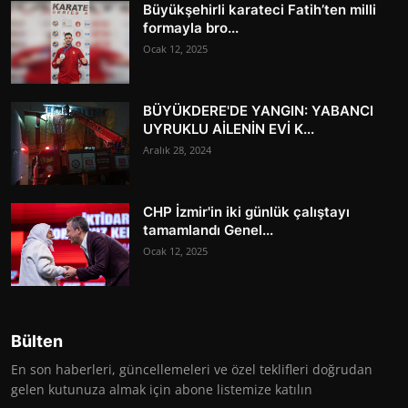
Büyükşehirli karateci Fatih’ten milli
formayla bro...
Ocak 12, 2025
BÜYÜKDERE'DE YANGIN: YABANCI
UYRUKLU AİLENİN EVİ K...
Aralık 28, 2024
CHP İzmir'in iki günlük çalıştayı
tamamlandı Genel...
Ocak 12, 2025
Bülten
En son haberleri, güncellemeleri ve özel teklifleri doğrudan
gelen kutunuza almak için abone listemize katılın