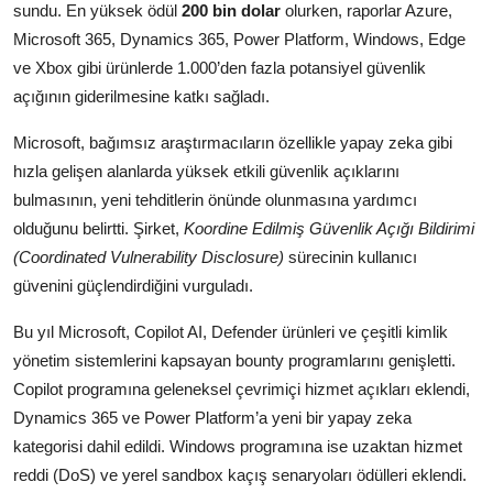
sundu. En yüksek ödül
200 bin dolar
olurken, raporlar Azure,
Köşe Yazısı
Microsoft 365, Dynamics 365, Power Platform, Windows, Edge
Dernek
ve Xbox gibi ürünlerde 1.000’den fazla potansiyel güvenlik
açığının giderilmesine katkı sağladı.
Galeri
Microsoft, bağımsız araştırmacıların özellikle yapay zeka gibi
Gastronomi
hızla gelişen alanlarda yüksek etkili güvenlik açıklarını
bulmasının, yeni tehditlerin önünde olunmasına yardımcı
E-GAZETE
olduğunu belirtti. Şirket,
Koordine Edilmiş Güvenlik Açığı Bildirimi
(Coordinated Vulnerability Disclosure)
sürecinin kullanıcı
güvenini güçlendirdiğini vurguladı.
Bu yıl Microsoft, Copilot AI, Defender ürünleri ve çeşitli kimlik
yönetim sistemlerini kapsayan bounty programlarını genişletti.
Copilot programına geleneksel çevrimiçi hizmet açıkları eklendi,
Dynamics 365 ve Power Platform’a yeni bir yapay zeka
kategorisi dahil edildi. Windows programına ise uzaktan hizmet
reddi (DoS) ve yerel sandbox kaçış senaryoları ödülleri eklendi.