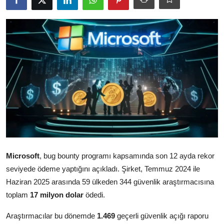
Ekonomi
Kütahya
Özel Haber
Teknoloji
Spor
TBMM Haberleri
Belediye
Microsoft
, bug bounty programı kapsamında son 12 ayda rekor
Sağlık
seviyede ödeme yaptığını açıkladı. Şirket, Temmuz 2024 ile
Haziran 2025 arasında 59 ülkeden 344 güvenlik araştırmacısına
SON DAKİKA
toplam
17 milyon dolar
ödedi.
Asayiş
Araştırmacılar bu dönemde
1.469
geçerli güvenlik açığı raporu