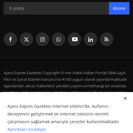
Abone
Ajans Expres Gazetesi Copyright © Her Hakkı Haber Portalı 5846 sayılı
Fikir ve Sanat Eserleri Kanunu'na %100 uygun olarak yayınlanmaktadır.
Ajanslardan alınan haberlerin yeniden yayımı ve herhangi bir ortamda
basılması, ilgili ajansların bu yöndeki politikasına bağlı olarak önceden
yazılı izin gerektirir.
Ajans Expres Gazetesi internet sitemiz'de, kullanıcı
İletişim
Şartlar ve Koşullar
Çerez Politikası
Künye
deneyimini geliştirmek ve internet sitesinin verimli
Galeri
çalışmasını sağlamak amacıyla çerezler kullanılmaktadır.
Ayrıntıları inceleyin