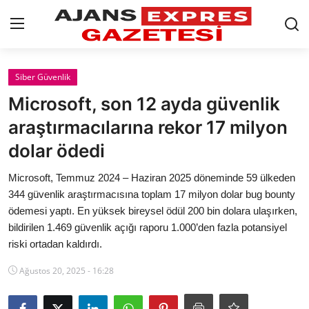
GİRİŞ YAP
Kayıt olmak
Siber Güvenlik
Microsoft, son 12 ayda güvenlik
AnaSayfa
araştırmacılarına rekor 17 milyon
Eskişehir Siyaset
dolar ödedi
Siyaset
Microsoft, Temmuz 2024 – Haziran 2025 döneminde 59 ülkeden
344 güvenlik araştırmacısına toplam 17 milyon dolar bug bounty
Türkiye Gündemi
ödemesi yaptı. En yüksek bireysel ödül 200 bin dolara ulaşırken,
bildirilen 1.469 güvenlik açığı raporu 1.000’den fazla potansiyel
Yerel
riski ortadan kaldırdı.
Siber Güvenlik
Ağustos 20, 2025 - 16:28
Eğitim