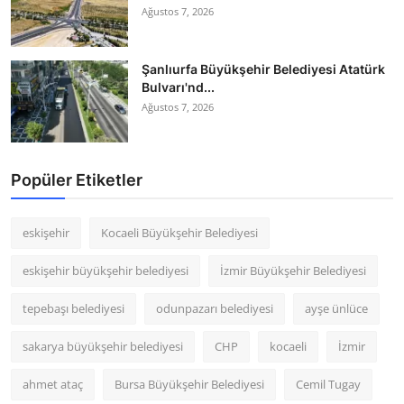
Ağustos 7, 2026
Şanlıurfa Büyükşehir Belediyesi Atatürk
Bulvarı'nd...
Ağustos 7, 2026
Popüler Etiketler
eskişehir
Kocaeli Büyükşehir Belediyesi
eskişehir büyükşehir belediyesi
İzmir Büyükşehir Belediyesi
tepebaşı belediyesi
odunpazarı belediyesi
ayşe ünlüce
sakarya büyükşehir belediyesi
CHP
kocaeli
İzmir
ahmet ataç
Bursa Büyükşehir Belediyesi
Cemil Tugay