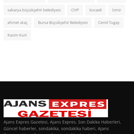
sakarya büyükşehir belediyesi
CHP
kocaeli
İzmir
ahmet ataç
Bursa Büyükşehir Belediyesi
Cemil Tugay
Kazım Kurt
Ajans Expres Gazetesi, Ajans Expres, Son Dakika Haberleri,
Güncel haberler, sondakika, sondakika haberi, Ajans