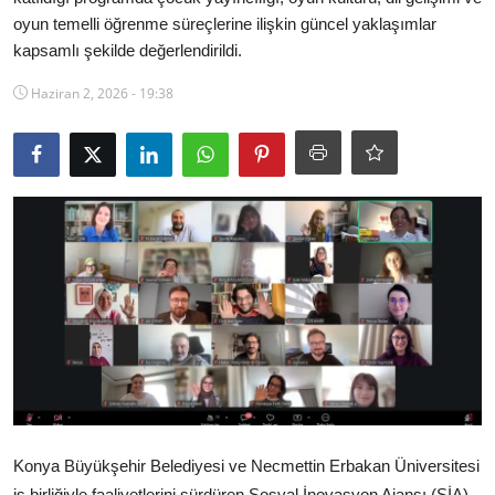
oyun temelli öğrenme süreçlerine ilişkin güncel yaklaşımlar
Ekonomi
kapsamlı şekilde değerlendirildi.
Kütahya
Haziran 2, 2026 - 19:38
Özel Haber
Teknoloji
Spor
TBMM Haberleri
Belediye
Sağlık
SON DAKİKA
Konya Büyükşehir Belediyesi ve Necmettin Erbakan Üniversitesi
Asayiş
iş birliğiyle faaliyetlerini sürdüren Sosyal İnovasyon Ajansı (SİA),