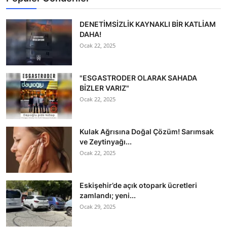
DENETİMSİZLİK KAYNAKLI BİR KATLİAM
DAHA!
Ocak 22, 2025
"ESGASTRODER OLARAK SAHADA
BİZLER VARIZ"
Ocak 22, 2025
Kulak Ağrısına Doğal Çözüm! Sarımsak
ve Zeytinyağı...
Ocak 22, 2025
Eskişehir’de açık otopark ücretleri
zamlandı; yeni...
Ocak 29, 2025