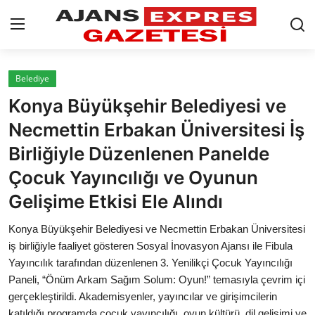
GİRİŞ YAP
Kayıt olmak
Belediye
Konya Büyükşehir Belediyesi ve
AnaSayfa
Necmettin Erbakan Üniversitesi İş
Eskişehir Siyaset
Birliğiyle Düzenlenen Panelde
Çocuk Yayıncılığı ve Oyunun
Siyaset
Gelişime Etkisi Ele Alındı
Türkiye Gündemi
Konya Büyükşehir Belediyesi ve Necmettin Erbakan Üniversitesi
Yerel
iş birliğiyle faaliyet gösteren Sosyal İnovasyon Ajansı ile Fibula
Yayıncılık tarafından düzenlenen 3. Yenilikçi Çocuk Yayıncılığı
Siber Güvenlik
Paneli, “Önüm Arkam Sağım Solum: Oyun!” temasıyla çevrim içi
gerçekleştirildi. Akademisyenler, yayıncılar ve girişimcilerin
Eğitim
katıldığı programda çocuk yayıncılığı, oyun kültürü, dil gelişimi ve