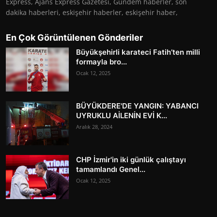
Express, Ajans Express Gazetesi, Gündem haberler, son
dakika haberleri, eskişehir haberler, eskişehir haber,
En Çok Görüntülenen Gönderiler
Büyükşehirli karateci Fatih’ten milli
formayla bro...
Ocak 12, 2025
BÜYÜKDERE'DE YANGIN: YABANCI
UYRUKLU AİLENİN EVİ K...
Aralık 28, 2024
CHP İzmir'in iki günlük çalıştayı
tamamlandı Genel...
Ocak 12, 2025