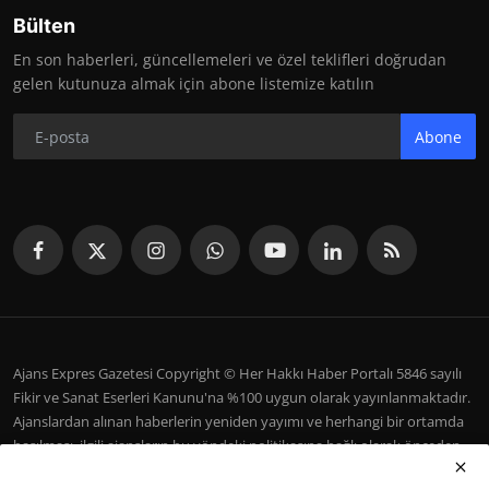
Bülten
En son haberleri, güncellemeleri ve özel teklifleri doğrudan
gelen kutunuza almak için abone listemize katılın
Abone
Ajans Expres Gazetesi Copyright © Her Hakkı Haber Portalı 5846 sayılı
Fikir ve Sanat Eserleri Kanunu'na %100 uygun olarak yayınlanmaktadır.
Ajanslardan alınan haberlerin yeniden yayımı ve herhangi bir ortamda
basılması, ilgili ajansların bu yöndeki politikasına bağlı olarak önceden
yazılı izin gerektirir.