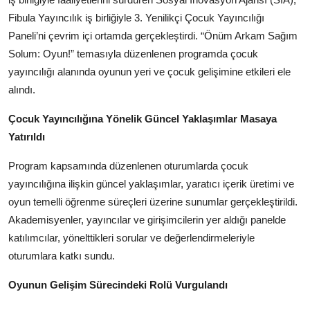
Köşe Yazısı
Fibula Yayıncılık iş birliğiyle 3. Yenilikçi Çocuk Yayıncılığı
Paneli’ni çevrim içi ortamda gerçekleştirdi. “Önüm Arkam Sağım
Dernek
Solum: Oyun!” temasıyla düzenlenen programda çocuk
yayıncılığı alanında oyunun yeri ve çocuk gelişimine etkileri ele
Galeri
alındı.
Gastronomi
Çocuk Yayıncılığına Yönelik Güncel Yaklaşımlar Masaya
E-GAZETE
Yatırıldı
Program kapsamında düzenlenen oturumlarda çocuk
yayıncılığına ilişkin güncel yaklaşımlar, yaratıcı içerik üretimi ve
oyun temelli öğrenme süreçleri üzerine sunumlar gerçekleştirildi.
Akademisyenler, yayıncılar ve girişimcilerin yer aldığı panelde
katılımcılar, yönelttikleri sorular ve değerlendirmeleriyle
oturumlara katkı sundu.
Oyunun Gelişim Sürecindeki Rolü Vurgulandı