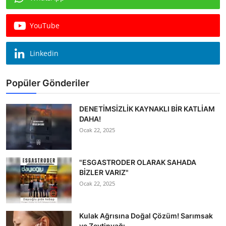
YouTube
Linkedin
Popüler Gönderiler
DENETİMSİZLİK KAYNAKLI BİR KATLİAM
DAHA!
Ocak 22, 2025
"ESGASTRODER OLARAK SAHADA
BİZLER VARIZ"
Ocak 22, 2025
Kulak Ağrısına Doğal Çözüm! Sarımsak
ve Zeytinyağı...