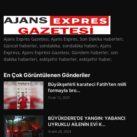
Ajans Expres Gazetesi, Ajans Expres, Son Dakika Haberleri,
Güncel haberler, sondakika, sondakika haberi, Ajans
Express, Ajans Express Gazetesi, Gündem haberler, son
dakika haberleri, eskişehir haberler, eskişehir haber,
En Çok Görüntülenen Gönderiler
Büyükşehirli karateci Fatih’ten milli
formayla bro...
Ocak 12, 2025
BÜYÜKDERE'DE YANGIN: YABANCI
UYRUKLU AİLENİN EVİ K...
Aralık 28, 2024