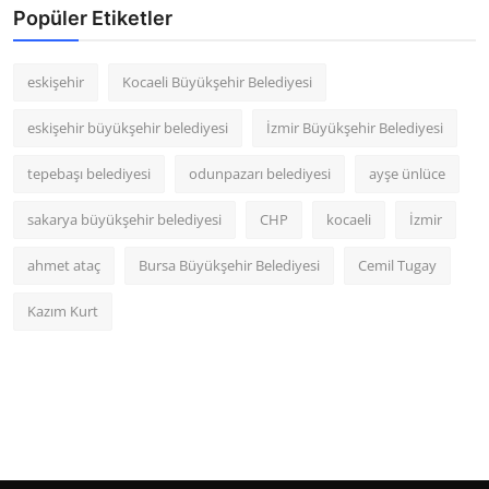
Popüler Etiketler
eskişehir
Kocaeli Büyükşehir Belediyesi
eskişehir büyükşehir belediyesi
İzmir Büyükşehir Belediyesi
tepebaşı belediyesi
odunpazarı belediyesi
ayşe ünlüce
sakarya büyükşehir belediyesi
CHP
kocaeli
İzmir
ahmet ataç
Bursa Büyükşehir Belediyesi
Cemil Tugay
Kazım Kurt