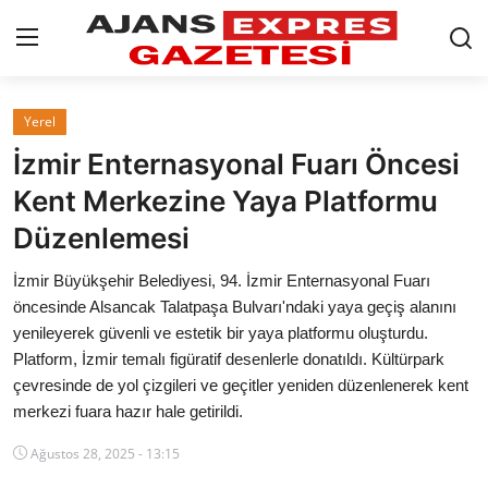
GİRİŞ YAP
Kayıt olmak
Yerel
İzmir Enternasyonal Fuarı Öncesi
AnaSayfa
Kent Merkezine Yaya Platformu
Eskişehir Siyaset
Düzenlemesi
Siyaset
İzmir Büyükşehir Belediyesi, 94. İzmir Enternasyonal Fuarı
öncesinde Alsancak Talatpaşa Bulvarı'ndaki yaya geçiş alanını
Türkiye Gündemi
yenileyerek güvenli ve estetik bir yaya platformu oluşturdu.
Platform, İzmir temalı figüratif desenlerle donatıldı. Kültürpark
Yerel
çevresinde de yol çizgileri ve geçitler yeniden düzenlenerek kent
merkezi fuara hazır hale getirildi.
Siber Güvenlik
Ağustos 28, 2025 - 13:15
Eğitim