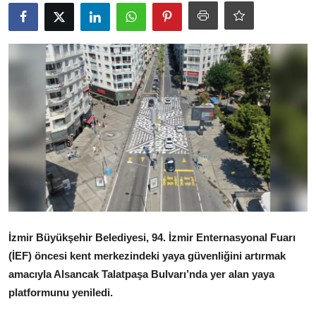
Ekonomi
Kütahya
Özel Haber
Teknoloji
Spor
TBMM Haberleri
Belediye
Sağlık
İzmir Büyükşehir Belediyesi, 94. İzmir Enternasyonal Fuarı
(İEF) öncesi kent merkezindeki yaya güvenliğini artırmak
SON DAKİKA
amacıyla Alsancak Talatpaşa Bulvarı’nda yer alan yaya
platformunu yeniledi.
Asayiş