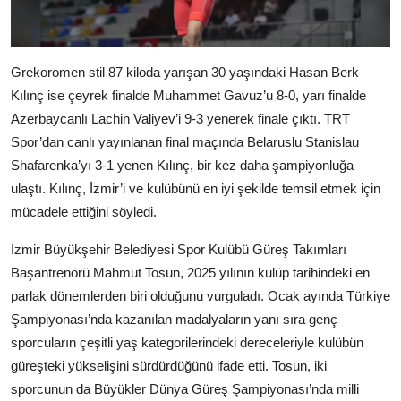
Grekoromen stil 87 kiloda yarışan 30 yaşındaki Hasan Berk
Kılınç ise çeyrek finalde Muhammet Gavuz’u 8-0, yarı finalde
Azerbaycanlı Lachin Valiyev’i 9-3 yenerek finale çıktı. TRT
Spor’dan canlı yayınlanan final maçında Belaruslu Stanislau
Shafarenka’yı 3-1 yenen Kılınç, bir kez daha şampiyonluğa
ulaştı. Kılınç, İzmir’i ve kulübünü en iyi şekilde temsil etmek için
mücadele ettiğini söyledi.
İzmir Büyükşehir Belediyesi Spor Kulübü Güreş Takımları
Başantrenörü Mahmut Tosun, 2025 yılının kulüp tarihindeki en
parlak dönemlerden biri olduğunu vurguladı. Ocak ayında Türkiye
Şampiyonası’nda kazanılan madalyaların yanı sıra genç
sporcuların çeşitli yaş kategorilerindeki dereceleriyle kulübün
güreşteki yükselişini sürdürdüğünü ifade etti. Tosun, iki
sporcunun da Büyükler Dünya Güreş Şampiyonası’nda milli