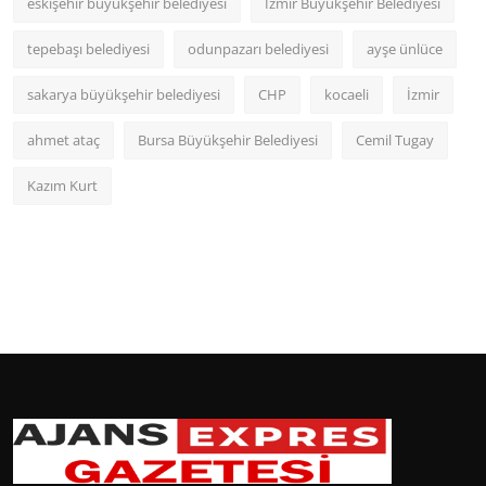
eskişehir büyükşehir belediyesi
İzmir Büyükşehir Belediyesi
tepebaşı belediyesi
odunpazarı belediyesi
ayşe ünlüce
sakarya büyükşehir belediyesi
CHP
kocaeli
İzmir
ahmet ataç
Bursa Büyükşehir Belediyesi
Cemil Tugay
Kazım Kurt