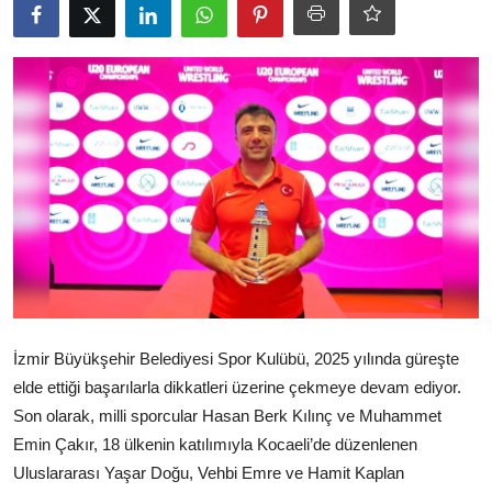
Ekonomi
Kütahya
Özel Haber
Teknoloji
Spor
TBMM Haberleri
Belediye
İzmir Büyükşehir Belediyesi Spor Kulübü, 2025 yılında güreşte
Sağlık
elde ettiği başarılarla dikkatleri üzerine çekmeye devam ediyor.
SON DAKİKA
Son olarak, milli sporcular Hasan Berk Kılınç ve Muhammet
Emin Çakır, 18 ülkenin katılımıyla Kocaeli’de düzenlenen
Asayiş
Uluslararası Yaşar Doğu, Vehbi Emre ve Hamit Kaplan