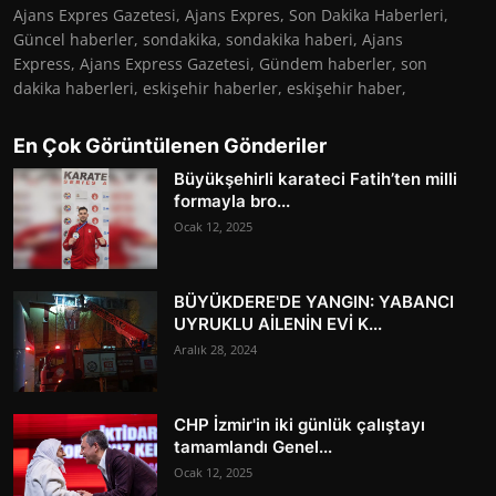
Ajans Expres Gazetesi, Ajans Expres, Son Dakika Haberleri,
Güncel haberler, sondakika, sondakika haberi, Ajans
Express, Ajans Express Gazetesi, Gündem haberler, son
dakika haberleri, eskişehir haberler, eskişehir haber,
En Çok Görüntülenen Gönderiler
Büyükşehirli karateci Fatih’ten milli
formayla bro...
Ocak 12, 2025
BÜYÜKDERE'DE YANGIN: YABANCI
UYRUKLU AİLENİN EVİ K...
Aralık 28, 2024
CHP İzmir'in iki günlük çalıştayı
tamamlandı Genel...
Ocak 12, 2025