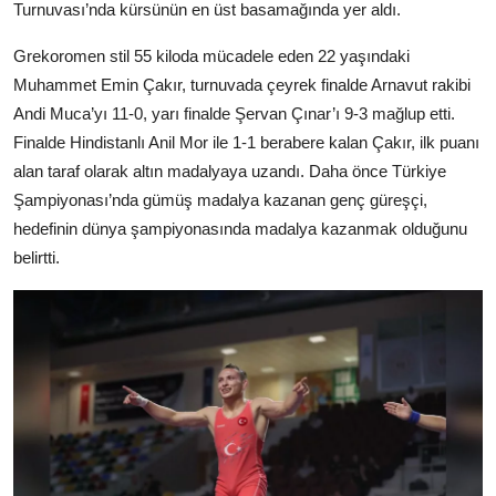
Turnuvası’nda kürsünün en üst basamağında yer aldı.
Köşe Yazısı
Grekoromen stil 55 kiloda mücadele eden 22 yaşındaki
Dernek
Muhammet Emin Çakır, turnuvada çeyrek finalde Arnavut rakibi
Andi Muca’yı 11-0, yarı finalde Şervan Çınar’ı 9-3 mağlup etti.
Galeri
Finalde Hindistanlı Anil Mor ile 1-1 berabere kalan Çakır, ilk puanı
Gastronomi
alan taraf olarak altın madalyaya uzandı. Daha önce Türkiye
Şampiyonası’nda gümüş madalya kazanan genç güreşçi,
E-GAZETE
hedefinin dünya şampiyonasında madalya kazanmak olduğunu
belirtti.