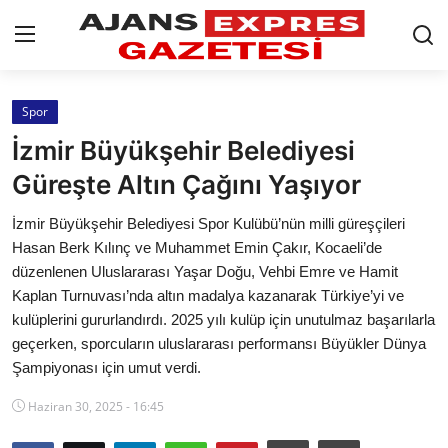
GİRİŞ YAP
Kayıt olmak
Spor
İzmir Büyükşehir Belediyesi
AnaSayfa
Güreşte Altın Çağını Yaşıyor
Eskişehir Siyaset
İzmir Büyükşehir Belediyesi Spor Kulübü’nün milli güreşçileri
Hasan Berk Kılınç ve Muhammet Emin Çakır, Kocaeli’de
Siyaset
düzenlenen Uluslararası Yaşar Doğu, Vehbi Emre ve Hamit
Kaplan Turnuvası’nda altın madalya kazanarak Türkiye’yi ve
Türkiye Gündemi
kulüplerini gururlandırdı. 2025 yılı kulüp için unutulmaz başarılarla
Yerel
geçerken, sporcuların uluslararası performansı Büyükler Dünya
Şampiyonası için umut verdi.
Siber Güvenlik
Haziran 30, 2025 - 16:45
Eğitim