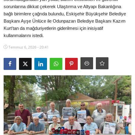
sorunlarına dikkat çekerek Ulaştırma ve Altyapı Bakanlığına
Ekonomi
bağlı birimlere çağrıda bulundu, Eskişehir Büyükşehir Belediye
Başkanı Ayşe Ünlüce ile Odunpazarı Belediye Başkanı Kazım
Kütahya
Kurt'tan da mağduriyetlerin giderilmesi için inisiyatif
Özel Haber
kullanmalarını istedi.
Temmuz 6, 2026 - 20:41
Teknoloji
Spor
TBMM Haberleri
Belediye
Sağlık
SON DAKİKA
Asayiş