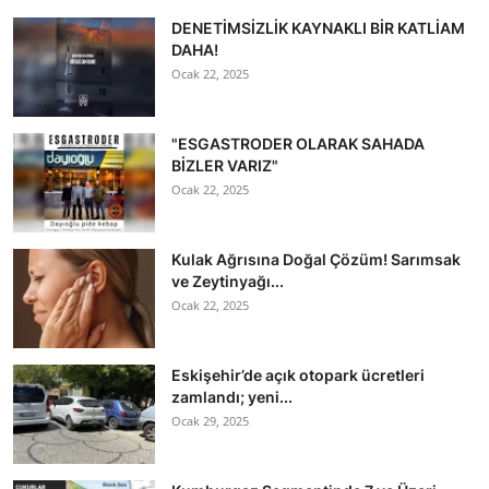
DENETİMSİZLİK KAYNAKLI BİR KATLİAM
DAHA!
Ocak 22, 2025
"ESGASTRODER OLARAK SAHADA
BİZLER VARIZ"
Ocak 22, 2025
Kulak Ağrısına Doğal Çözüm! Sarımsak
ve Zeytinyağı...
Ocak 22, 2025
Eskişehir’de açık otopark ücretleri
zamlandı; yeni...
Ocak 29, 2025