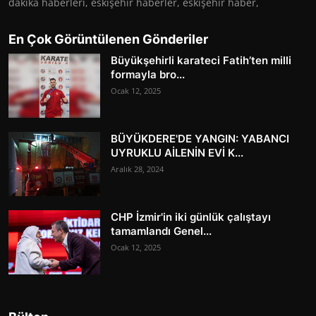
dakika haberleri, eskişehir haberler, eskişehir haber,
En Çok Görüntülenen Gönderiler
Büyükşehirli karateci Fatih’ten milli
formayla bro...
Ocak 12, 2025
BÜYÜKDERE'DE YANGIN: YABANCI
UYRUKLU AİLENİN EVİ K...
Aralık 28, 2024
CHP İzmir'in iki günlük çalıştayı
tamamlandı Genel...
Ocak 12, 2025