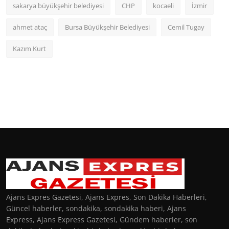
sakarya büyükşehir belediyesi
CHP
kocaeli
İzmir
ahmet ataç
Bursa Büyükşehir Belediyesi
Cemil Tugay
Kazım Kurt
Ajans Expres Gazetesi, Ajans Expres, Son Dakika Haberleri,
Güncel haberler, sondakika, sondakika haberi, Ajans
Express, Ajans Express Gazetesi, Gündem haberler, son