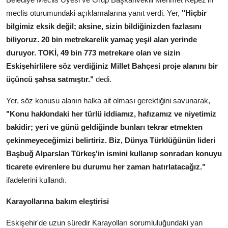
meclis oturumundaki açıklamalarına yanıt verdi. Yer,
"Hiçbir
bilgimiz eksik değil; aksine, sizin bildiğinizden fazlasını
biliyoruz. 20 bin metrekarelik yamaç yeşil alan yerinde
duruyor. TOKİ, 49 bin 773 metrekare olan ve sizin
Eskişehirlilere söz verdiğiniz Millet Bahçesi proje alanını bir
üçüncü şahsa satmıştır."
dedi.
Yer, söz konusu alanın halka ait olması gerektiğini savunarak,
"Konu hakkındaki her türlü iddiamız, hafızamız ve niyetimiz
bakidir; yeri ve günü geldiğinde bunları tekrar etmekten
çekinmeyeceğimizi belirtiriz. Biz, Dünya Türklüğünün lideri
Başbuğ Alparslan Türkeş'in ismini kullanıp sonradan konuyu
ticarete evirenlere bu durumu her zaman hatırlatacağız."
ifadelerini kullandı.
Karayollarına bakım eleştirisi
Eskişehir'de uzun süredir Karayolları sorumluluğundaki yan