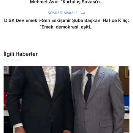
Mehmet Avci: “Kurtuluş Savaşı’n...
SONRAKI MAKALE
DİSK Dev Emekli-Sen Eskişehir Şube Başkanı Hatice Kılıç:
“Emek, demokrasi, eşitl...
İlgili Haberler