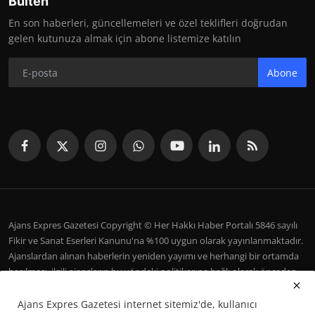
Bülten
En son haberleri, güncellemeleri ve özel teklifleri doğrudan
gelen kutunuza almak için abone listemize katılın
Abone
Ajans Expres Gazetesi Copyright © Her Hakkı Haber Portalı 5846 sayılı
Fikir ve Sanat Eserleri Kanunu'na %100 uygun olarak yayınlanmaktadır.
Ajanslardan alınan haberlerin yeniden yayımı ve herhangi bir ortamda
basılması, ilgili ajansların bu yöndeki politikasına bağlı olarak önceden
yazılı izin gerektirir.
Ajans Expres Gazetesi internet sitemiz'de, kullanıcı
İletişim
Şartlar ve Koşullar
Çerez Politikası
Künye