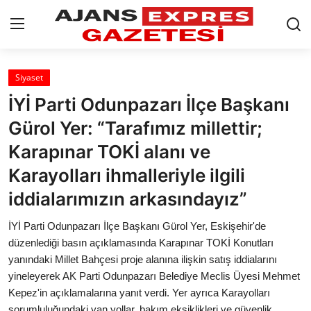
GİRİŞ YAP
Kayıt olmak
Siyaset
İYİ Parti Odunpazarı İlçe Başkanı
AnaSayfa
Gürol Yer: “Tarafımız millettir;
Eskişehir Siyaset
Karapınar TOKİ alanı ve
Karayolları ihmalleriyle ilgili
Siyaset
iddialarımızın arkasındayız”
Türkiye Gündemi
İYİ Parti Odunpazarı İlçe Başkanı Gürol Yer, Eskişehir'de
Yerel
düzenlediği basın açıklamasında Karapınar TOKİ Konutları
yanındaki Millet Bahçesi proje alanına ilişkin satış iddialarını
Siber Güvenlik
yineleyerek AK Parti Odunpazarı Belediye Meclis Üyesi Mehmet
Kepez'in açıklamalarına yanıt verdi. Yer ayrıca Karayolları
Eğitim
sorumluluğundaki yan yollar, bakım eksiklikleri ve güvenlik