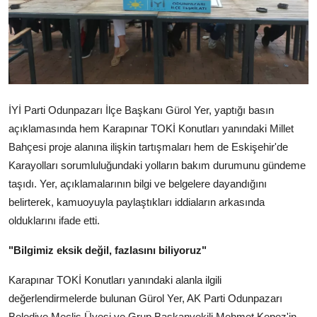
Köşe Yazısı
Dernek
Galeri
Gastronomi
İYİ Parti Odunpazarı İlçe Başkanı Gürol Yer, yaptığı basın
açıklamasında hem Karapınar TOKİ Konutları yanındaki Millet
E-GAZETE
Bahçesi proje alanına ilişkin tartışmaları hem de Eskişehir'de
Karayolları sorumluluğundaki yolların bakım durumunu gündeme
taşıdı. Yer, açıklamalarının bilgi ve belgelere dayandığını
belirterek, kamuoyuyla paylaştıkları iddiaların arkasında
olduklarını ifade etti.
"Bilgimiz eksik değil, fazlasını biliyoruz"
Karapınar TOKİ Konutları yanındaki alanla ilgili
değerlendirmelerde bulunan Gürol Yer, AK Parti Odunpazarı
Belediye Meclis Üyesi ve Grup Başkanvekili Mehmet Kepez'in