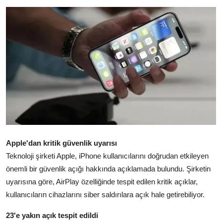
Ekonomi
Kütahya
Özel Haber
Teknoloji
Spor
TBMM Haberleri
Apple'dan kritik güvenlik uyarısı
Belediye
Teknoloji şirketi Apple, iPhone kullanıcılarını doğrudan etkileyen
Sağlık
önemli bir güvenlik açığı hakkında açıklamada bulundu. Şirketin
uyarısına göre, AirPlay özelliğinde tespit edilen kritik açıklar,
SON DAKİKA
kullanıcıların cihazlarını siber saldırılara açık hale getirebiliyor.
Asayiş
23'e yakın açık tespit edildi