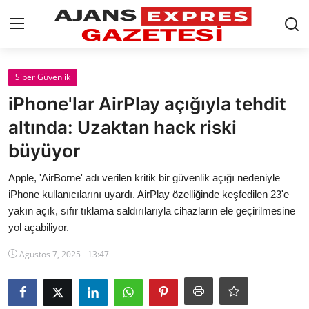
GİRİŞ YAP
Kayıt olmak
Siber Güvenlik
iPhone'lar AirPlay açığıyla tehdit
AnaSayfa
altında: Uzaktan hack riski
Eskişehir Siyaset
büyüyor
Siyaset
Apple, 'AirBorne' adı verilen kritik bir güvenlik açığı nedeniyle
iPhone kullanıcılarını uyardı. AirPlay özelliğinde keşfedilen 23'e
Türkiye Gündemi
yakın açık, sıfır tıklama saldırılarıyla cihazların ele geçirilmesine
yol açabiliyor.
Yerel
Ağustos 7, 2025 - 13:47
Siber Güvenlik
Eğitim