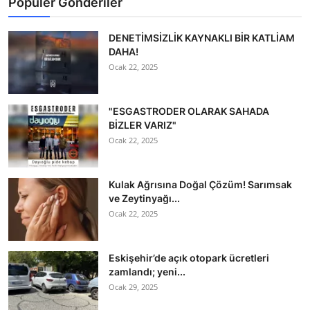
Popüler Gönderiler
DENETİMSİZLİK KAYNAKLI BİR KATLİAM
DAHA!
Ocak 22, 2025
"ESGASTRODER OLARAK SAHADA
BİZLER VARIZ"
Ocak 22, 2025
Kulak Ağrısına Doğal Çözüm! Sarımsak
ve Zeytinyağı...
Ocak 22, 2025
Eskişehir’de açık otopark ücretleri
zamlandı; yeni...
Ocak 29, 2025