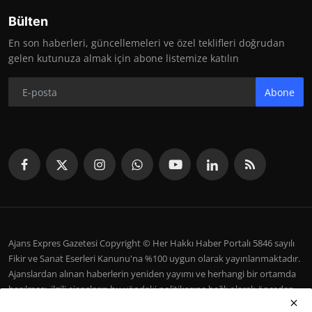
Bülten
En son haberleri, güncellemeleri ve özel teklifleri doğrudan
gelen kutunuza almak için abone listemize katılın
Abone
Ajans Expres Gazetesi Copyright © Her Hakkı Haber Portalı 5846 sayılı
Fikir ve Sanat Eserleri Kanunu'na %100 uygun olarak yayınlanmaktadır.
Ajanslardan alınan haberlerin yeniden yayımı ve herhangi bir ortamda
basılması, ilgili ajansların bu yöndeki politikasına bağlı olarak önceden
yazılı izin gerektirir.