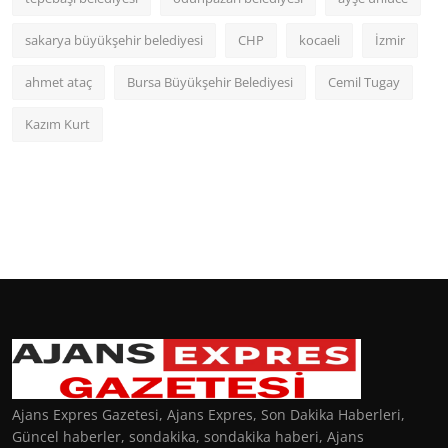
sakarya büyükşehir belediyesi
CHP
kocaeli
İzmir
ahmet ataç
Bursa Büyükşehir Belediyesi
Cemil Tugay
Kazım Kurt
Ajans Expres Gazetesi, Ajans Expres, Son Dakika Haberleri,
Güncel haberler, sondakika, sondakika haberi, Ajans