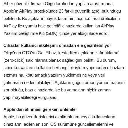
Siber güvenlik firması Oligo tarafından yapılan araştırmada,
Köşe Yazısı
Apple'ın AirPlay protokolünde 23 farklı güvenlik açığı bulunduğu
Dernek
belirlendi. Bu açıkların büyük kısmının, üçüncü taraf üreticilerin
AirPlay ile uyumlu hale getirdiği cihazlarda kullanılan AirPlay
Galeri
Yazılım Geliştirme Kiti (SDK) içinde yer aldığı ifade edildi.
Gastronomi
Cihazlar kullanıcı etkileşimi olmadan ele geçirilebiliyor
Oligo'nun CTO'su Gal Elbaz, keşfedilen açıkların 'sıfır tıklama'
E-GAZETE
(zero-click) saldırılarına olanak sağladığını belirtti. Bu durum,
siber korsanların kullanıcı herhangi bir işlem yapmadan cihazlara
sızmasına, kötü amaçlı yazılım yüklemesine veya veri
çalmasına neden olabiliyor. Açıkların çoğu zaman yamanmasının
zor olduğu, bazı cihazlarda ise bu yamaların hiçbir zaman
yapılmayabileceği vurgulandı.
Apple’dan alınması gereken önlemler
Apple, bu güvenlik risklerini azaltmak amacıyla kullanıcıların
cihazlarını acilen en son iOS sürümüne güncellemelerini ve