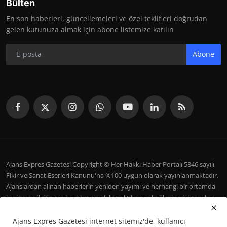
Bülten
En son haberleri, güncellemeleri ve özel teklifleri doğrudan
gelen kutunuza almak için abone listemize katılın
Abone
Ajans Expres Gazetesi Copyright © Her Hakkı Haber Portalı 5846 sayılı
Fikir ve Sanat Eserleri Kanunu'na %100 uygun olarak yayınlanmaktadır.
Ajanslardan alınan haberlerin yeniden yayımı ve herhangi bir ortamda
basılması, ilgili ajansların bu yöndeki politikasına bağlı olarak önceden
yazılı izin gerektirir.
Ajans Expres Gazetesi internet sitemiz'de, kullanıcı