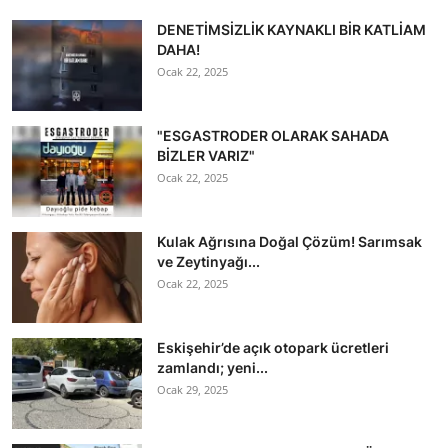
DENETİMSİZLİK KAYNAKLI BİR KATLİAM
DAHA!
Ocak 22, 2025
"ESGASTRODER OLARAK SAHADA
BİZLER VARIZ"
Ocak 22, 2025
Kulak Ağrısına Doğal Çözüm! Sarımsak
ve Zeytinyağı...
Ocak 22, 2025
Eskişehir’de açık otopark ücretleri
zamlandı; yeni...
Ocak 29, 2025