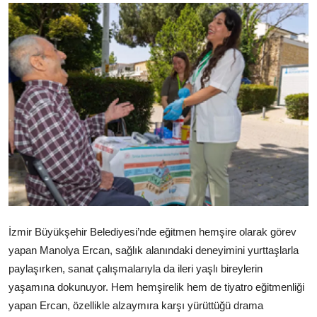
Ekonomi
Kütahya
Özel Haber
Teknoloji
Spor
TBMM Haberleri
Belediye
İzmir Büyükşehir Belediyesi’nde eğitmen hemşire olarak görev
Sağlık
yapan Manolya Ercan, sağlık alanındaki deneyimini yurttaşlarla
SON DAKİKA
paylaşırken, sanat çalışmalarıyla da ileri yaşlı bireylerin
yaşamına dokunuyor. Hem hemşirelik hem de tiyatro eğitmenliği
Asayiş
yapan Ercan, özellikle alzaymıra karşı yürüttüğü drama