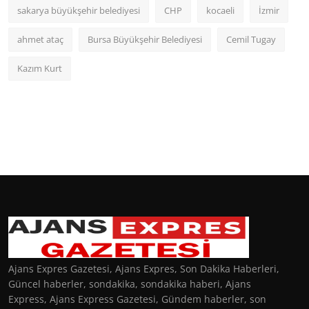
sakarya büyükşehir belediyesi
CHP
kocaeli
İzmir
ahmet ataç
Bursa Büyükşehir Belediyesi
Cemil Tugay
Kazım Kurt
Ajans Expres Gazetesi, Ajans Expres, Son Dakika Haberleri,
Güncel haberler, sondakika, sondakika haberi, Ajans
Express, Ajans Express Gazetesi, Gündem haberler, son