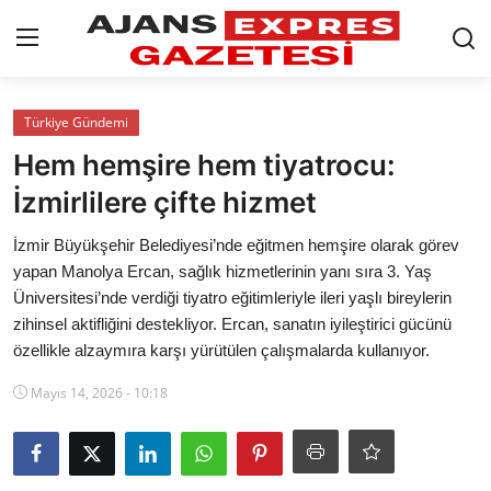
GİRİŞ YAP
Kayıt olmak
Türkiye Gündemi
Hem hemşire hem tiyatrocu:
AnaSayfa
İzmirlilere çifte hizmet
Eskişehir Siyaset
İzmir Büyükşehir Belediyesi’nde eğitmen hemşire olarak görev
yapan Manolya Ercan, sağlık hizmetlerinin yanı sıra 3. Yaş
Siyaset
Üniversitesi’nde verdiği tiyatro eğitimleriyle ileri yaşlı bireylerin
zihinsel aktifliğini destekliyor. Ercan, sanatın iyileştirici gücünü
Türkiye Gündemi
özellikle alzaymıra karşı yürütülen çalışmalarda kullanıyor.
Yerel
Mayıs 14, 2026 - 10:18
Siber Güvenlik
Eğitim