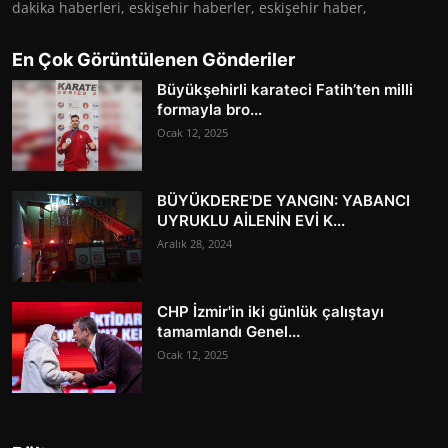
dakika haberleri, eskişehir haberler, eskişehir haber,
En Çok Görüntülenen Gönderiler
Büyükşehirli karateci Fatih’ten milli
formayla bro...
Ocak 12, 2025
BÜYÜKDERE'DE YANGIN: YABANCI
UYRUKLU AİLENİN EVİ K...
Aralık 28, 2024
CHP İzmir'in iki günlük çalıştayı
tamamlandı Genel...
Ocak 12, 2025