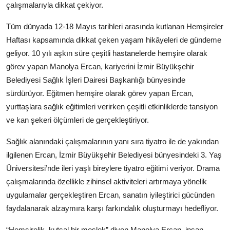
çalışmalarıyla dikkat çekiyor.
Köşe Yazısı
Tüm dünyada 12-18 Mayıs tarihleri arasında kutlanan Hemşireler
Dernek
Haftası kapsamında dikkat çeken yaşam hikâyeleri de gündeme
geliyor. 10 yılı aşkın süre çeşitli hastanelerde hemşire olarak
Galeri
görev yapan Manolya Ercan, kariyerini İzmir Büyükşehir
Gastronomi
Belediyesi Sağlık İşleri Dairesi Başkanlığı bünyesinde
sürdürüyor. Eğitmen hemşire olarak görev yapan Ercan,
E-GAZETE
yurttaşlara sağlık eğitimleri verirken çeşitli etkinliklerde tansiyon
ve kan şekeri ölçümleri de gerçekleştiriyor.
Sağlık alanındaki çalışmalarının yanı sıra tiyatro ile de yakından
ilgilenen Ercan, İzmir Büyükşehir Belediyesi bünyesindeki 3. Yaş
Üniversitesi’nde ileri yaşlı bireylere tiyatro eğitimi veriyor. Drama
çalışmalarında özellikle zihinsel aktiviteleri artırmaya yönelik
uygulamalar gerçekleştiren Ercan, sanatın iyileştirici gücünden
faydalanarak alzaymıra karşı farkındalık oluşturmayı hedefliyor.
“Hemşirelik, kutsal bir meslek” diyen Manolya Ercan, insan