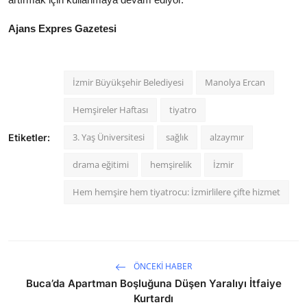
Ajans Expres Gazetesi
İzmir Büyükşehir Belediyesi
Manolya Ercan
Hemşireler Haftası
tiyatro
3. Yaş Üniversitesi
sağlık
alzaymır
Etiketler:
drama eğitimi
hemşirelik
İzmir
Hem hemşire hem tiyatrocu: İzmirlilere çifte hizmet
ÖNCEKI HABER
Buca’da Apartman Boşluğuna Düşen Yaralıyı İtfaiye
Kurtardı