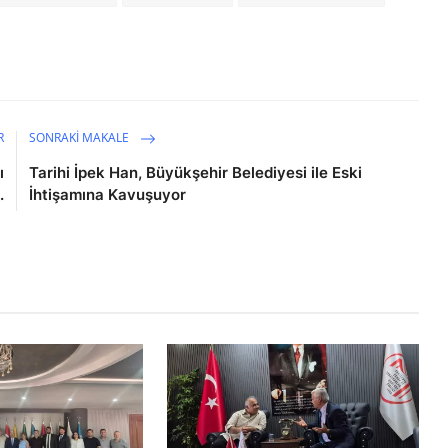
R
SONRAKI MAKALE
ı
Tarihi İpek Han, Büyükşehir Belediyesi ile Eski
.
İhtişamına Kavuşuyor