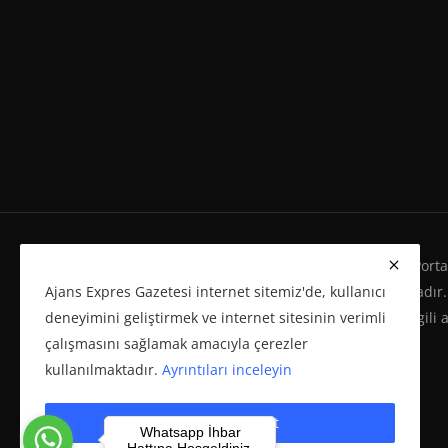
Ajans Expres Gazetesi Copyright © Her Hakkı Haber Portalı
Ajans Expres Gazetesi internet sitemiz'de, kullanıcı
Eserleri Kanunu'na %100 uygun olarak yayınlanmaktadır.
deneyimini geliştirmek ve internet sitesinin verimli
yeniden yayımı ve herhangi bir ortamda basılması, ilgili 
çalışmasını sağlamak amacıyla çerezler
politikasına bağlı olarak önceden yazılı izin gerektirir.
kullanılmaktadır.
Ayrıntıları inceleyin
Çerezleri kabul et
Whatsapp İhbar