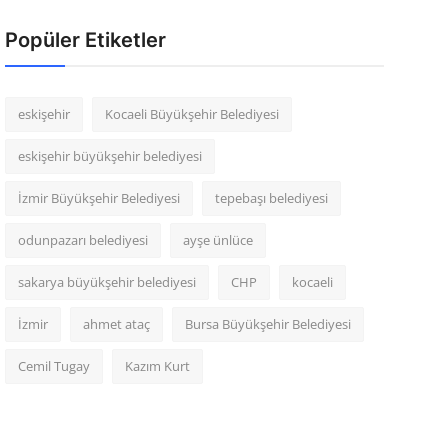
Popüler Etiketler
eskişehir
Kocaeli Büyükşehir Belediyesi
eskişehir büyükşehir belediyesi
İzmir Büyükşehir Belediyesi
tepebaşı belediyesi
odunpazarı belediyesi
ayşe ünlüce
sakarya büyükşehir belediyesi
CHP
kocaeli
İzmir
ahmet ataç
Bursa Büyükşehir Belediyesi
Cemil Tugay
Kazım Kurt