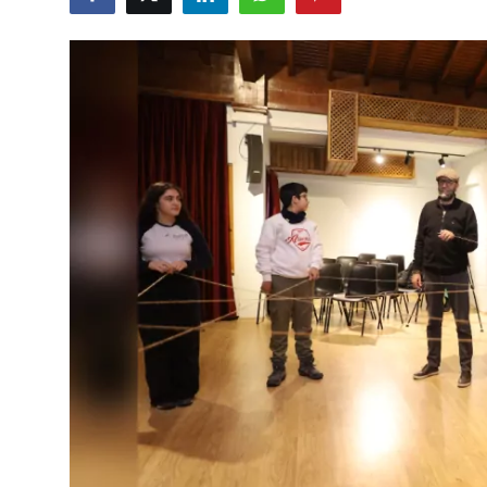
Eğitim
Ekonomi
Kütahya
Özel Haber
Teknoloji
Spor
TBMM Haberleri
Belediye
Sağlık
SON DAKİKA
Asayiş