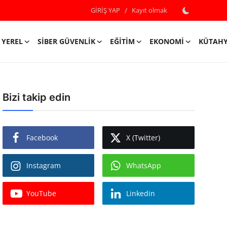
GİRİŞ YAP
/
Kayıt olmak
YEREL
SIBER GÜVENLIK
EĞITIM
EKONOMI
KÜTAH
Bizi takip edin
Facebook
X (Twitter)
Instagram
WhatsApp
YouTube
Linkedin