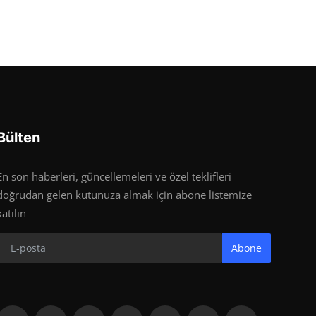
Bülten
En son haberleri, güncellemeleri ve özel teklifleri
doğrudan gelen kutunuza almak için abone listemize
katılın
Abone