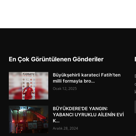
En Çok Görüntülenen Gönderiler
Büyükşehirli karateci Fatih’ten
milli formayla bro...
Ocak 12, 2025
BÜYÜKDERE'DE YANGIN:
YABANCI UYRUKLU AİLENİN EVİ
K...
Aralık 28, 2024