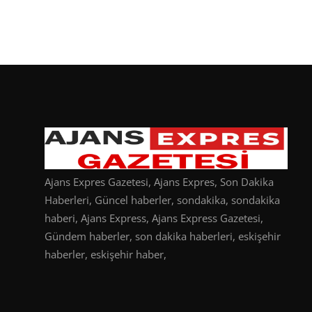
Ajans Expres Gazetesi, Ajans Expres, Son Dakika
Haberleri, Güncel haberler, sondakika, sondakika
haberi, Ajans Express, Ajans Express Gazetesi,
Gündem haberler, son dakika haberleri, eskişehir
haberler, eskişehir haber,