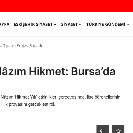
AYFA
ESKIŞEHIR SIYASET
SIYASET
TÜRKIYE GÜNDEMI
Tiyatro Projesi Başladı
âzım Hikmet: Bursa’da
ı
zım Hikmet Yılı' etkinlikleri çerçevesinde, lise öğrencilerinin
 ilk provasını gerçekleştirdi.