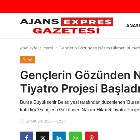
ANAS
GİRİŞ
Kayıt
YAP
olmak
AnaSayfa
Yerel
Gençlerin Gözünden Nâzım Hikmet: Bursa’da 
AnaSayfa
Yerel
Gençlerin Gözünden N
Eskişehir Siyaset
Tiyatro Projesi Başlad
Siyaset
Türkiye Gündemi
Bursa Büyükşehir Belediyesi tarafından düzenlenen 'Bursa Nâ
katıldığı 'Gençlerin Gözünden Nâzım Hikmet Tiyatro Projesi'
Yerel
Şubat 24, 2025 - 12:37
Siber Güvenlik