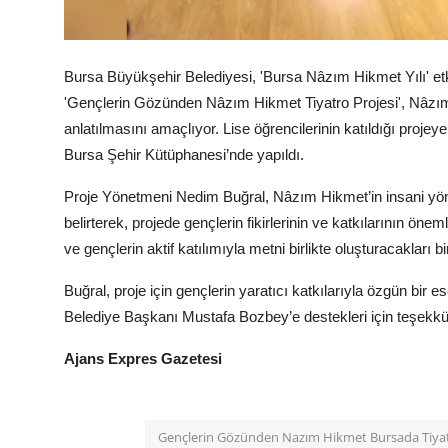
Köşe Yazısı
Bursa Büyükşehir Belediyesi, 'Bursa Nâzım Hikmet Yılı' etki
Dernek
'Gençlerin Gözünden Nâzım Hikmet Tiyatro Projesi', Nâzım 
Galeri
anlatılmasını amaçlıyor. Lise öğrencilerinin katıldığı projeye 
Bursa Şehir Kütüphanesi’nde yapıldı.
Gastronomi
Proje Yönetmeni Nedim Buğral, Nâzım Hikmet’in insani yönle
E-GAZETE
belirterek, projede gençlerin fikirlerinin ve katkılarının öne
ve gençlerin aktif katılımıyla metni birlikte oluşturacakları bi
Buğral, proje için gençlerin yaratıcı katkılarıyla özgün bir 
Belediye Başkanı Mustafa Bozbey’e destekleri için teşekkür
Ajans Expres Gazetesi
Gençlerin Gözünden Nazım Hikmet Bursada Tiyatr