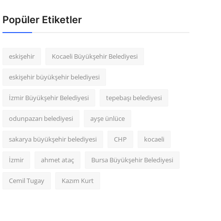
Popüler Etiketler
eskişehir
Kocaeli Büyükşehir Belediyesi
eskişehir büyükşehir belediyesi
İzmir Büyükşehir Belediyesi
tepebaşı belediyesi
odunpazarı belediyesi
ayşe ünlüce
sakarya büyükşehir belediyesi
CHP
kocaeli
İzmir
ahmet ataç
Bursa Büyükşehir Belediyesi
Cemil Tugay
Kazım Kurt