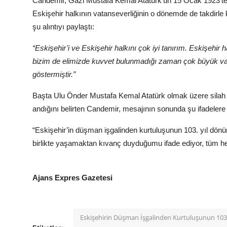
Candemir, Gazi Mustafa Kemal Atatürk’ün 15 Ocak 1923’te Es
Eskişehir halkının vatanseverliğinin o dönemde de takdirle k
şu alıntıyı paylaştı:
“Eskişehir’i ve Eskişehir halkını çok iyi tanırım. Eskişehi
bizim de elimizde kuvvet bulunmadığı zaman çok büyük vata
göstermiştir.”
Başta Ulu Önder Mustafa Kemal Atatürk olmak üzere silah a
andığını belirten Candemir, mesajının sonunda şu ifadelere 
“Eskişehir’in düşman işgalinden kurtuluşunun 103. yıl dönüm
birlikte yaşamaktan kıvanç duyduğumu ifade ediyor, tüm h
Ajans Expres Gazetesi
Eskişehirin Düşman İşgalinden Kurtuluşunun 103 Y