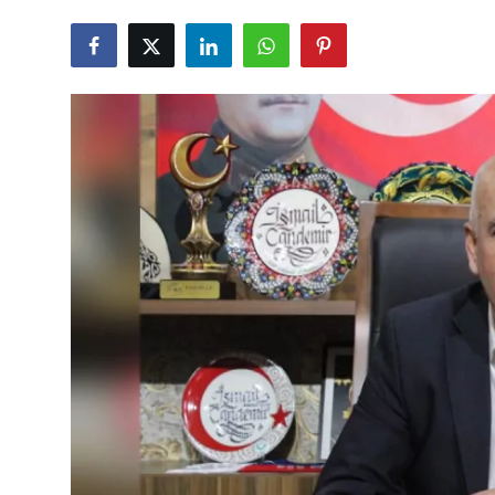
Eğitim
Ekonomi
Kütahya
Özel Haber
Teknoloji
Spor
TBMM Haberleri
Belediye
Sağlık
SON DAKİKA
Asayiş