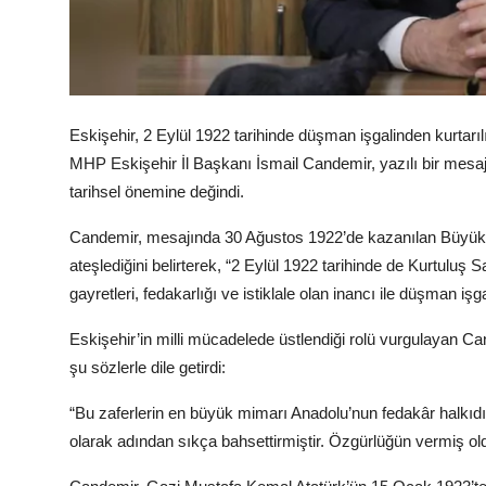
Köşe Yazısı
Dernek
Eskişehir, 2 Eylül 1922 tarihinde düşman işgalinden kurtarı
Galeri
MHP Eskişehir İl Başkanı İsmail Candemir, yazılı bir mesa
Gastronomi
tarihsel önemine değindi.
E-GAZETE
Candemir, mesajında 30 Ağustos 1922’de kazanılan Büyük Taar
ateşlediğini belirterek, “2 Eylül 1922 tarihinde de Kurtuluş 
gayretleri, fedakarlığı ve istiklale olan inancı ile düşman işga
Eskişehir’in milli mücadelede üstlendiği rolü vurgulayan Can
şu sözlerle dile getirdi:
“Bu zaferlerin en büyük mimarı Anadolu’nun fedakâr halkıd
olarak adından sıkça bahsettirmiştir. Özgürlüğün vermiş oldu