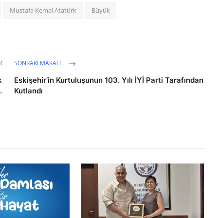
Mustafa Kemal Atatürk
Büyük
R
SONRAKI MAKALE
k
Eskişehir’in Kurtuluşunun 103. Yılı İYİ Parti Tarafından
.
Kutlandı