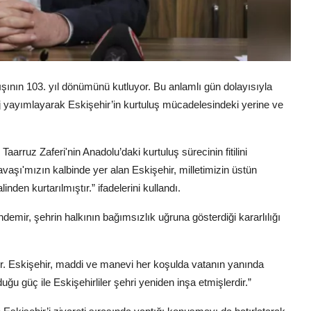
lışının 103. yıl dönümünü kutluyor. Bu anlamlı gün dolayısıyla
j yayımlayarak Eskişehir’in kurtuluş mücadelesindeki yerine ve
ruz Zaferi'nin Anadolu’daki kurtuluş sürecinin fitilini
Savaşı'mızın kalbinde yer alan Eskişehir, milletimizin üstün
linden kurtarılmıştır.” ifadelerini kullandı.
demir, şehrin halkının bağımsızlık uğruna gösterdiği kararlılığı
ır. Eskişehir, maddi ve manevi her koşulda vatanın yanında
ğu güç ile Eskişehirliler şehri yeniden inşa etmişlerdir.”