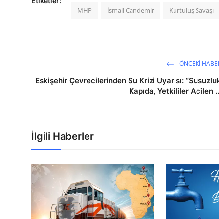
Etiketler:
MHP
İsmail Candemir
Kurtuluş Savaşı
ÖNCEKI HABE
Eskişehir Çevrecilerinden Su Krizi Uyarısı: “Susuzlu
Kapıda, Yetkililer Acilen ..
İlgili Haberler