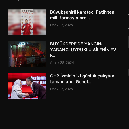
Büyükşehirli karateci Fatih’ten
milli formayla bro...
Ocak 12, 2025
BÜYÜKDERE'DE YANGIN:
YABANCI UYRUKLU AİLENİN EVİ
K...
Aralık 28, 2024
CHP İzmir'in iki günlük çalıştayı
tamamlandı Genel...
Ocak 12, 2025