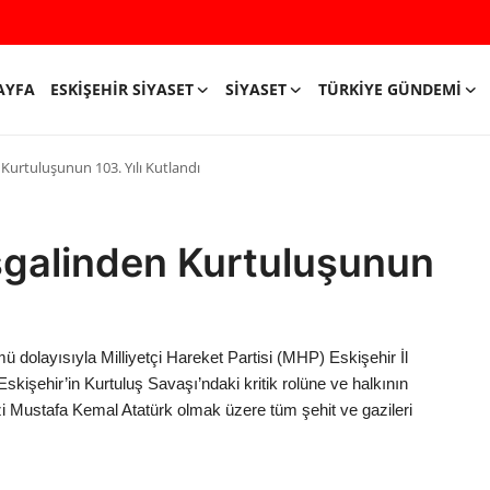
AYFA
ESKIŞEHIR SIYASET
SIYASET
TÜRKIYE GÜNDEMI
Kurtuluşunun 103. Yılı Kutlandı
şgalinden Kurtuluşunun
 dolayısıyla Milliyetçi Hareket Partisi (MHP) Eskişehir İl
kişehir’in Kurtuluş Savaşı’ndaki kritik rolüne ve halkının
 Mustafa Kemal Atatürk olmak üzere tüm şehit ve gazileri