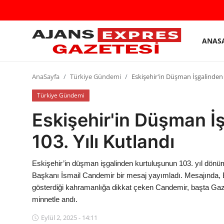
ANAS
GİRİŞ
Kayıt
YAP
olmak
AnaSayfa
Türkiye Gündemi
Eskişehir'in Düşman İşgalinden 
AnaSayfa
Türkiye Gündemi
Eskişehir'in Düşman İ
Eskişehir Siyaset
103. Yılı Kutlandı
Siyaset
Türkiye Gündemi
Eskişehir’in düşman işgalinden kurtuluşunun 103. yıl dönümü
Başkanı İsmail Candemir bir mesaj yayımladı. Mesajında, Es
Yerel
gösterdiği kahramanlığa dikkat çeken Candemir, başta Gazi
minnetle andı.
Siber Güvenlik
Eylül 2, 2025 - 14:11