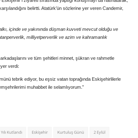
kişehir’i ziyareti sırasında yaptığı konuşmayı da hatırlatarak,
arşılandığını belirtti. Atatürk’ün sözlerine yer veren Candemir,
r halkı, içinde ve yakınında düşman kuvveti mevcut olduğu ve
nperverlik, milliyetperverlik ve azim ve kahramanlık
rkadaşlarını ve tüm şehitleri minnet, şükran ve rahmetle
yer verdi:
ünü tebrik ediyor, bu eşsiz vatan toprağında Eskişehirlilerle
emşehrilerimi muhabbet ile selamlıyorum.”
ılı Kutlandı
Eskişehir
Kurtuluş Günü
2 Eylül