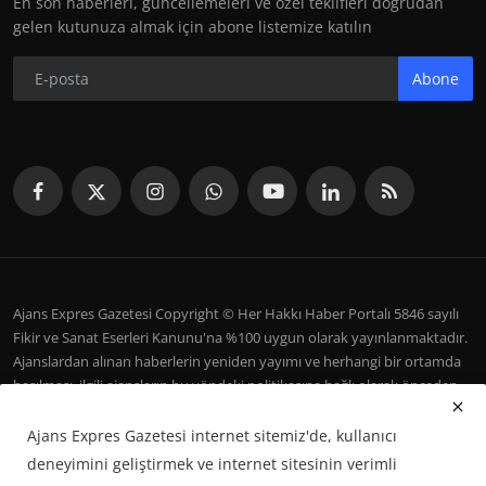
En son haberleri, güncellemeleri ve özel teklifleri doğrudan
gelen kutunuza almak için abone listemize katılın
Abone
Ajans Expres Gazetesi Copyright © Her Hakkı Haber Portalı 5846 sayılı
Fikir ve Sanat Eserleri Kanunu'na %100 uygun olarak yayınlanmaktadır.
Ajanslardan alınan haberlerin yeniden yayımı ve herhangi bir ortamda
basılması, ilgili ajansların bu yöndeki politikasına bağlı olarak önceden
yazılı izin gerektirir.
Ajans Expres Gazetesi internet sitemiz'de, kullanıcı
İletişim
Şartlar ve Koşullar
Çerez Politikası
Künye
deneyimini geliştirmek ve internet sitesinin verimli
Galeri