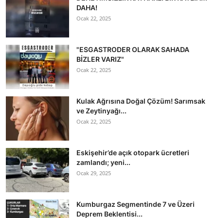
DAHA!
Ocak 22, 2025
"ESGASTRODER OLARAK SAHADA
BİZLER VARIZ"
Ocak 22, 2025
Kulak Ağrısına Doğal Çözüm! Sarımsak
ve Zeytinyağı...
Ocak 22, 2025
Eskişehir’de açık otopark ücretleri
zamlandı; yeni...
Ocak 29, 2025
Kumburgaz Segmentinde 7 ve Üzeri
Deprem Beklentisi...