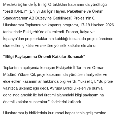
Mesleki Eğitimde İş Birliği Ortaklıkları kapsamında yürüttüğü
Köşe Yazısı
“bestHONEY” (En İyi Bal İçin Hijyen, Paketleme ve Üretim
Dernek
Standartlarının AB Düzeyine Getirilmesi) Projesi’nin 6.
Uluslararası Toplantısı ve kapanış programı, 17-18 Haziran 2026
Galeri
tarihlerinde Eskişehir’de düzenlendi. Fransa, İtalya ve
İspanya’dan proje ortaklarının katıldığı toplantıda proje sürecinde
Gastronomi
elde edilen çıktılar ve sektöre yönelik katkılar ele alındı.
E-GAZETE
“Bilgi Paylaşımına Önemli Katkılar Sunacak”
Toplantının açılışında konuşan Eskişehir İl Tarım ve Orman
Müdürü Yüksel Çil, proje kapsamında yürütülen faaliyetler ve
elde edilen kazanımlar hakkında bilgi verdi. Yüksel Çil, “Bu proje
yalnızca ülkemiz için değil, Avrupa Birliği ülkeleri ve dünya
genelinde arıcılık ile bal üretimi alanındaki bilgi paylaşımına
önemli katkılar sunacaktır.” ifadelerini kullandı.
Uluslararası iş birliklerinin kurumsal kapasitenin gelişmesine