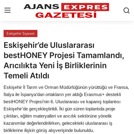
GİRİŞ YAP
Kayıt olmak
Eskişehir Siyaset
Eskişehir’de Uluslararası
AnaSayfa
bestHONEY Projesi Tamamlandı,
Eskişehir Siyaset
Arıcılıkta Yeni İş Birliklerinin
Temeli Atıldı
Siyaset
Eskişehir İl Tarım ve Orman Müdürlüğünün yürüttüğü ve Fransa,
Türkiye Gündemi
İtalya ile İspanya’dan ortakların yer aldığı Erasmus+ destekli
bestHONEY Projesi’nin 6. Uluslararası ve kapanış toplantısı
Yerel
Eskişehir’de gerçekleştirildi. İki gün süren toplantıda proje
Siber Güvenlik
çıktıları, eğitim materyalleri ve arıcılık sektörüne yönelik
kazanımlar değerlendirilirken, gelecekteki uluslararası iş
Eğitim
birliklerine ilişkin görüş alışverişinde bulunuldu.