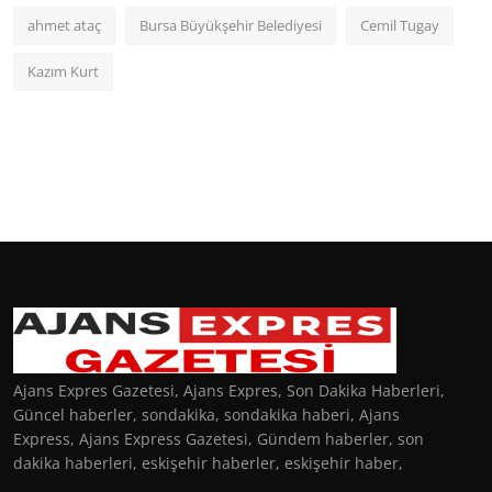
ahmet ataç
Bursa Büyükşehir Belediyesi
Cemil Tugay
Kazım Kurt
Ajans Expres Gazetesi, Ajans Expres, Son Dakika Haberleri,
Güncel haberler, sondakika, sondakika haberi, Ajans
Express, Ajans Express Gazetesi, Gündem haberler, son
dakika haberleri, eskişehir haberler, eskişehir haber,