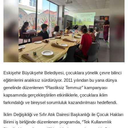
Ekonomi
Kütahya
Özel Haber
Teknoloji
Spor
TBMM Haberleri
Eskişehir Büyükşehir Belediyesi, çocuklara yönelik çevre bilinci
eğitimlerini aralıksız sürdürüyor. 2011 yılından bu yana dünya
Belediye
genelinde düzenlenen “Plastiksiz Temmuz” kampanyası
kapsamında gerçekleştirilen etkinliklerle, çocuklara iklim
Sağlık
farkındalığı ve bireysel sorumluluk kazandırılması hedeflendi.
SON DAKİKA
İklim Değişikliği ve Sıfır Atık Dairesi Başkanlığı ile Çocuk Hakları
Asayiş
Birimi iş birliğinde düzenlenen programda, “Tek Kullanımlık