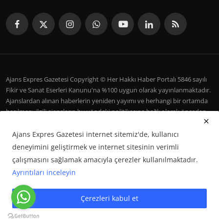
Ajans Expres Gazetesi Copyright © Her Hakkı Haber Portalı 5846 sayılı
Fikir ve Sanat Eserleri Kanunu'na %100 uygun olarak yayınlanmaktadır.
Ajanslardan alınan haberlerin yeniden yayımı ve herhangi bir ortamda
basılması, ilgili ajansların bu yöndeki politikasına bağlı olarak önceden
yazılı izin gerektirir.
Ajans Expres Gazetesi internet sitemiz'de, kullanıcı
İletişim
Şartlar ve Koşullar
Çerez Politikası
Künye
deneyimini geliştirmek ve internet sitesinin verimli
Galeri
çalışmasını sağlamak amacıyla çerezler kullanılmaktadır.
Ayrıntıları inceleyin
Google Haberler'de Bizi Takip Edin
Çerezleri kabul et