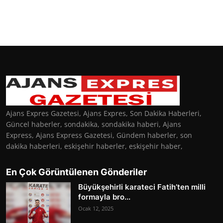
Ajans Expres Gazetesi, Ajans Expres, Son Dakika Haberleri,
Güncel haberler, sondakika, sondakika haberi, Ajans
Express, Ajans Express Gazetesi, Gündem haberler, son
dakika haberleri, eskişehir haberler, eskişehir haber,
En Çok Görüntülenen Gönderiler
Büyükşehirli karateci Fatih’ten milli
formayla bro...
Ocak 12, 2025