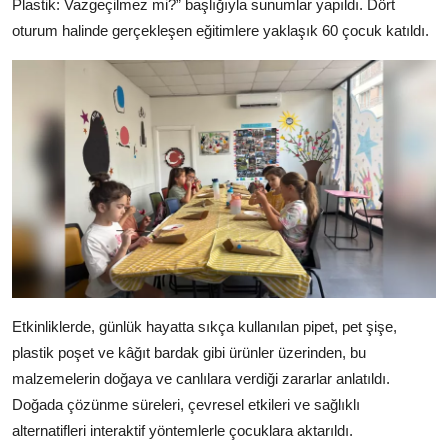
Plastik: Vazgeçilmez mi?” başlığıyla sunumlar yapıldı. Dört
Köşe Yazısı
oturum halinde gerçekleşen eğitimlere yaklaşık 60 çocuk katıldı.
Dernek
Galeri
Gastronomi
E-GAZETE
Etkinliklerde, günlük hayatta sıkça kullanılan pipet, pet şişe,
plastik poşet ve kâğıt bardak gibi ürünler üzerinden, bu
malzemelerin doğaya ve canlılara verdiği zararlar anlatıldı.
Doğada çözünme süreleri, çevresel etkileri ve sağlıklı
alternatifleri interaktif yöntemlerle çocuklara aktarıldı.