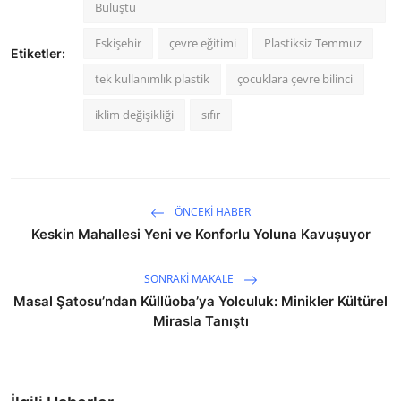
Buluştu
Eskişehir
çevre eğitimi
Plastiksiz Temmuz
Etiketler:
tek kullanımlık plastik
çocuklara çevre bilinci
iklim değişikliği
sıfır
ÖNCEKI HABER
Keskin Mahallesi Yeni ve Konforlu Yoluna Kavuşuyor
SONRAKI MAKALE
Masal Şatosu’ndan Küllüoba’ya Yolculuk: Minikler Kültürel
Mirasla Tanıştı