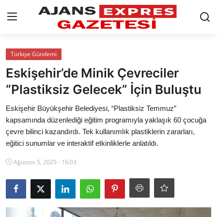
GİRİŞ YAP
Kayıt olmak
Türkiye Gündemi
Eskişehir’de Minik Çevreciler
AnaSayfa
“Plastiksiz Gelecek” İçin Buluştu
Eskişehir Siyaset
Eskişehir Büyükşehir Belediyesi, “Plastiksiz Temmuz”
kapsamında düzenlediği eğitim programıyla yaklaşık 60 çocuğa
Siyaset
çevre bilinci kazandırdı. Tek kullanımlık plastiklerin zararları,
eğitici sunumlar ve interaktif etkinliklerle anlatıldı.
Türkiye Gündemi
Ağustos 5, 2025 - 16:03
Yerel
Siber Güvenlik
Eğitim