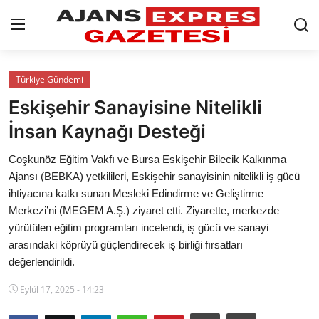
GİRİŞ YAP
Kayıt olmak
Türkiye Gündemi
Eskişehir Sanayisine Nitelikli
AnaSayfa
İnsan Kaynağı Desteği
Eskişehir Siyaset
Coşkunöz Eğitim Vakfı ve Bursa Eskişehir Bilecik Kalkınma
Ajansı (BEBKA) yetkilileri, Eskişehir sanayisinin nitelikli iş gücü
Siyaset
ihtiyacına katkı sunan Mesleki Edindirme ve Geliştirme
Merkezi’ni (MEGEM A.Ş.) ziyaret etti. Ziyarette, merkezde
Türkiye Gündemi
yürütülen eğitim programları incelendi, iş gücü ve sanayi
Yerel
arasındaki köprüyü güçlendirecek iş birliği fırsatları
değerlendirildi.
Siber Güvenlik
Eylül 17, 2025 - 14:23
Eğitim