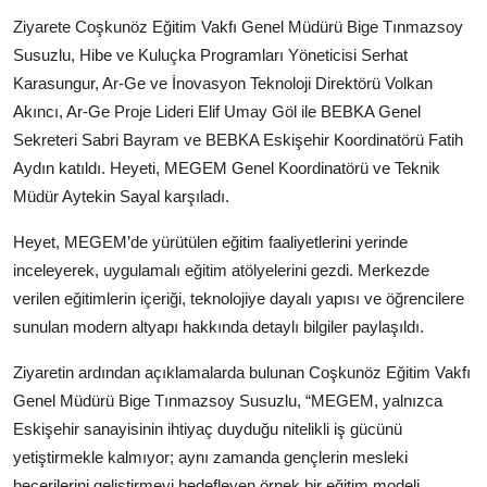
Köşe Yazısı
Ziyarete Coşkunöz Eğitim Vakfı Genel Müdürü Bige Tınmazsoy
Susuzlu, Hibe ve Kuluçka Programları Yöneticisi Serhat
Dernek
Karasungur, Ar-Ge ve İnovasyon Teknoloji Direktörü Volkan
Akıncı, Ar-Ge Proje Lideri Elif Umay Göl ile BEBKA Genel
Galeri
Sekreteri Sabri Bayram ve BEBKA Eskişehir Koordinatörü Fatih
Gastronomi
Aydın katıldı. Heyeti, MEGEM Genel Koordinatörü ve Teknik
Müdür Aytekin Sayal karşıladı.
E-GAZETE
Heyet, MEGEM’de yürütülen eğitim faaliyetlerini yerinde
inceleyerek, uygulamalı eğitim atölyelerini gezdi. Merkezde
verilen eğitimlerin içeriği, teknolojiye dayalı yapısı ve öğrencilere
sunulan modern altyapı hakkında detaylı bilgiler paylaşıldı.
Ziyaretin ardından açıklamalarda bulunan Coşkunöz Eğitim Vakfı
Genel Müdürü Bige Tınmazsoy Susuzlu, “MEGEM, yalnızca
Eskişehir sanayisinin ihtiyaç duyduğu nitelikli iş gücünü
yetiştirmekle kalmıyor; aynı zamanda gençlerin mesleki
becerilerini geliştirmeyi hedefleyen örnek bir eğitim modeli