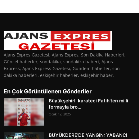
Ajans Expres Gazetesi, Ajans Expres, Son Dakika Haberleri,
Güncel haberler, sondakika, sondakika haberi, Ajans
Express, Ajans Express Gazetesi, Gündem haberler, son
dakika haberleri, eskişehir haberler, eskişehir haber,
En Çok Görüntülenen Gönderiler
Büyükşehirli karateci Fatih’ten milli
formayla bro...
Ocak 12, 2025
BÜYÜKDERE'DE YANGIN: YABANCI