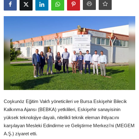
Ekonomi
Kütahya
Özel Haber
Teknoloji
Spor
TBMM Haberleri
Belediye
Coşkunöz Eğitim Vakfı yöneticileri ve Bursa Eskişehir Bilecik
Sağlık
Kalkınma Ajansı (BEBKA) yetkilileri, Eskişehir sanayisinin
SON DAKİKA
yüksek teknolojiye dayalı, nitelikli teknik eleman ihtiyacını
karşılayan Mesleki Edindirme ve Geliştirme Merkezi’ni (MEGEM
Asayiş
A.Ş.) ziyaret etti.