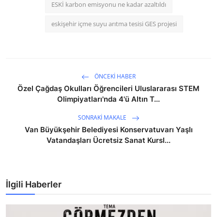
ESKİ karbon emisyonu ne kadar azaltıldı
eskişehir içme suyu arıtma tesisi GES projesi
ÖNCEKI HABER
Özel Çağdaş Okulları Öğrencileri Uluslararası STEM
Olimpiyatları'nda 4'ü Altın T...
SONRAKI MAKALE
Van Büyükşehir Belediyesi Konservatuvarı Yaşlı
Vatandaşları Ücretsiz Sanat Kursl...
İlgili Haberler