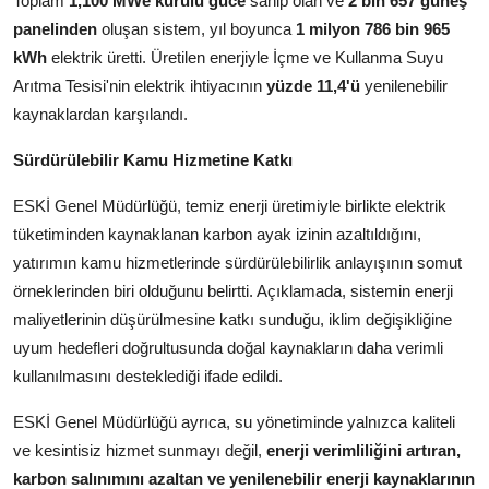
Toplam
1,100 MWe kurulu güce
sahip olan ve
2 bin 657 güneş
panelinden
oluşan sistem, yıl boyunca
1 milyon 786 bin 965
kWh
elektrik üretti. Üretilen enerjiyle İçme ve Kullanma Suyu
Arıtma Tesisi'nin elektrik ihtiyacının
yüzde 11,4'ü
yenilenebilir
kaynaklardan karşılandı.
Sürdürülebilir Kamu Hizmetine Katkı
ESKİ Genel Müdürlüğü, temiz enerji üretimiyle birlikte elektrik
tüketiminden kaynaklanan karbon ayak izinin azaltıldığını,
yatırımın kamu hizmetlerinde sürdürülebilirlik anlayışının somut
örneklerinden biri olduğunu belirtti. Açıklamada, sistemin enerji
maliyetlerinin düşürülmesine katkı sunduğu, iklim değişikliğine
uyum hedefleri doğrultusunda doğal kaynakların daha verimli
kullanılmasını desteklediği ifade edildi.
ESKİ Genel Müdürlüğü ayrıca, su yönetiminde yalnızca kaliteli
ve kesintisiz hizmet sunmayı değil,
enerji verimliliğini artıran,
karbon salınımını azaltan ve yenilenebilir enerji kaynaklarının