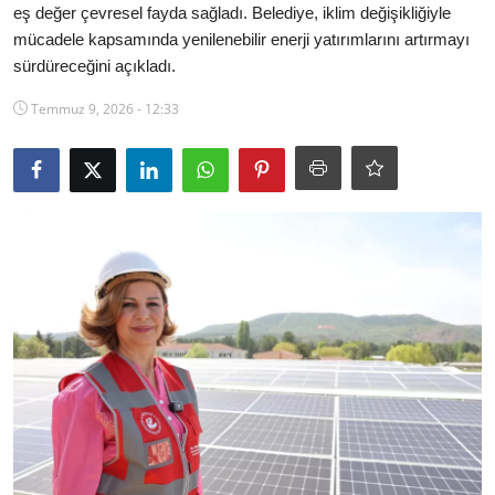
eş değer çevresel fayda sağladı. Belediye, iklim değişikliğiyle
Ekonomi
mücadele kapsamında yenilenebilir enerji yatırımlarını artırmayı
sürdüreceğini açıkladı.
Kütahya
Temmuz 9, 2026 - 12:33
Özel Haber
Teknoloji
Spor
TBMM Haberleri
Belediye
Sağlık
SON DAKİKA
Asayiş