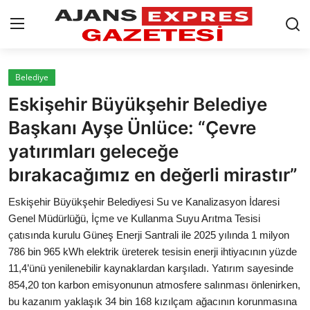
GİRİŞ YAP
Kayıt olmak
Belediye
Eskişehir Büyükşehir Belediye
AnaSayfa
Başkanı Ayşe Ünlüce: “Çevre
Eskişehir Siyaset
yatırımları geleceğe
bırakacağımız en değerli mirastır”
Siyaset
Eskişehir Büyükşehir Belediyesi Su ve Kanalizasyon İdaresi
Türkiye Gündemi
Genel Müdürlüğü, İçme ve Kullanma Suyu Arıtma Tesisi
çatısında kurulu Güneş Enerji Santrali ile 2025 yılında 1 milyon
Yerel
786 bin 965 kWh elektrik üreterek tesisin enerji ihtiyacının yüzde
Siber Güvenlik
11,4’ünü yenilenebilir kaynaklardan karşıladı. Yatırım sayesinde
854,20 ton karbon emisyonunun atmosfere salınması önlenirken,
Eğitim
bu kazanım yaklaşık 34 bin 168 kızılçam ağacının korunmasına