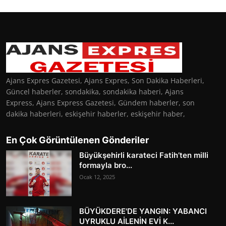
Ajans Expres Gazetesi, Ajans Expres, Son Dakika Haberleri,
Güncel haberler, sondakika, sondakika haberi, Ajans
Express, Ajans Express Gazetesi, Gündem haberler, son
dakika haberleri, eskişehir haberler, eskişehir haber,
En Çok Görüntülenen Gönderiler
Büyükşehirli karateci Fatih’ten milli
formayla bro...
Ocak 12, 2025
BÜYÜKDERE'DE YANGIN: YABANCI
UYRUKLU AİLENİN EVİ K...