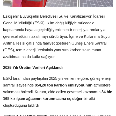
Köşe Yazısı
Dernek
Eskişehir Büyükşehir Belediyesi Su ve Kanalizasyon İdaresi
Genel Müdürlüğü (ESKİ), iklim değişikliğiyle mücadele
Galeri
kapsamında hayata geçirdiği yenilenebilir enerji yatırımlarıyla
çevresel etkisini azaltmayı sürdürüyor. İçme ve Kullanma Suyu
Gastronomi
Arıtma Tesisi çatısında faaliyet gösteren Güneş Enerji Santrali
(GES), temiz enerji üretiminin yanı sıra karbon salınımının
E-GAZETE
azaltılmasına da katkı sağlıyor.
2025 Yılı Üretim Verileri Açıklandı
ESKİ tarafından paylaşılan 2025 yılı verilerine göre, güneş enerji
santrali sayesinde
854,20 ton karbon emisyonunun
atmosfere
salınması önlendi. Kurum, elde edilen çevresel kazanımın
34 bin
168 kızılçam ağacının korunmasına eş değer
bir etki
oluşturduğunu bildirdi.