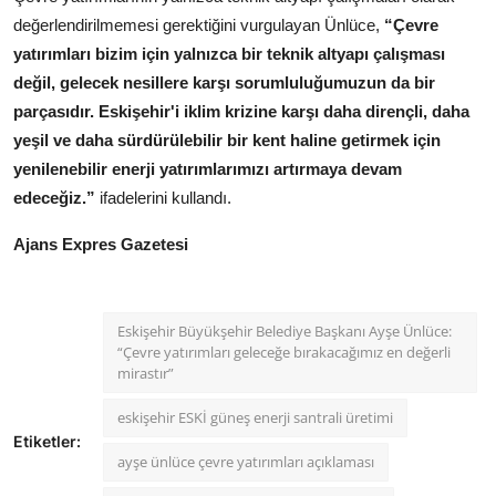
değerlendirilmemesi gerektiğini vurgulayan Ünlüce,
“Çevre
yatırımları bizim için yalnızca bir teknik altyapı çalışması
değil, gelecek nesillere karşı sorumluluğumuzun da bir
parçasıdır. Eskişehir'i iklim krizine karşı daha dirençli, daha
yeşil ve daha sürdürülebilir bir kent haline getirmek için
yenilenebilir enerji yatırımlarımızı artırmaya devam
edeceğiz.”
ifadelerini kullandı.
Ajans Expres Gazetesi
Eskişehir Büyükşehir Belediye Başkanı Ayşe Ünlüce:
“Çevre yatırımları geleceğe bırakacağımız en değerli
mirastır”
eskişehir ESKİ güneş enerji santrali üretimi
Etiketler:
ayşe ünlüce çevre yatırımları açıklaması