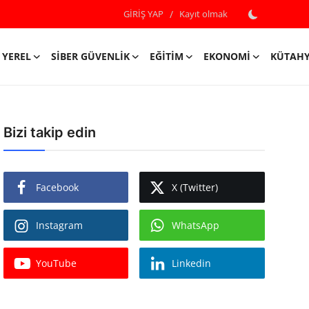
GİRİŞ YAP
/
Kayıt olmak
YEREL
SIBER GÜVENLIK
EĞITIM
EKONOMI
KÜTAH
Bizi takip edin
Facebook
X (Twitter)
Instagram
WhatsApp
YouTube
Linkedin