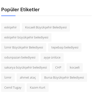
Popüler Etiketler
eskişehir
Kocaeli Büyükşehir Belediyesi
eskişehir büyükşehir belediyesi
İzmir Büyükşehir Belediyesi
tepebaşı belediyesi
odunpazarı belediyesi
ayşe ünlüce
sakarya büyükşehir belediyesi
CHP
kocaeli
İzmir
ahmet ataç
Bursa Büyükşehir Belediyesi
Cemil Tugay
Kazım Kurt