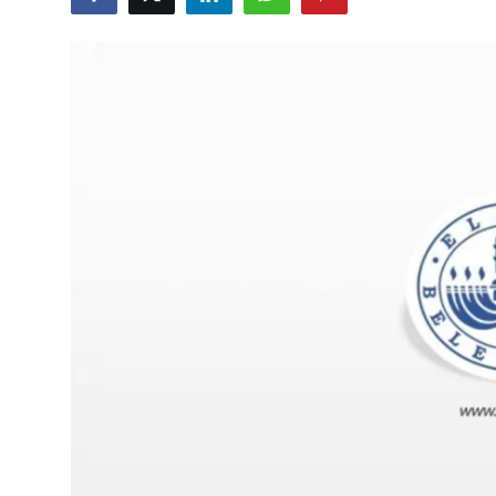
Eğitim
Ekonomi
Kütahya
Özel Haber
Teknoloji
Spor
TBMM Haberleri
Belediye
Sağlık
SON DAKİKA
Asayiş