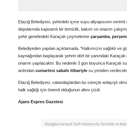
Köşe Yazısı
Elazığ Belediyesi, şehirdeki içme suyu altyapısının verimli ş
Dernek
depolarında kapsamlı bir temizlik, bakım ve onarım çalışma
Galeri
şehir genelindeki Karaçalı çeşmelerine
çarşamba, perşem
Belediyeden yapılan açıklamada, “Halkımızın sağlıklı ve g
Gastronomi
kaynağından başlayarak şehrin dört bir yanındaki Karaçalı
E-GAZETE
onarım yapılacaktır. Bu nedenle 3 gün boyunca Karaçalı 
ardından
cumartesi sabahı itibariyle
su yeniden verilecekti
Elazığ Belediyesi, vatandaşlardan bu süreçte anlayışlı olmala
halk sağlığı için önemli olduğunun altını çizdi.
Ajans Expres Gazetesi
Elazığda Karaçalı Terfi Hatlarında Temizlik ve Ba