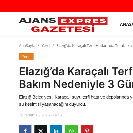
ANAS
GİRİŞ
Kayıt
YAP
olmak
AnaSayfa
Yerel
Elazığ’da Karaçalı Terfi Hatlarında Temizlik
AnaSayfa
Yerel
Elazığ’da Karaçalı Terf
Eskişehir Siyaset
Bakım Nedeniyle 3 Gün
Siyaset
Türkiye Gündemi
Elazığ Belediyesi, Karaçalı suyu terfi hattı ve depolarında
su kesintisi yaşanacağını duyurdu.
Yerel
Nisan 15, 2025 - 14:18
Siber Güvenlik