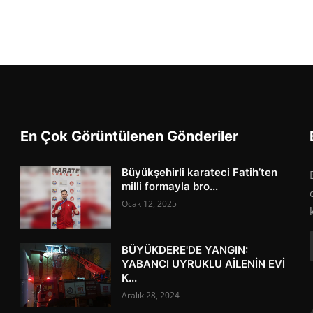
En Çok Görüntülenen Gönderiler
Büyükşehirli karateci Fatih’ten
milli formayla bro...
Ocak 12, 2025
BÜYÜKDERE'DE YANGIN:
YABANCI UYRUKLU AİLENİN EVİ
K...
Aralık 28, 2024