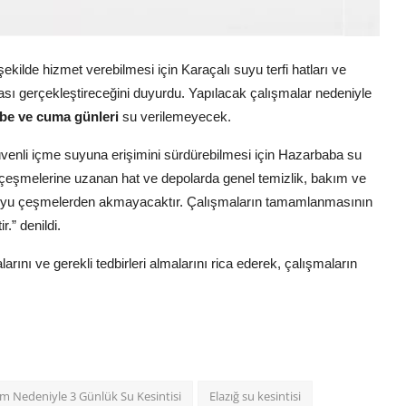
ekilde hizmet verebilmesi için Karaçalı suyu terfi hatları ve
sı gerçekleştireceğini duyurdu. Yapılacak çalışmalar nedeniyle
be ve cuma günleri
su verilemeyecek.
üvenli içme suyuna erişimini sürdürebilmesi için Hazarbaba su
 çeşmelerine uzanan hat ve depolarda genel temizlik, bakım ve
suyu çeşmelerden akmayacaktır. Çalışmaların tamamlanmasının
r.” denildi.
rını ve gerekli tedbirleri almalarını rica ederek, çalışmaların
kım Nedeniyle 3 Günlük Su Kesintisi
Elazığ su kesintisi