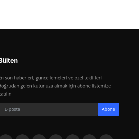
Bülten
En son haberleri, güncellemeleri ve özel teklifleri
doğrudan gelen kutunuza almak için abone listemize
katılın
Abone