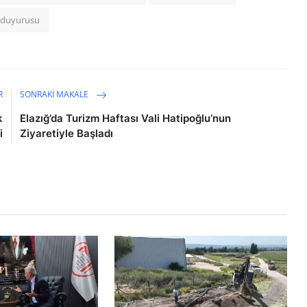
i duyurusu
R
SONRAKI MAKALE
k
Elazığ’da Turizm Haftası Vali Hatipoğlu’nun
i
Ziyaretiyle Başladı