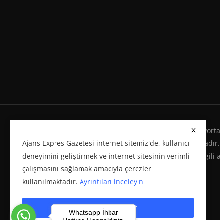
Ajans Expres Gazetesi Copyright © Her Hakkı Haber Portalı
Ajans Expres Gazetesi internet sitemiz'de, kullanıcı
Eserleri Kanunu'na %100 uygun olarak yayınlanmaktadır.
deneyimini geliştirmek ve internet sitesinin verimli
yeniden yayımı ve herhangi bir ortamda basılması, ilgili 
çalışmasını sağlamak amacıyla çerezler
politikasına bağlı olarak önceden yazılı izin gerektirir.
kullanılmaktadır.
Ayrıntıları inceleyin
Çerezleri kabul et
Whatsapp İhbar