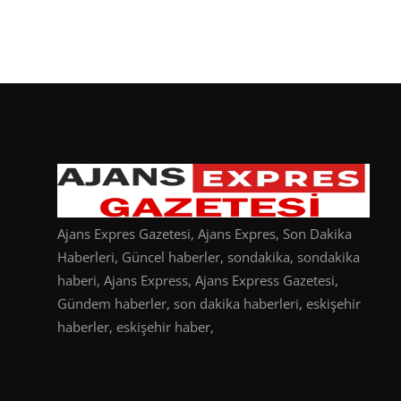
Ajans Expres Gazetesi, Ajans Expres, Son Dakika
Haberleri, Güncel haberler, sondakika, sondakika
haberi, Ajans Express, Ajans Express Gazetesi,
Gündem haberler, son dakika haberleri, eskişehir
haberler, eskişehir haber,