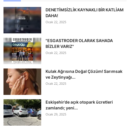
DENETİMSİZLİK KAYNAKLI BİR KATLİAM
DAHA!
Ocak 22, 2025
"ESGASTRODER OLARAK SAHADA
BİZLER VARIZ"
Ocak 22, 2025
Kulak Ağrısına Doğal Çözüm! Sarımsak
ve Zeytinyağı...
Ocak 22, 2025
Eskişehir’de açık otopark ücretleri
zamlandı; yeni...
Ocak 29, 2025