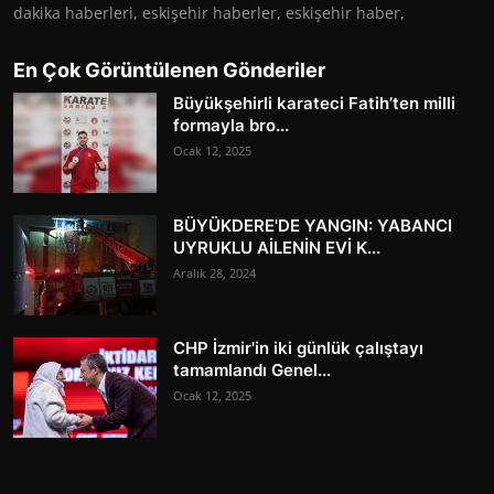
dakika haberleri, eskişehir haberler, eskişehir haber,
En Çok Görüntülenen Gönderiler
Büyükşehirli karateci Fatih’ten milli
formayla bro...
Ocak 12, 2025
BÜYÜKDERE'DE YANGIN: YABANCI
UYRUKLU AİLENİN EVİ K...
Aralık 28, 2024
CHP İzmir'in iki günlük çalıştayı
tamamlandı Genel...
Ocak 12, 2025