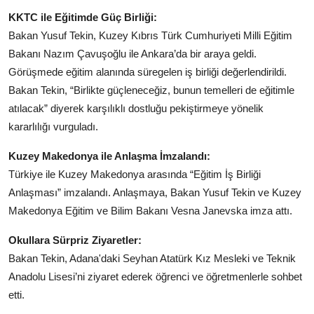
Köşe Yazısı
KKTC ile Eğitimde Güç Birliği:
Bakan Yusuf Tekin, Kuzey Kıbrıs Türk Cumhuriyeti Milli Eğitim
Dernek
Bakanı Nazım Çavuşoğlu ile Ankara’da bir araya geldi.
Görüşmede eğitim alanında süregelen iş birliği değerlendirildi.
Galeri
Bakan Tekin, “Birlikte güçleneceğiz, bunun temelleri de eğitimle
Gastronomi
atılacak” diyerek karşılıklı dostluğu pekiştirmeye yönelik
kararlılığı vurguladı.
E-GAZETE
Kuzey Makedonya ile Anlaşma İmzalandı:
Türkiye ile Kuzey Makedonya arasında “Eğitim İş Birliği
Anlaşması” imzalandı. Anlaşmaya, Bakan Yusuf Tekin ve Kuzey
Makedonya Eğitim ve Bilim Bakanı Vesna Janevska imza attı.
Okullara Sürpriz Ziyaretler:
Bakan Tekin, Adana'daki
Seyhan Atatürk Kız Mesleki ve Teknik
Anadolu Lisesi’ni ziyaret ederek öğrenci ve öğretmenlerle sohbet
etti.