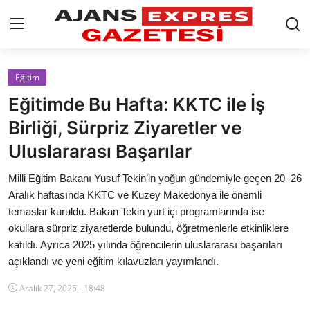
GİRİŞ YAP
Kayıt olmak
Eğitim
Eğitimde Bu Hafta: KKTC ile İş
AnaSayfa
Birliği, Sürpriz Ziyaretler ve
Eskişehir Siyaset
Uluslararası Başarılar
Siyaset
Milli Eğitim Bakanı Yusuf Tekin’in yoğun gündemiyle geçen 20–26
Aralık haftasında KKTC ve Kuzey Makedonya ile önemli
Türkiye Gündemi
temaslar kuruldu. Bakan Tekin yurt içi programlarında ise
okullara sürpriz ziyaretlerde bulundu, öğretmenlerle etkinliklere
Yerel
katıldı. Ayrıca 2025 yılında öğrencilerin uluslararası başarıları
açıklandı ve yeni eğitim kılavuzları yayımlandı.
Siber Güvenlik
Aralık 27, 2025 - 18:48
Eğitim