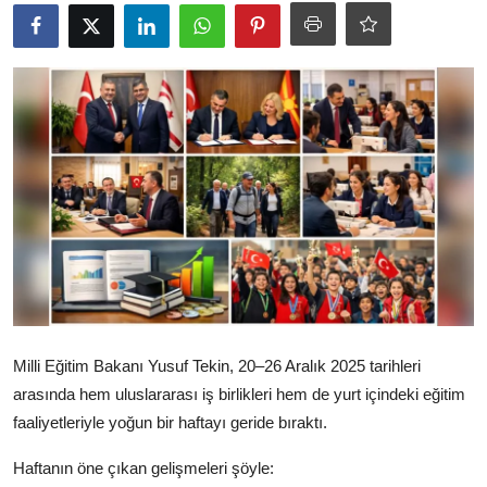
Ekonomi
Kütahya
Özel Haber
Teknoloji
Spor
TBMM Haberleri
Belediye
Sağlık
Milli Eğitim Bakanı Yusuf Tekin, 20–26 Aralık 2025 tarihleri
arasında hem uluslararası iş birlikleri hem de yurt içindeki eğitim
SON DAKİKA
faaliyetleriyle yoğun bir haftayı geride bıraktı.
Asayiş
Haftanın öne çıkan gelişmeleri şöyle: