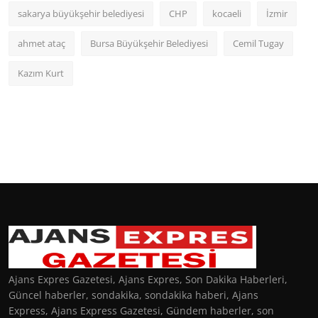
sakarya büyükşehir belediyesi
CHP
kocaeli
İzmir
ahmet ataç
Bursa Büyükşehir Belediyesi
Cemil Tugay
Kazım Kurt
Ajans Expres Gazetesi, Ajans Expres, Son Dakika Haberleri,
Güncel haberler, sondakika, sondakika haberi, Ajans
Express, Ajans Express Gazetesi, Gündem haberler, son