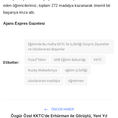
eden öğrencilerimiz, toplam 272 madalya kazanarak önemli bir
başarıya imza attı.
Ajans Expres Gazetesi
Eğitimde Bu Hafta KKTC ile İş Birliği Sürpriz Ziyaretler
ve Uluslararası Başarılar
Yusuf Tekin
Milli Eğitim Bakanlığı
KKTC
Etiketler:
Kuzey Makedonya
eğitim iş birliği
uluslararası madalya
öğretmen
ÖNCEKI HABER
Özgür Özel KKTC'de Erhürman ile Görüştü, Yeni Yıl