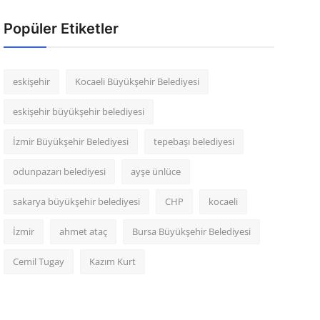
Popüler Etiketler
eskişehir
Kocaeli Büyükşehir Belediyesi
eskişehir büyükşehir belediyesi
İzmir Büyükşehir Belediyesi
tepebaşı belediyesi
odunpazarı belediyesi
ayşe ünlüce
sakarya büyükşehir belediyesi
CHP
kocaeli
İzmir
ahmet ataç
Bursa Büyükşehir Belediyesi
Cemil Tugay
Kazım Kurt