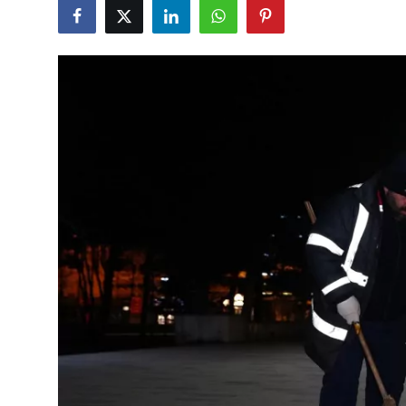
Eğitim
Ekonomi
Kütahya
Özel Haber
Teknoloji
Spor
TBMM Haberleri
Belediye
Sağlık
SON DAKİKA
Asayiş