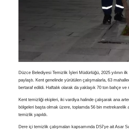
Köşe Yazısı
Dernek
Galeri
Gastronomi
E-GAZETE
Düzce Belediyesi Temizlik İşleri Müdürlüğü, 2025 yılının ilk
paylaştı. Kent genelinde yürütülen çalışmalarla, 63 mahalled
bertaraf edildi. Haftalık olarak da yaklaşık 70 ton bahçe ve m
Kent temizliği ekipleri, iki vardiya halinde çalışarak ana art
bölgeleri başta olmak üzere, toplamda 56 bin metrekarelik 
temizlik yapıldı.
Dere içi temizlik çalışmaları kapsamında DSİ’ye ait Asar S