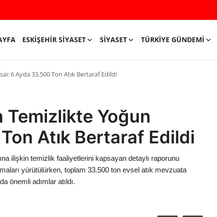
AYFA
ESKIŞEHIR SIYASET
SIYASET
TÜRKIYE GÜNDEMI
i: 6 Ayda 33.500 Ton Atık Bertaraf Edildi
n Temizlikte Yoğun
Ton Atık Bertaraf Edildi
na ilişkin temizlik faaliyetlerini kapsayan detaylı raporunu
şmaları yürütülürken, toplam 33.500 ton evsel atık mevzuata
nda önemli adımlar atıldı.