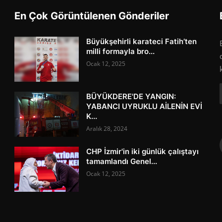
En Çok Görüntülenen Gönderiler
Büyükşehirli karateci Fatih’ten
milli formayla bro...
Ocak 12, 2025
BÜYÜKDERE'DE YANGIN:
YABANCI UYRUKLU AİLENİN EVİ
K...
Aralık 28, 2024
CHP İzmir'in iki günlük çalıştayı
tamamlandı Genel...
Ocak 12, 2025