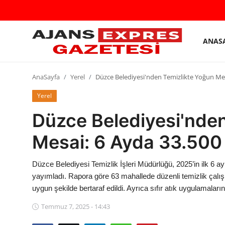
ANAS
GİRİŞ
Kayıt
YAP
olmak
AnaSayfa
Yerel
Düzce Belediyesi'nden Temizlikte Yoğun Mesa
AnaSayfa
Yerel
Düzce Belediyesi'nde
Eskişehir Siyaset
Mesai: 6 Ayda 33.500 
Siyaset
Türkiye Gündemi
Düzce Belediyesi Temizlik İşleri Müdürlüğü, 2025’in ilk 6 ayı
yayımladı. Rapora göre 63 mahallede düzenli temizlik çalı
Yerel
uygun şekilde bertaraf edildi. Ayrıca sıfır atık uygulamaları
Siber Güvenlik
Temmuz 7, 2025 - 14:43