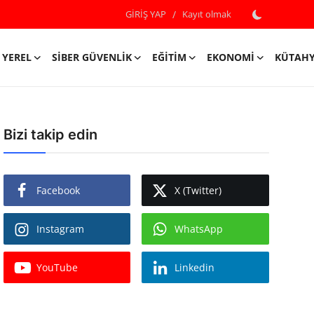
GİRİŞ YAP
/
Kayıt olmak
YEREL
SIBER GÜVENLIK
EĞITIM
EKONOMI
KÜTAH
Bizi takip edin
Facebook
X (Twitter)
Instagram
WhatsApp
YouTube
Linkedin