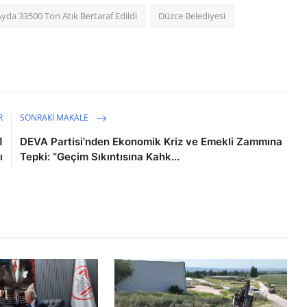
yda 33500 Ton Atık Bertaraf Edildi
Düzce Belediyesi
R
SONRAKI MAKALE
1
DEVA Partisi’nden Ekonomik Kriz ve Emekli Zammına
ı
Tepki: “Geçim Sıkıntısına Kahk...