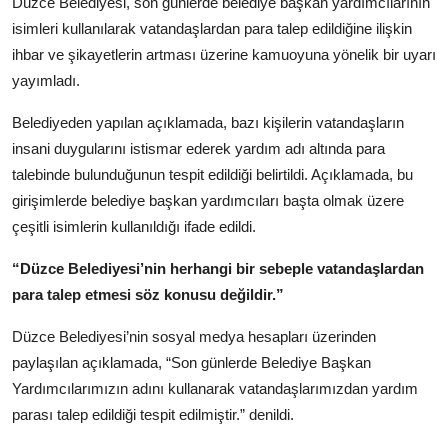
Düzce Belediyesi, son günlerde belediye başkan yardımcılarının
Köşe Yazısı
isimleri kullanılarak vatandaşlardan para talep edildiğine ilişkin
ihbar ve şikayetlerin artması üzerine kamuoyuna yönelik bir uyarı
Dernek
yayımladı.
Galeri
Belediyeden yapılan açıklamada, bazı kişilerin vatandaşların
insani duygularını istismar ederek yardım adı altında para
Gastronomi
talebinde bulunduğunun tespit edildiği belirtildi. Açıklamada, bu
E-GAZETE
girişimlerde belediye başkan yardımcıları başta olmak üzere
çeşitli isimlerin kullanıldığı ifade edildi.
“Düzce Belediyesi’nin herhangi bir sebeple vatandaşlardan
para talep etmesi söz konusu değildir.”
Düzce Belediyesi’nin sosyal medya hesapları üzerinden
paylaşılan açıklamada, “Son günlerde Belediye Başkan
Yardımcılarımızın adını kullanarak vatandaşlarımızdan yardım
parası talep edildiği tespit edilmiştir.” denildi.