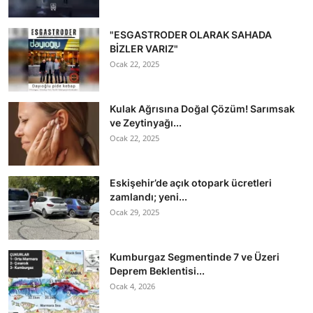
"ESGASTRODER OLARAK SAHADA
BİZLER VARIZ"
Ocak 22, 2025
Kulak Ağrısına Doğal Çözüm! Sarımsak
ve Zeytinyağı...
Ocak 22, 2025
Eskişehir’de açık otopark ücretleri
zamlandı; yeni...
Ocak 29, 2025
Kumburgaz Segmentinde 7 ve Üzeri
Deprem Beklentisi...
Ocak 4, 2026