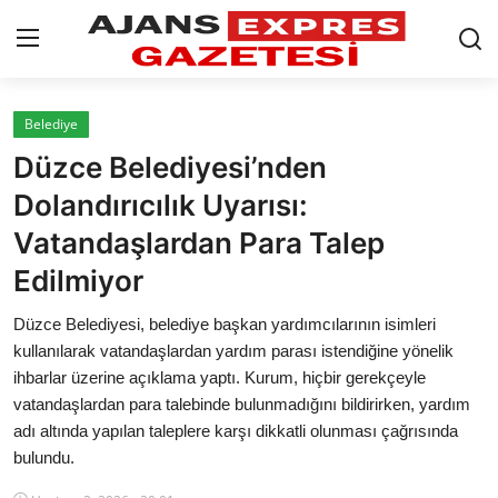
GİRİŞ YAP
Kayıt olmak
Belediye
Düzce Belediyesi’nden
AnaSayfa
Dolandırıcılık Uyarısı:
Eskişehir Siyaset
Vatandaşlardan Para Talep
Edilmiyor
Siyaset
Düzce Belediyesi, belediye başkan yardımcılarının isimleri
Türkiye Gündemi
kullanılarak vatandaşlardan yardım parası istendiğine yönelik
ihbarlar üzerine açıklama yaptı. Kurum, hiçbir gerekçeyle
Yerel
vatandaşlardan para talebinde bulunmadığını bildirirken, yardım
Siber Güvenlik
adı altında yapılan taleplere karşı dikkatli olunması çağrısında
bulundu.
Eğitim