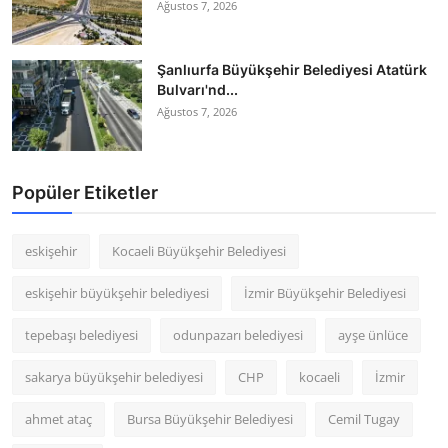
Ağustos 7, 2026
Şanlıurfa Büyükşehir Belediyesi Atatürk
Bulvarı'nd...
Ağustos 7, 2026
Popüler Etiketler
eskişehir
Kocaeli Büyükşehir Belediyesi
eskişehir büyükşehir belediyesi
İzmir Büyükşehir Belediyesi
tepebaşı belediyesi
odunpazarı belediyesi
ayşe ünlüce
sakarya büyükşehir belediyesi
CHP
kocaeli
İzmir
ahmet ataç
Bursa Büyükşehir Belediyesi
Cemil Tugay