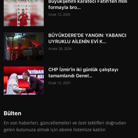
Büyükşehirli karateci Fatih’ten milli
formayla bro...
Ocak 12, 2025
BÜYÜKDERE'DE YANGIN: YABANCI
UYRUKLU AİLENİN EVİ K...
Aralık 28, 2024
CHP İzmir'in iki günlük çalıştayı
tamamlandı Genel...
Ocak 12, 2025
Bülten
En son haberleri, güncellemeleri ve özel teklifleri doğrudan
gelen kutunuza almak için abone listemize katılın