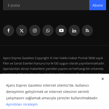
Abone
Ajans Expres Gazetesi Copyright © Her Hakkı Haber Portalı 5846 sayılı
Fikir ve Sanat Eserleri Kanunu'na %100 uygun olarak yayınlanmaktadır.
Ajanslardan alınan haberlerin yeniden yayımı ve herhangi bir ortamda
basılması, ilgili ajansların bu yöndeki politikasına bağlı olarak önceden
yazılı izin gerektirir.
Ajans Expres Gazetesi internet sitemiz'de, kullanıcı
İletişim
Şartlar ve Koşullar
Çerez Politikası
Künye
deneyimini geliştirmek ve internet sitesinin verimli
Galeri
çalışmasını sağlamak amacıyla çerezler kullanılmaktadır.
Ayrıntıları inceleyin