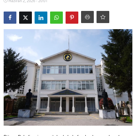
Haziran 2, 2026 - 20:01
Ekonomi
Kütahya
Özel Haber
Teknoloji
Spor
TBMM Haberleri
Belediye
Sağlık
SON DAKİKA
Asayiş