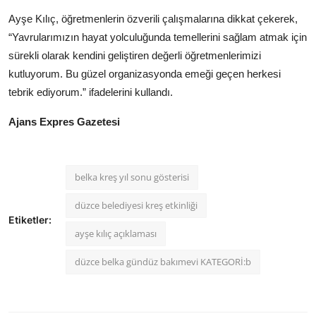
Ayşe Kılıç, öğretmenlerin özverili çalışmalarına dikkat çekerek,
“Yavrularımızın hayat yolculuğunda temellerini sağlam atmak için
sürekli olarak kendini geliştiren değerli öğretmenlerimizi
kutluyorum. Bu güzel organizasyonda emeği geçen herkesi
tebrik ediyorum.” ifadelerini kullandı.
Ajans Expres Gazetesi
belka kreş yıl sonu gösterisi
düzce belediyesi kreş etkinliği
Etiketler:
ayşe kılıç açıklaması
düzce belka gündüz bakımevi KATEGORİ:b