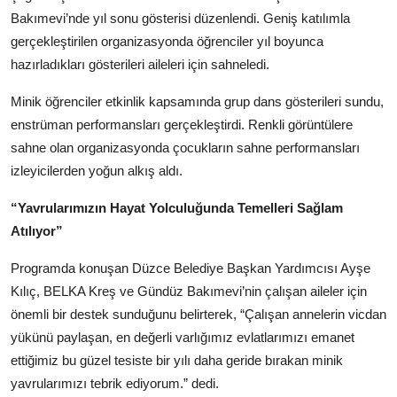
Köşe Yazısı
Bakımevi’nde yıl sonu gösterisi düzenlendi. Geniş katılımla
gerçekleştirilen organizasyonda öğrenciler yıl boyunca
Dernek
hazırladıkları gösterileri aileleri için sahneledi.
Galeri
Minik öğrenciler etkinlik kapsamında grup dans gösterileri sundu,
enstrüman performansları gerçekleştirdi. Renkli görüntülere
Gastronomi
sahne olan organizasyonda çocukların sahne performansları
izleyicilerden yoğun alkış aldı.
E-GAZETE
“Yavrularımızın Hayat Yolculuğunda Temelleri Sağlam
Atılıyor”
Programda konuşan Düzce Belediye Başkan Yardımcısı Ayşe
Kılıç, BELKA Kreş ve Gündüz Bakımevi’nin çalışan aileler için
önemli bir destek sunduğunu belirterek, “Çalışan annelerin vicdan
yükünü paylaşan, en değerli varlığımız evlatlarımızı emanet
ettiğimiz bu güzel tesiste bir yılı daha geride bırakan minik
yavrularımızı tebrik ediyorum.” dedi.