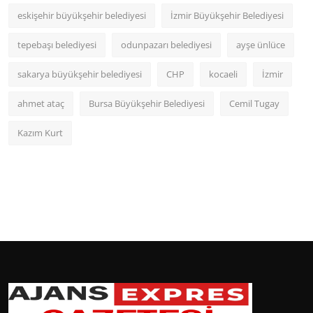
eskişehir büyükşehir belediyesi
İzmir Büyükşehir Belediyesi
tepebaşı belediyesi
odunpazarı belediyesi
ayşe ünlüce
sakarya büyükşehir belediyesi
CHP
kocaeli
İzmir
ahmet ataç
Bursa Büyükşehir Belediyesi
Cemil Tugay
Kazım Kurt