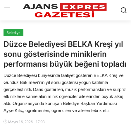
GİRİŞ YAP
Kayıt olmak
Belediye
Düzce Belediyesi BELKA Kreşi yıl
AnaSayfa
sonu gösterisinde miniklerin
Eskişehir Siyaset
performansı büyük beğeni topladı
Siyaset
Düzce Belediyesi bünyesinde faaliyet gösteren BELKA Kreş ve
Gündüz Bakımevi’nin yıl sonu gösterisi yoğun katılımla
Türkiye Gündemi
gerçekleştirildi. Dans gösterileri, müzik performansları ve sürpriz
etkinliklerle sahne alan minik öğrenciler ailelerinden büyük alkış
Yerel
aldı. Organizasyonda konuşan Belediye Başkan Yardımcısı
Ayşe Kılıç, öğretmenleri, öğrencileri ve aileleri tebrik etti.
Siber Güvenlik
Mayıs 16, 2026 - 17:03
Eğitim