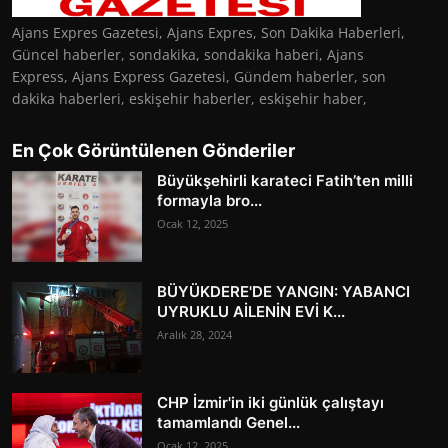
Ajans Expres Gazetesi, Ajans Expres, Son Dakika Haberleri,
Güncel haberler, sondakika, sondakika haberi, Ajans
Express, Ajans Express Gazetesi, Gündem haberler, son
dakika haberleri, eskişehir haberler, eskişehir haber,
En Çok Görüntülenen Gönderiler
Büyükşehirli karateci Fatih’ten milli
formayla bro...
Ocak 12, 2025
BÜYÜKDERE'DE YANGIN: YABANCI
UYRUKLU AİLENİN EVİ K...
Aralık 28, 2024
CHP İzmir'in iki günlük çalıştayı
tamamlandı Genel...
Ocak 12, 2025