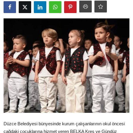
Ekonomi
Kütahya
Özel Haber
Teknoloji
Spor
TBMM Haberleri
Belediye
Sağlık
SON DAKİKA
Düzce Belediyesi bünyesinde kurum çalışanlarının okul öncesi
Asayiş
çağdaki çocuklarına hizmet veren BELKA Kreş ve Gündüz