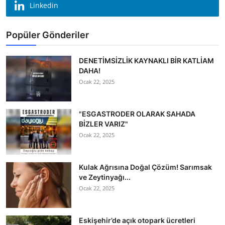
Linkedin
Popüler Gönderiler
DENETİMSİZLİK KAYNAKLI BİR KATLİAM
DAHA!
Ocak 22, 2025
"ESGASTRODER OLARAK SAHADA
BİZLER VARIZ"
Ocak 22, 2025
Kulak Ağrısına Doğal Çözüm! Sarımsak
ve Zeytinyağı...
Ocak 22, 2025
Eskişehir’de açık otopark ücretleri