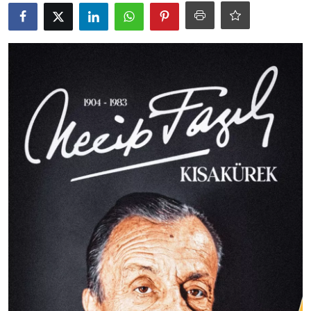
Ekonomi
Kütahya
Özel Haber
Teknoloji
Spor
TBMM Haberleri
Belediye
Sağlık
SON DAKİKA
Asayiş