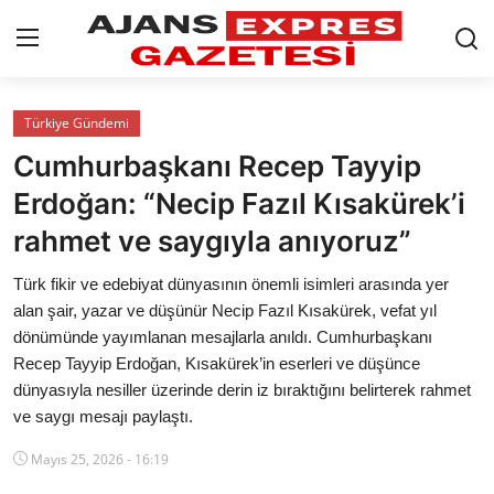
GİRİŞ YAP
Kayıt olmak
Türkiye Gündemi
Cumhurbaşkanı Recep Tayyip
AnaSayfa
Erdoğan: “Necip Fazıl Kısakürek’i
Eskişehir Siyaset
rahmet ve saygıyla anıyoruz”
Siyaset
Türk fikir ve edebiyat dünyasının önemli isimleri arasında yer
alan şair, yazar ve düşünür Necip Fazıl Kısakürek, vefat yıl
Türkiye Gündemi
dönümünde yayımlanan mesajlarla anıldı. Cumhurbaşkanı
Recep Tayyip Erdoğan, Kısakürek’in eserleri ve düşünce
Yerel
dünyasıyla nesiller üzerinde derin iz bıraktığını belirterek rahmet
ve saygı mesajı paylaştı.
Siber Güvenlik
Mayıs 25, 2026 - 16:19
Eğitim