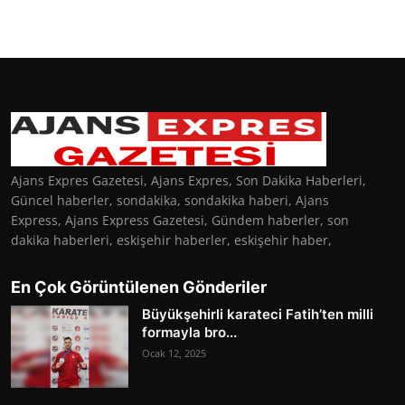
Ajans Expres Gazetesi, Ajans Expres, Son Dakika Haberleri,
Güncel haberler, sondakika, sondakika haberi, Ajans
Express, Ajans Express Gazetesi, Gündem haberler, son
dakika haberleri, eskişehir haberler, eskişehir haber,
En Çok Görüntülenen Gönderiler
Büyükşehirli karateci Fatih’ten milli
formayla bro...
Ocak 12, 2025