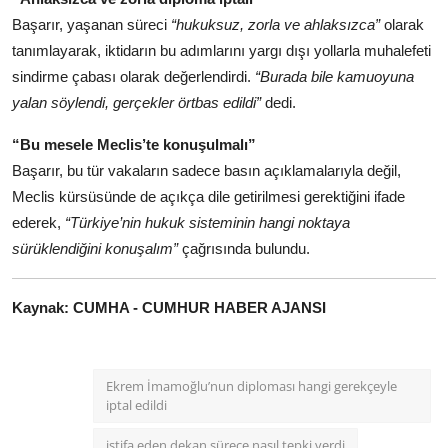
Başarır, yaşanan süreci
“hukuksuz, zorla ve ahlaksızca”
olarak
tanımlayarak, iktidarın bu adımlarını yargı dışı yollarla muhalefeti
sindirme çabası olarak değerlendirdi.
“Burada bile kamuoyuna
yalan söylendi, gerçekler örtbas edildi”
dedi.
“Bu mesele Meclis’te konuşulmalı”
Başarır, bu tür vakaların sadece basın açıklamalarıyla değil,
Meclis kürsüsünde de açıkça dile getirilmesi gerektiğini ifade
ederek,
“Türkiye’nin hukuk sisteminin hangi noktaya
sürüklendiğini konuşalım”
çağrısında bulundu.
Kaynak: CUMHA - CUMHUR HABER AJANSI
Ekrem İmamoğlu’nun diploması hangi gerekçeyle
iptal edildi
istifa eden dekan sürece nasıl tepki verdi