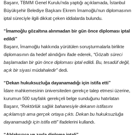
Başarır, TBMM Genel Kurulu’nda yaptığı açıklamada, İstanbul
Köşe Yazısı
Büyükşehir Belediye Başkanı Ekrem İmamoğlu’nun diplomasının
iptal süreciyle ilgili dikkat çeken iddialarda bulundu.
Dernek
“İmamoğlu gözaltına alınmadan bir gün önce diploması iptal
Galeri
edildi”
Gastronomi
Başarır, İmamoğlu hakkında yürütülen soruşturmalarla birlikte
diplomasının da hedef alındığını ifade ederek,
“Gözaltı süreci
E-GAZETE
başlamadan bir gün önce diploması iptal edildi. Bu, tesadüf değil,
açık bir siyasi müdahaledir”
dedi.
“Dekan hukuksuzluğa dayanamadığı için istifa etti”
İdare mahkemesinin üniversiteden gerekçe talep etmesi üzerine,
kurumun 500 sayfalık gerekçeli belge sunduğunu hatırlatan
Başarır,
“Rektörlük sağlık bahanesiyle dekanın istifasını
açıklamıştı ama gerçek ortaya çıktı. Dekan bu hukuksuzluğa
dayanamadığı için istifa etti”
ifadelerini kullandı.
“Ahlaksızca ve zorla diploma iptali”