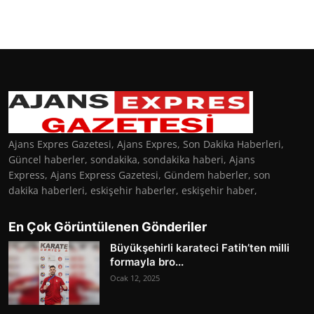
Ajans Expres Gazetesi, Ajans Expres, Son Dakika Haberleri,
Güncel haberler, sondakika, sondakika haberi, Ajans
Express, Ajans Express Gazetesi, Gündem haberler, son
dakika haberleri, eskişehir haberler, eskişehir haber,
En Çok Görüntülenen Gönderiler
Büyükşehirli karateci Fatih’ten milli
formayla bro...
Ocak 12, 2025