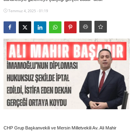
Ekonomi
Temmuz 4, 2025 - 01:19
Kütahya
Özel Haber
Teknoloji
Spor
TBMM Haberleri
Belediye
Sağlık
SON DAKİKA
Asayiş
CHP Grup Başkanvekili ve Mersin Milletvekili Av. Ali Mahir