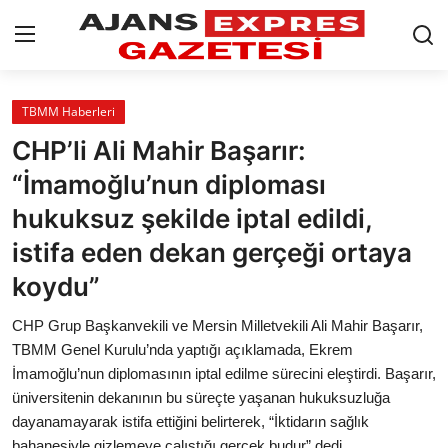
GİRİŞ YAP
Kayıt olmak
TBMM Haberleri
CHP’li Ali Mahir Başarır:
AnaSayfa
“İmamoğlu’nun diploması
Eskişehir Siyaset
hukuksuz şekilde iptal edildi,
istifa eden dekan gerçeği ortaya
Siyaset
koydu”
Türkiye Gündemi
CHP Grup Başkanvekili ve Mersin Milletvekili Ali Mahir Başarır,
Yerel
TBMM Genel Kurulu’nda yaptığı açıklamada, Ekrem
İmamoğlu’nun diplomasının iptal edilme sürecini eleştirdi. Başarır,
Siber Güvenlik
üniversitenin dekanının bu süreçte yaşanan hukuksuzluğa
dayanamayarak istifa ettiğini belirterek, “İktidarın sağlık
Eğitim
bahanesiyle gizlemeye çalıştığı gerçek budur” dedi.