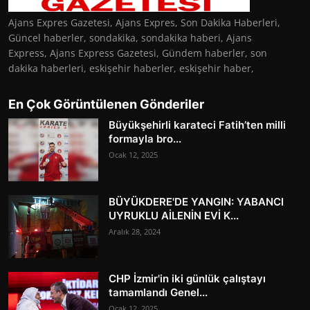
Ajans Expres Gazetesi, Ajans Expres, Son Dakika Haberleri,
Güncel haberler, sondakika, sondakika haberi, Ajans
Express, Ajans Express Gazetesi, Gündem haberler, son
dakika haberleri, eskişehir haberler, eskişehir haber,
En Çok Görüntülenen Gönderiler
Büyükşehirli karateci Fatih’ten milli
formayla bro...
Ocak 12, 2025
BÜYÜKDERE'DE YANGIN: YABANCI
UYRUKLU AİLENİN EVİ K...
Aralık 28, 2024
CHP İzmir'in iki günlük çalıştayı
tamamlandı Genel...
Ocak 12, 2025