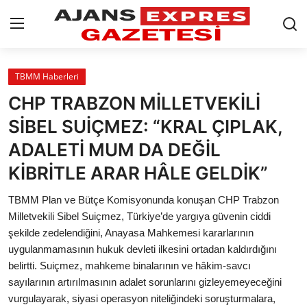
GİRİŞ YAP
Kayıt olmak
TBMM Haberleri
CHP TRABZON MİLLETVEKİLİ
AnaSayfa
SİBEL SUİÇMEZ: “KRAL ÇIPLAK,
Eskişehir Siyaset
ADALETİ MUM DA DEĞİL
KİBRİTLE ARAR HÂLE GELDİK”
Siyaset
TBMM Plan ve Bütçe Komisyonunda konuşan CHP Trabzon
Türkiye Gündemi
Milletvekili Sibel Suiçmez, Türkiye’de yargıya güvenin ciddi
şekilde zedelendiğini, Anayasa Mahkemesi kararlarının
Yerel
uygulanmamasının hukuk devleti ilkesini ortadan kaldırdığını
Siber Güvenlik
belirtti. Suiçmez, mahkeme binalarının ve hâkim-savcı
sayılarının artırılmasının adalet sorunlarını gizleyemeyeceğini
Eğitim
vurgulayarak, siyasi operasyon niteliğindeki soruşturmalara,