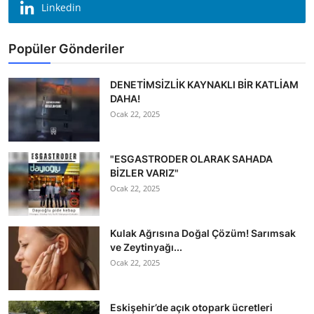
Linkedin
Popüler Gönderiler
DENETİMSİZLİK KAYNAKLI BİR KATLİAM
DAHA!
Ocak 22, 2025
"ESGASTRODER OLARAK SAHADA
BİZLER VARIZ"
Ocak 22, 2025
Kulak Ağrısına Doğal Çözüm! Sarımsak
ve Zeytinyağı...
Ocak 22, 2025
Eskişehir’de açık otopark ücretleri