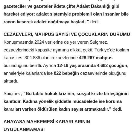
gazeteciler ve gazeteler âdeta çifte Adalet Bakanlığı gibi
hareket ediyor; adalet sistemiyle problemli olan insanlar bile
racon keserek adalet dağıtmaya başladı.”
dedi.
CEZAEVLERİ, MAHPUS SAYISI VE ÇOCUKLARIN DURUMU
Konuşmasında 2024 verilerine de yer veren Suiçmez,
cezaevlerindeki kapasite aşımına dikkat çekti. Türkiye’de toplam
kapasitesi 304.886 olan cezaevlerinde
428.267 mahpus
bulunduğunu belirtti. Ayrıca
12-18 yaş arasında 4.682 çocuğun
,
anneleriyle kalanlarda ise
822 bebeğin
cezaevlerinde olduğunu
aktardı.
Suiçmez,
“Bu tablo hukuk krizinin, sosyal krizle birleştiğinin
kanıtıdır. Kadına yönelik şiddetle mücadelede ise koruma
kararları varken öldürülen kadın sayısı artmaktadır.”
dedi.
ANAYASA MAHKEMESİ KARARLARININ
UYGULANMAMASI