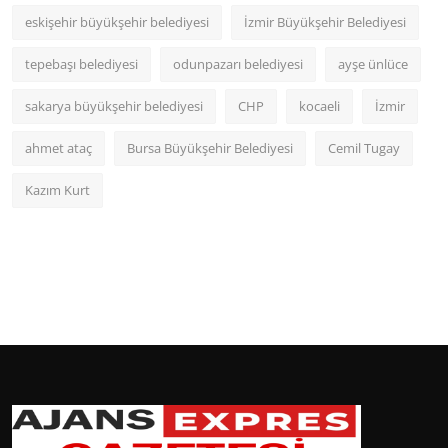
eskişehir büyükşehir belediyesi
İzmir Büyükşehir Belediyesi
tepebaşı belediyesi
odunpazarı belediyesi
ayşe ünlüce
sakarya büyükşehir belediyesi
CHP
kocaeli
İzmir
ahmet ataç
Bursa Büyükşehir Belediyesi
Cemil Tugay
Kazım Kurt