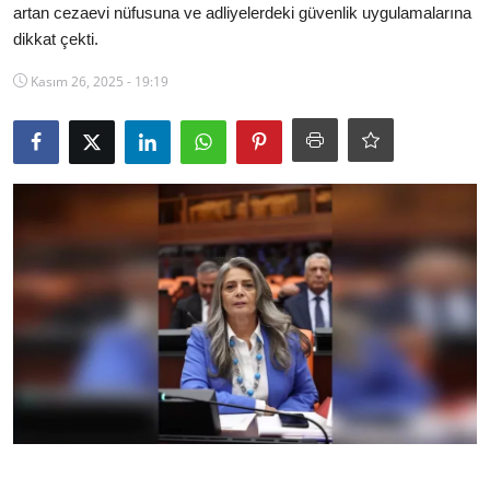
artan cezaevi nüfusuna ve adliyelerdeki güvenlik uygulamalarına
Ekonomi
dikkat çekti.
Kütahya
Kasım 26, 2025 - 19:19
Özel Haber
Teknoloji
Spor
TBMM Haberleri
Belediye
Sağlık
SON DAKİKA
Asayiş