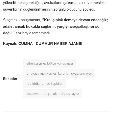
yükseltilmesi gerektiğini, avukatların çalışma hakkı ve mesleki
güvenliğinin güçlendirilmesinin zorunlu olduğunu söyledi.
Suiçmez konuşmasını,
“Kral çıplak demeye devam edeceğiz;
adalet ancak hukukla sağlanır, yargıyı araçsallaştırarak
değil.”
sözleriyle tamamladı.
Kaynak: CUMHA - CUMHUR HABER AJANSI
sibel suiçmez bütçe konuşması
anayasa mahkemesi kararları uygulanmıyor
Etiketler:
ibb iddianamesi tepkiler
cezaevlerinde çocuk mahpus sayısı