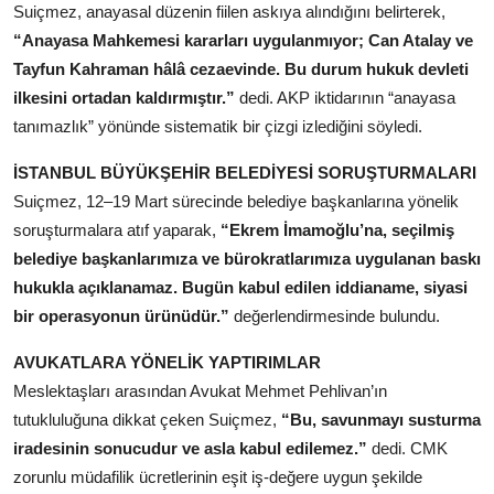
Suiçmez, anayasal düzenin fiilen askıya alındığını belirterek,
“Anayasa Mahkemesi kararları uygulanmıyor; Can Atalay ve
Tayfun Kahraman hâlâ cezaevinde. Bu durum hukuk devleti
ilkesini ortadan kaldırmıştır.”
dedi. AKP iktidarının “anayasa
tanımazlık” yönünde sistematik bir çizgi izlediğini söyledi.
İSTANBUL BÜYÜKŞEHİR BELEDİYESİ SORUŞTURMALARI
Suiçmez, 12–19 Mart sürecinde belediye başkanlarına yönelik
soruşturmalara atıf yaparak,
“Ekrem İmamoğlu’na, seçilmiş
belediye başkanlarımıza ve bürokratlarımıza uygulanan baskı
hukukla açıklanamaz. Bugün kabul edilen iddianame, siyasi
bir operasyonun ürünüdür.”
değerlendirmesinde bulundu.
AVUKATLARA YÖNELİK YAPTIRIMLAR
Meslektaşları arasından Avukat Mehmet Pehlivan’ın
tutukluluğuna dikkat çeken Suiçmez,
“Bu, savunmayı susturma
iradesinin sonucudur ve asla kabul edilemez.”
dedi. CMK
zorunlu müdafilik ücretlerinin eşit iş-değere uygun şekilde