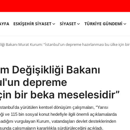
AYFA
ESKIŞEHIR SIYASET
SIYASET
TÜRKIYE GÜNDEMI
şikliği Bakanı Murat Kurum: “İstanbul'un depreme hazırlanması bu ülke için bi
lim Değişikliği Bakanı
ul'un depreme
çin bir beka meselesidir”
İstanbul'da yürütülen kentsel dönüşüm çalışmaları, “Yarısı
 ve 115 bin sosyal konut hedefiyle ilgili önemli açıklamalarda
dığını vurgulayan Kurum, vatandaşları devlet desteklerinden
unda çalışmaların kararlılıkla sürdürüleceğini açıkladı.