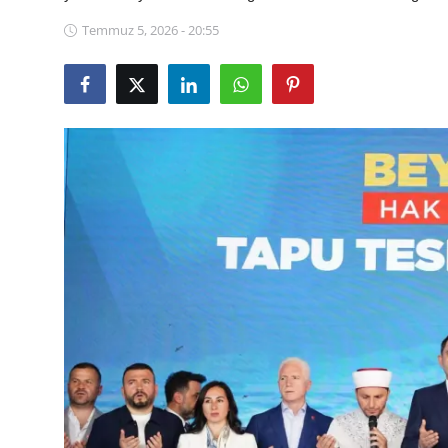
Eğitim
Temmuz 5, 2026 - 20:55
Ekonomi
Kütahya
Özel Haber
Teknoloji
Spor
TBMM Haberleri
Belediye
Sağlık
SON DAKİKA
Asayiş