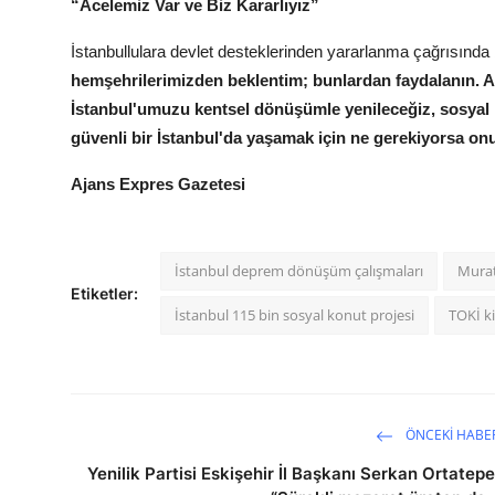
“Acelemiz Var ve Biz Kararlıyız”
İstanbullulara devlet desteklerinden yararlanma çağrısın
hemşehrilerimizden beklentim; bunlardan faydalanın. Am
İstanbul'umuzu kentsel dönüşümle yenileceğiz, sosyal
güvenli bir İstanbul'da yaşamak için ne gerekiyorsa 
Ajans Expres Gazetesi
İstanbul deprem dönüşüm çalışmaları
Murat
Etiketler:
İstanbul 115 bin sosyal konut projesi
TOKİ ki
ÖNCEKI HABE
Yenilik Partisi Eskişehir İl Başkanı Serkan Ortatepe