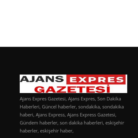
Ajans Expres Gazetesi, Ajans Expres, Son Dakika
Haberleri, Güncel haberler, sondakika, sondakika
haberi, Ajans Express, Ajans Express Gazetesi,
Gündem haberler, son dakika haberleri, eskişehir
haberler, eskişehir haber,