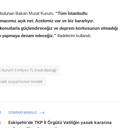
da bulunan Bakan Murat Kurum,
“Tüm İstanbullu
acımız açık net. Acelemiz var ve biz kararlıyız.
 konutlarla güçlendireceğiz ve deprem korkusunun olmadığı
onu yapmaya devam edeceğiz.”
ifadelerini kullandı.
 Kurum 3 milyon TL kredi desteği
ralık sosyal konut modeli
R
SONRAKI MAKALE
:
Eskişehir'de TKP İl Örgütü Valiliğin yasak kararına