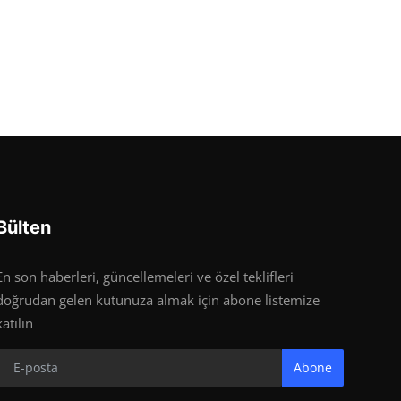
Bülten
En son haberleri, güncellemeleri ve özel teklifleri
doğrudan gelen kutunuza almak için abone listemize
katılın
Abone