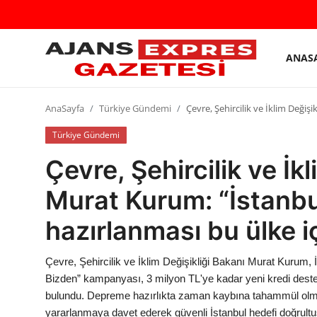
ANAS
GİRİŞ
Kayıt
YAP
olmak
AnaSayfa
Türkiye Gündemi
Çevre, Şehircilik ve İklim Deği
AnaSayfa
Türkiye Gündemi
Çevre, Şehircilik ve İk
Eskişehir Siyaset
Murat Kurum: “İstanb
Siyaset
hazırlanması bu ülke i
Türkiye Gündemi
Yerel
Çevre, Şehircilik ve İklim Değişikliği Bakanı Murat Kurum, 
Bizden” kampanyası, 3 milyon TL'ye kadar yeni kredi desteği
Siber Güvenlik
bulundu. Depreme hazırlıkta zaman kaybına tahammül olma
yararlanmaya davet ederek güvenli İstanbul hedefi doğrultus