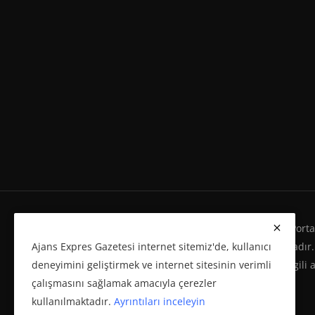
Ajans Expres Gazetesi Copyright © Her Hakkı Haber Portalı
Ajans Expres Gazetesi internet sitemiz'de, kullanıcı
Eserleri Kanunu'na %100 uygun olarak yayınlanmaktadır.
deneyimini geliştirmek ve internet sitesinin verimli
yeniden yayımı ve herhangi bir ortamda basılması, ilgili 
çalışmasını sağlamak amacıyla çerezler
politikasına bağlı olarak önceden yazılı izin gerektirir.
kullanılmaktadır.
Ayrıntıları inceleyin