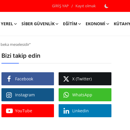
GİRİŞ YAP
/
Kayıt olmak
YEREL
SIBER GÜVENLIK
EĞITIM
EKONOMI
KÜTAH
r beka meselesidir”
Bizi takip edin
Facebook
X (Twitter)
Instagram
WhatsApp
YouTube
Linkedin