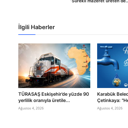
“Sürekli mazeret üreten de..
İlgili Haberler
TÜRASAŞ Eskişehir’de yüzde 90
Karabük Bele
yerlilik oranıyla üretile...
Çetinkaya: "He
Ağustos 4, 2026
Ağustos 4, 2026