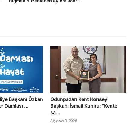
.
rağmen düzenlenen eylem sonr...
diye Başkanı Özkan
Odunpazarı Kent Konseyi
r Damlası ...
Başkanı İsmail Kumru: "Kente
sa...
Ağustos 3, 2026