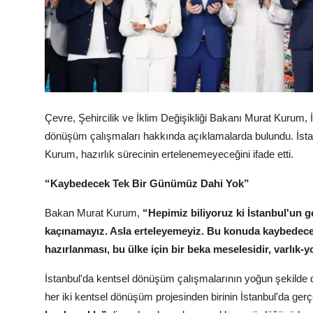
Köşe Yazısı
Dernek
Galeri
Çevre, Şehircilik ve İklim Değişikliği Bakanı Murat Kurum,
Gastronomi
dönüşüm çalışmaları hakkında açıklamalarda bulundu. İsta
E-GAZETE
Kurum, hazırlık sürecinin ertelenemeyeceğini ifade etti.
“Kaybedecek Tek Bir Günümüz Dahi Yok”
Bakan Murat Kurum,
“Hepimiz biliyoruz ki İstanbul'un
kaçınamayız. Asla erteleyemeyiz. Bu konuda kaybedece
hazırlanması, bu ülke için bir beka meselesidir, varlık-y
İstanbul'da kentsel dönüşüm çalışmalarının yoğun şekilde d
her iki kentsel dönüşüm projesinden birinin İstanbul'da gerç