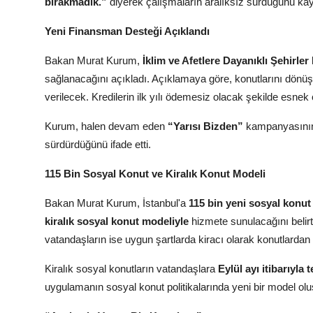
bırakmadık.”
diyerek çalışmaların aralıksız sürdüğünü kay
Yeni Finansman Desteği Açıklandı
Bakan Murat Kurum,
İklim ve Afetlere Dayanıklı Şehirler
sağlanacağını açıkladı. Açıklamaya göre, konutlarını dön
verilecek. Kredilerin ilk yılı ödemesiz olacak şekilde esnek 
Kurum, halen devam eden
“Yarısı Bizden”
kampanyasının 
sürdürdüğünü ifade etti.
115 Bin Sosyal Konut ve Kiralık Konut Modeli
Bakan Murat Kurum, İstanbul'a
115 bin yeni sosyal konut
kiralık sosyal konut modeliyle
hizmete sunulacağını belir
vatandaşların ise uygun şartlarda kiracı olarak konutlardan
Kiralık sosyal konutların vatandaşlara
Eylül ayı itibarıyla
uygulamanın sosyal konut politikalarında yeni bir model oluş