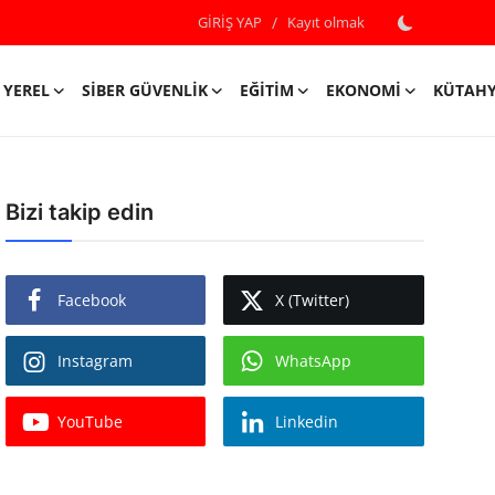
GİRİŞ YAP
/
Kayıt olmak
YEREL
SIBER GÜVENLIK
EĞITIM
EKONOMI
KÜTAH
Bizi takip edin
Facebook
X (Twitter)
Instagram
WhatsApp
YouTube
Linkedin