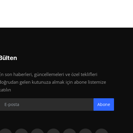
Bülten
En son haberleri, güncellemeleri ve özel teklifleri
doğrudan gelen kutunuza almak için abone listemize
katılın
Abone