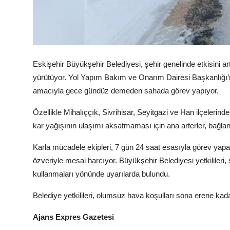
Köşe Yazısı
Dernek
Eskişehir Büyükşehir Belediyesi, şehir genelinde etkisini 
Galeri
yürütüyor. Yol Yapım Bakım ve Onarım Dairesi Başkanlığı’n
Gastronomi
amacıyla gece gündüz demeden sahada görev yapıyor.
E-GAZETE
Özellikle Mihalıççık, Sivrihisar, Seyitgazi ve Han ilçelerin
kar yağışının ulaşımı aksatmaması için ana arterler, bağlantı 
Karla mücadele ekipleri, 7 gün 24 saat esasıyla görev yapa
özveriyle mesai harcıyor. Büyükşehir Belediyesi yetkilileri, s
kullanmaları yönünde uyarılarda bulundu.
Belediye yetkilileri, olumsuz hava koşulları sona erene kada
Ajans Expres Gazetesi