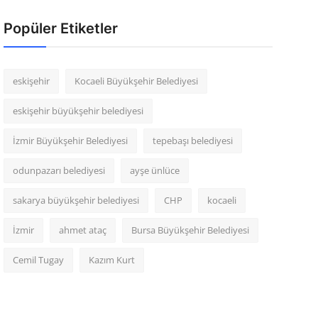
Popüler Etiketler
eskişehir
Kocaeli Büyükşehir Belediyesi
eskişehir büyükşehir belediyesi
İzmir Büyükşehir Belediyesi
tepebaşı belediyesi
odunpazarı belediyesi
ayşe ünlüce
sakarya büyükşehir belediyesi
CHP
kocaeli
İzmir
ahmet ataç
Bursa Büyükşehir Belediyesi
Cemil Tugay
Kazım Kurt