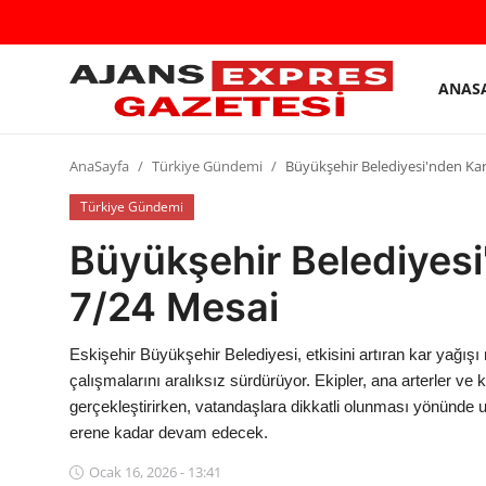
ANAS
GİRİŞ
Kayıt
YAP
olmak
AnaSayfa
Türkiye Gündemi
Büyükşehir Belediyesi'nden Ka
AnaSayfa
Türkiye Gündemi
Büyükşehir Belediyes
Eskişehir Siyaset
7/24 Mesai
Siyaset
Türkiye Gündemi
Eskişehir Büyükşehir Belediyesi, etkisini artıran kar yağışı
çalışmalarını aralıksız sürdürüyor. Ekipler, ana arterler ve 
Yerel
gerçekleştirirken, vatandaşlara dikkatli olunması yönünde 
erene kadar devam edecek.
Siber Güvenlik
Ocak 16, 2026 - 13:41