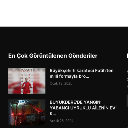
En Çok Görüntülenen Gönderiler
Büyükşehirli karateci Fatih’ten
milli formayla bro...
Ocak 12, 2025
BÜYÜKDERE'DE YANGIN:
YABANCI UYRUKLU AİLENİN EVİ
K...
Aralık 28, 2024