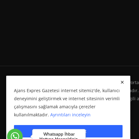
Ajans Expres Gazetesi Copyright © Her Hakkı Haber Portalı
Ajans Expres Gazetesi internet sitemiz'de, kullanıcı
Eserleri Kanunu'na %100 uygun olarak yayınlanmaktadır.
deneyimini geliştirmek ve internet sitesinin verimli
yeniden yayımı ve herhangi bir ortamda basılması, ilgili 
çalışmasını sağlamak amacıyla çerezler
politikasına bağlı olarak önceden yazılı izin gerektirir.
kullanılmaktadır.
Ayrıntıları inceleyin
Çerezleri kabul et
Whatsapp İhbar