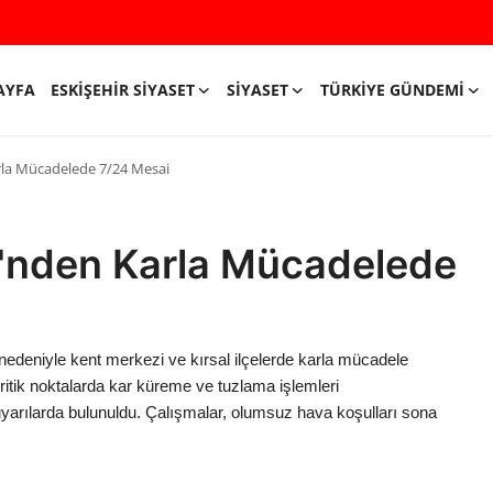
AYFA
ESKIŞEHIR SIYASET
SIYASET
TÜRKIYE GÜNDEMI
rla Mücadelede 7/24 Mesai
i'nden Karla Mücadelede
 nedeniyle kent merkezi ve kırsal ilçelerde karla mücadele
kritik noktalarda kar küreme ve tuzlama işlemleri
uyarılarda bulunuldu. Çalışmalar, olumsuz hava koşulları sona