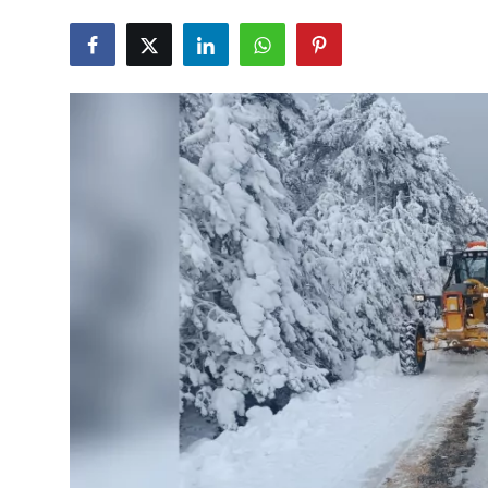
Eğitim
Ekonomi
Kütahya
Özel Haber
Teknoloji
Spor
TBMM Haberleri
Belediye
Sağlık
SON DAKİKA
Asayiş