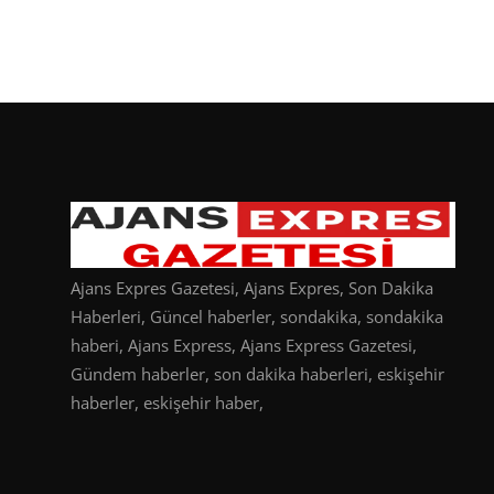
Ajans Expres Gazetesi, Ajans Expres, Son Dakika
Haberleri, Güncel haberler, sondakika, sondakika
haberi, Ajans Express, Ajans Express Gazetesi,
Gündem haberler, son dakika haberleri, eskişehir
haberler, eskişehir haber,