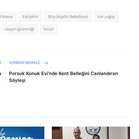
4 Mesai
Eskişehir
Büyükşehir Belediyesi
kar yağışı
ulaşım güvenliği
kırsal
R
SONRAKI MAKALE
a
Porsuk Konuk Evi’nde Kent Belleğini Canlandıran
Söyleşi