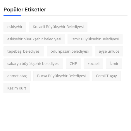
Popüler Etiketler
eskişehir
Kocaeli Büyükşehir Belediyesi
eskişehir büyükşehir belediyesi
İzmir Büyükşehir Belediyesi
tepebaşı belediyesi
odunpazarı belediyesi
ayşe ünlüce
sakarya büyükşehir belediyesi
CHP
kocaeli
İzmir
ahmet ataç
Bursa Büyükşehir Belediyesi
Cemil Tugay
Kazım Kurt