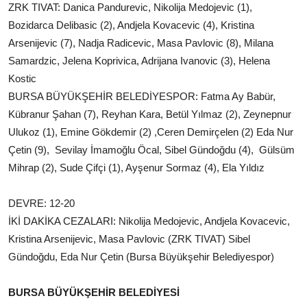
ZRK TIVAT: Danica Pandurevic, Nikolija Medojevic (1),
Bozidarca Delibasic (2), Andjela Kovacevic (4), Kristina
Arsenijevic (7), Nadja Radicevic, Masa Pavlovic (8), Milana
Samardzic, Jelena Koprivica, Adrijana Ivanovic (3), Helena
Kostic
BURSA BÜYÜKŞEHİR BELEDİYESPOR: Fatma Ay Babür,
Kübranur Şahan (7), Reyhan Kara, Betül Yılmaz (2), Zeynepnur
Ulukoz (1), Emine Gökdemir (2) ,Ceren Demirçelen (2) Eda Nur
Çetin (9), Sevilay İmamoğlu Öcal, Sibel Gündoğdu (4), Gülsüm
Mihrap (2), Sude Çifçi (1), Ayşenur Sormaz (4), Ela Yıldız
DEVRE: 12-20
İKİ DAKİKA CEZALARI: Nikolija Medojevic, Andjela Kovacevic,
Kristina Arsenijevic, Masa Pavlovic (ZRK TIVAT) Sibel
Gündoğdu, Eda Nur Çetin (Bursa Büyükşehir Belediyespor)
BURSA BÜYÜKŞEHİR BELEDİYESİ