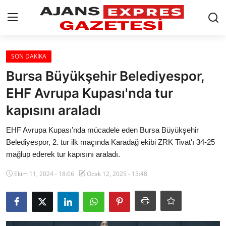
GİRİŞ YAP
Kayıt olmak
SON DAKİKA
Bursa Büyükşehir Belediyespor,
AnaSayfa
EHF Avrupa Kupası'nda tur
Eskişehir Siyaset
kapısını araladı
Siyaset
EHF Avrupa Kupası’nda mücadele eden Bursa Büyükşehir
Belediyespor, 2. tur ilk maçında Karadağ ekibi ZRK Tivat'ı 34-25
Türkiye Gündemi
mağlup ederek tur kapısını araladı.
Yerel
Ekim 11, 2024 - 18:06
Ocak 12, 2025 - 13:48
Siber Güvenlik
Eğitim