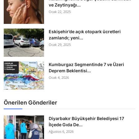
ve Zeytinyağı...
Ocak 22, 2025
Eskişehir’de açık otopark ücretleri
zamlandı; yeni...
Ocak 29, 2025
Kumburgaz Segmentinde 7 ve Üzeri
Deprem Beklentisi...
Ocak 4, 2026
Önerilen Gönderiler
Diyarbakır Büyükşehir Belediyesi 17
İlçede Gıda De...
Ağustos 6, 2026