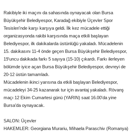
Köşe Yazısı
Rakibiyle iki maçını da sahasında oynayacak olan Bursa
Dernek
Büyükşehir Belediyespor, Karadağ ekibiyle Üçevler Spor
Tesisleri'nde karşı karşıya geldi. İlk kez mücadele ettiği
Galeri
organizasyonda rakibi karşısında maça etkili başlayan
Belediyespor, ilk dakikalarda üstünlüğü yakaladı. Mücadelenin
Gastronomi
15. dakikasını 11-4 önde geçen Bursa Büyükşehir Belediyespor,
E-GAZETE
19'uncu dakikada farkı 5 sayıya (15-10) çıkardı. Farkı ilerleyen
bölümde iyice açan Bursa Büyükşehir Belediyespor, devreyi de
20-12 üstün tamamladı.
Mücadelenin ikinci yarısına da etkili başlayan Belediyespor,
mücadeleyi 34-25 kazanarak tur için avantaj yakaladı. Rövanş
maçı 12 Ekim Cumartesi günü (YARIN) saat 16.00'da yine
Bursa’da oynayacak.
SALON: Üçevler
HAKEMLER: Georgiana Murariu, Mihaela Paraschiv (Romanya)