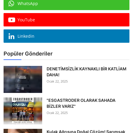
WhatsApp
YouTube
Linkedin
Popüler Gönderiler
DENETİMSİZLİK KAYNAKLI BİR KATLİAM
DAHA!
Ocak 22, 2025
"ESGASTRODER OLARAK SAHADA
BİZLER VARIZ"
Ocak 22, 2025
Kulak Ağrısına Doğal Çözüm! Sarımsak