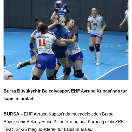
Ekonomi
Kütahya
Özel Haber
Teknoloji
Spor
TBMM Haberleri
Belediye
Bursa Büyükşehir Belediyespor, EHF Avrupa Kupası'nda tur
Sağlık
kapısını araladı
SON DAKİKA
BURSA –
EHF Avrupa Kupası’
nda mücadele eden Bursa
Büyükşehir Belediyespor, 2. tur ilk maçında Karadağ ekibi ZRK
Asayiş
Tivat'ı 34-25 mağlup ederek tur kapısını araladı.