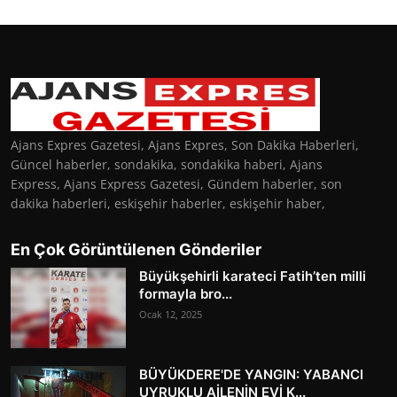
Ajans Expres Gazetesi, Ajans Expres, Son Dakika Haberleri,
Güncel haberler, sondakika, sondakika haberi, Ajans
Express, Ajans Express Gazetesi, Gündem haberler, son
dakika haberleri, eskişehir haberler, eskişehir haber,
En Çok Görüntülenen Gönderiler
Büyükşehirli karateci Fatih’ten milli
formayla bro...
Ocak 12, 2025
BÜYÜKDERE'DE YANGIN: YABANCI
UYRUKLU AİLENİN EVİ K...