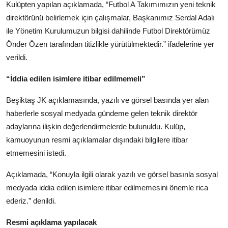
Kulüpten yapılan açıklamada, “Futbol A Takımımızın yeni teknik
Köşe Yazısı
direktörünü belirlemek için çalışmalar, Başkanımız Serdal Adalı
ile Yönetim Kurulumuzun bilgisi dahilinde Futbol Direktörümüz
Dernek
Önder Özen tarafından titizlikle yürütülmektedir.” ifadelerine yer
Galeri
verildi.
Gastronomi
“İddia edilen isimlere itibar edilmemeli”
E-GAZETE
Beşiktaş JK açıklamasında, yazılı ve görsel basında yer alan
haberlerle sosyal medyada gündeme gelen teknik direktör
adaylarına ilişkin değerlendirmelerde bulunuldu. Kulüp,
kamuoyunun resmi açıklamalar dışındaki bilgilere itibar
etmemesini istedi.
Açıklamada, “Konuyla ilgili olarak yazılı ve görsel basınla sosyal
medyada iddia edilen isimlere itibar edilmemesini önemle rica
ederiz.” denildi.
Resmi açıklama yapılacak