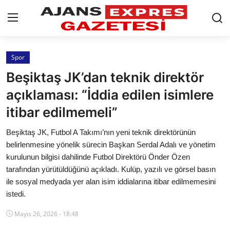
GİRİŞ YAP
Kayıt olmak
Spor
Beşiktaş JK’dan teknik direktör
AnaSayfa
açıklaması: “İddia edilen isimlere
Eskişehir Siyaset
itibar edilmemeli”
Siyaset
Beşiktaş JK, Futbol A Takımı’nın yeni teknik direktörünün
belirlenmesine yönelik sürecin Başkan Serdal Adalı ve yönetim
Türkiye Gündemi
kurulunun bilgisi dahilinde Futbol Direktörü Önder Özen
tarafından yürütüldüğünü açıkladı. Kulüp, yazılı ve görsel basın
Yerel
ile sosyal medyada yer alan isim iddialarına itibar edilmemesini
istedi.
Siber Güvenlik
Mayıs 26, 2026 - 18:48
Eğitim