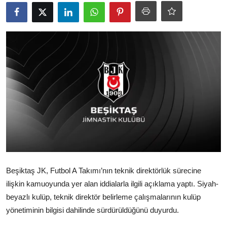
Ekonomi
Kütahya
Özel Haber
Teknoloji
Spor
TBMM Haberleri
Belediye
Sağlık
Beşiktaş JK, Futbol A Takımı’nın teknik direktörlük sürecine
ilişkin kamuoyunda yer alan iddialarla ilgili açıklama yaptı. Siyah-
SON DAKİKA
beyazlı kulüp, teknik direktör belirleme çalışmalarının kulüp
yönetiminin bilgisi dahilinde sürdürüldüğünü duyurdu.
Asayiş