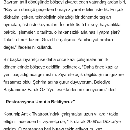
Bayram tatili dönüşünde bölgeyi ziyaret eden vatandaşlardan biri,
“Bayram dönüşü geçerken burayı ziyaret edelim istedik. En çok
dikkatimi çeken, teknolojinin olmadığı bir dönemde taşları
oymaları, üst üste koymaları. İnsanlık üstü bir şey, hayranlıkla
baktık. İşlemeler, o tarihte, o imkansızlıklarla nasıl yapmışlar?
Takdir etmek lazım. Güzel bir çalışma. Yapılan yatırımlara
değer.” ifadelerini kullandı.
Bir başka ziyaretçi ise daha önce kazı çalışmalarının ilk
dönemlerinde bölgeye geldiğini belirterek, “Daha önce kazılar
yeni başladığında gelmiştim. Ziyarete açık değildi. Şu an gezme
fırsatımız oldu. Şehrim adına gurur duyuyorum. Belediye
Başkanımız Faruk Özlü’ye teşekkürlerimi sunuyorum.” dedi.
“Restorasyonu Umutla Bekliyoruz”
Konuralp Antik Tiyatrosu’ndaki çalışmaları uzun yıllardır takip
ettiğini ifade eden bir ziyaretçi de, “İlk olarak 2009’da Düzce’ye
geldim. O zamandan beri burayı takip ediyorum, kazı