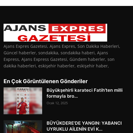
Ajans Expres Gazetesi, Ajans Expres, Son Dakika Haberleri,
Güncel haberler, sondakika, sondakika haberi, Ajans
Express, Ajans Express Gazetesi, Gündem haberler, son
dakika haberleri, eskişehir haberler, eskişehir haber,
En Çok Görüntülenen Gönderiler
Büyükşehirli karateci Fatih’ten milli
formayla bro...
Ocak 12, 2025
BÜYÜKDERE'DE YANGIN: YABANCI
UYRUKLU AİLENİN EVİ K...