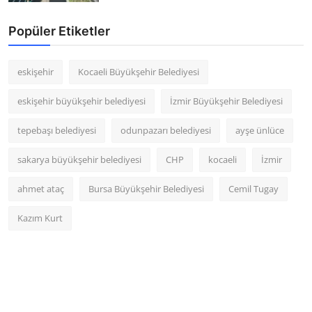
Popüler Etiketler
eskişehir
Kocaeli Büyükşehir Belediyesi
eskişehir büyükşehir belediyesi
İzmir Büyükşehir Belediyesi
tepebaşı belediyesi
odunpazarı belediyesi
ayşe ünlüce
sakarya büyükşehir belediyesi
CHP
kocaeli
İzmir
ahmet ataç
Bursa Büyükşehir Belediyesi
Cemil Tugay
Kazım Kurt