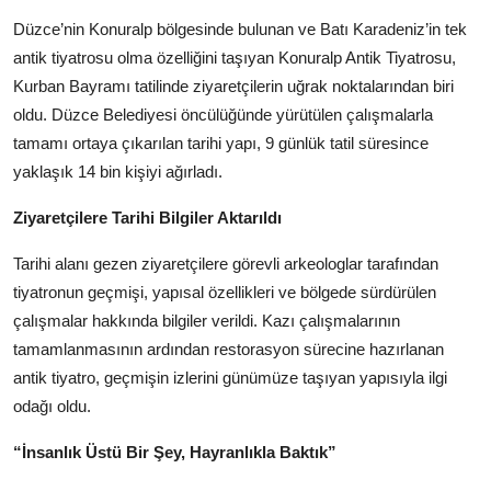
Köşe Yazısı
Düzce’nin Konuralp bölgesinde bulunan ve Batı Karadeniz’in tek
antik tiyatrosu olma özelliğini taşıyan Konuralp Antik Tiyatrosu,
Dernek
Kurban Bayramı tatilinde ziyaretçilerin uğrak noktalarından biri
oldu. Düzce Belediyesi öncülüğünde yürütülen çalışmalarla
Galeri
tamamı ortaya çıkarılan tarihi yapı, 9 günlük tatil süresince
Gastronomi
yaklaşık 14 bin kişiyi ağırladı.
E-GAZETE
Ziyaretçilere Tarihi Bilgiler Aktarıldı
Tarihi alanı gezen ziyaretçilere görevli arkeologlar tarafından
tiyatronun geçmişi, yapısal özellikleri ve bölgede sürdürülen
çalışmalar hakkında bilgiler verildi. Kazı çalışmalarının
tamamlanmasının ardından restorasyon sürecine hazırlanan
antik tiyatro, geçmişin izlerini günümüze taşıyan yapısıyla ilgi
odağı oldu.
“İnsanlık Üstü Bir Şey, Hayranlıkla Baktık”