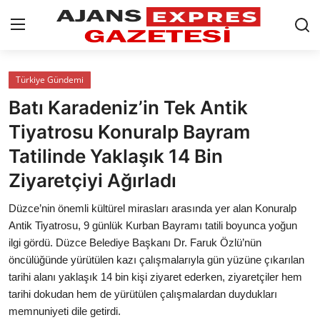
GİRİŞ YAP
Kayıt olmak
Türkiye Gündemi
Batı Karadeniz’in Tek Antik
AnaSayfa
Tiyatrosu Konuralp Bayram
Eskişehir Siyaset
Tatilinde Yaklaşık 14 Bin
Ziyaretçiyi Ağırladı
Siyaset
Düzce’nin önemli kültürel mirasları arasında yer alan Konuralp
Türkiye Gündemi
Antik Tiyatrosu, 9 günlük Kurban Bayramı tatili boyunca yoğun
ilgi gördü. Düzce Belediye Başkanı Dr. Faruk Özlü’nün
Yerel
öncülüğünde yürütülen kazı çalışmalarıyla gün yüzüne çıkarılan
Siber Güvenlik
tarihi alanı yaklaşık 14 bin kişi ziyaret ederken, ziyaretçiler hem
tarihi dokudan hem de yürütülen çalışmalardan duydukları
Eğitim
memnuniyeti dile getirdi.