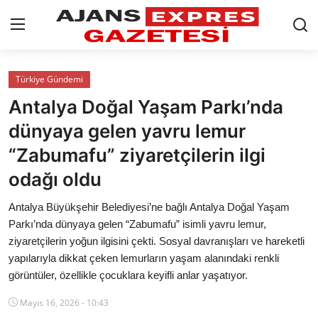
GİRİŞ YAP
Kayıt olmak
Türkiye Gündemi
Antalya Doğal Yaşam Parkı’nda
AnaSayfa
dünyaya gelen yavru lemur
Eskişehir Siyaset
“Zabumafu” ziyaretçilerin ilgi
odağı oldu
Siyaset
Antalya Büyükşehir Belediyesi’ne bağlı Antalya Doğal Yaşam
Türkiye Gündemi
Parkı’nda dünyaya gelen “Zabumafu” isimli yavru lemur,
ziyaretçilerin yoğun ilgisini çekti. Sosyal davranışları ve hareketli
Yerel
yapılarıyla dikkat çeken lemurların yaşam alanındaki renkli
Siber Güvenlik
görüntüler, özellikle çocuklara keyifli anlar yaşatıyor.
Mayıs 16, 2026 - 10:43
Eğitim