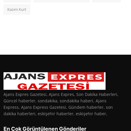
Kazım Kurt
Ajans Expres Gazetesi, Ajans Expres, Son Dakika Haberleri,
Güncel haberler, sondakika, sondakika haberi, Ajans
Express, Ajans Express Gazetesi, Gündem haberler, son
dakika haberleri, eskişehir haberler, eskişehir haber,
En Çok Görüntülenen Gönderiler