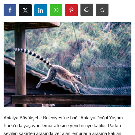
Ekonomi
Kütahya
Özel Haber
Teknoloji
Spor
TBMM Haberleri
Belediye
Sağlık
SON DAKİKA
Antalya Büyükşehir Belediyesi’ne bağlı Antalya Doğal Yaşam
Parkı’nda yaşayan lemur ailesine yeni bir üye katıldı. Parkın
Asayiş
sevilen sakinleri arasında yer alan lemurların arasına katılan