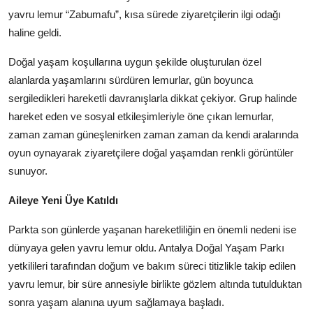
Köşe Yazısı
yavru lemur “Zabumafu”, kısa sürede ziyaretçilerin ilgi odağı
haline geldi.
Dernek
Doğal yaşam koşullarına uygun şekilde oluşturulan özel
Galeri
alanlarda yaşamlarını sürdüren lemurlar, gün boyunca
sergiledikleri hareketli davranışlarla dikkat çekiyor. Grup halinde
Gastronomi
hareket eden ve sosyal etkileşimleriyle öne çıkan lemurlar,
zaman zaman güneşlenirken zaman zaman da kendi aralarında
E-GAZETE
oyun oynayarak ziyaretçilere doğal yaşamdan renkli görüntüler
sunuyor.
Aileye Yeni Üye Katıldı
Parkta son günlerde yaşanan hareketliliğin en önemli nedeni ise
dünyaya gelen yavru lemur oldu. Antalya Doğal Yaşam Parkı
yetkilileri tarafından doğum ve bakım süreci titizlikle takip edilen
yavru lemur, bir süre annesiyle birlikte gözlem altında tutulduktan
sonra yaşam alanına uyum sağlamaya başladı.