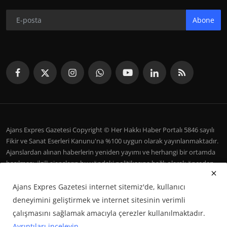
Abone
Ajans Expres Gazetesi Copyright © Her Hakkı Haber Portalı 5846 sayılı
Fikir ve Sanat Eserleri Kanunu'na %100 uygun olarak yayınlanmaktadır.
Ajanslardan alınan haberlerin yeniden yayımı ve herhangi bir ortamda
basılması, ilgili ajansların bu yöndeki politikasına bağlı olarak önceden
yazılı izin gerektirir.
Ajans Expres Gazetesi internet sitemiz'de, kullanıcı
İletişim
Şartlar ve Koşullar
Çerez Politikası
Künye
deneyimini geliştirmek ve internet sitesinin verimli
Galeri
çalışmasını sağlamak amacıyla çerezler kullanılmaktadır.
Ayrıntıları inceleyin