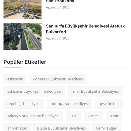
Sahil Yolu'nda ...
Ağustos 7, 2026
Şanlıurfa Büyükşehir Belediyesi Atatürk
Bulvarı'nd...
Ağustos 7, 2026
Popüler Etiketler
eskişehir
Kocaeli Büyükşehir Belediyesi
eskişehir büyükşehir belediyesi
İzmir Büyükşehir Belediyesi
tepebaşı belediyesi
odunpazarı belediyesi
ayşe ünlüce
sakarya büyükşehir belediyesi
CHP
kocaeli
İzmir
ahmet ataç
Bursa Büyükşehir Belediyesi
Cemil Tugay