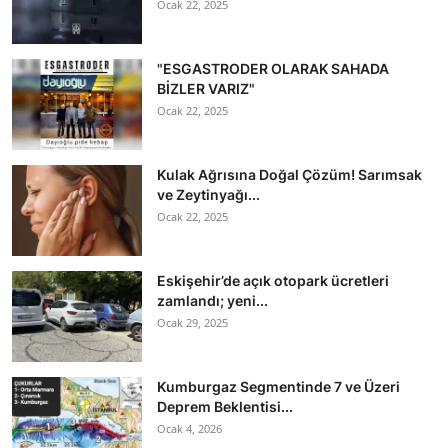
Ocak 22, 2025
"ESGASTRODER OLARAK SAHADA
BİZLER VARIZ"
Ocak 22, 2025
Kulak Ağrısına Doğal Çözüm! Sarımsak
ve Zeytinyağı...
Ocak 22, 2025
Eskişehir’de açık otopark ücretleri
zamlandı; yeni...
Ocak 29, 2025
Kumburgaz Segmentinde 7 ve Üzeri
Deprem Beklentisi...
Ocak 4, 2026