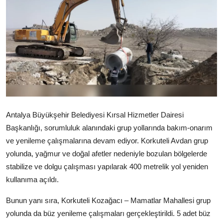
Ekonomi
Kütahya
Özel Haber
Teknoloji
Spor
Antalya Büyükşehir Belediyesi Kırsal Hizmetler Dairesi
TBMM Haberleri
Başkanlığı, sorumluluk alanındaki grup yollarında bakım-onarım
ve yenileme çalışmalarına devam ediyor. Korkuteli Avdan grup
Belediye
yolunda, yağmur ve doğal afetler nedeniyle bozulan bölgelerde
Sağlık
stabilize ve dolgu çalışması yapılarak 400 metrelik yol yeniden
kullanıma açıldı.
SON DAKİKA
Bunun yanı sıra, Korkuteli Kozağacı – Mamatlar Mahallesi grup
Asayiş
yolunda da büz yenileme çalışmaları gerçekleştirildi. 5 adet büz