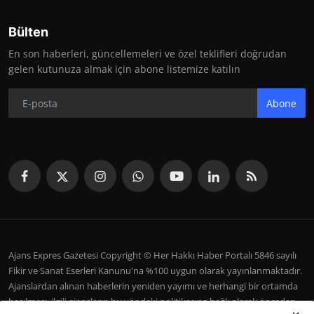
Bülten
En son haberleri, güncellemeleri ve özel teklifleri doğrudan
gelen kutunuza almak için abone listemize katılın
Abone
Ajans Expres Gazetesi Copyright © Her Hakkı Haber Portalı 5846 sayılı
Fikir ve Sanat Eserleri Kanunu'na %100 uygun olarak yayınlanmaktadır.
Ajanslardan alınan haberlerin yeniden yayımı ve herhangi bir ortamda
basılması, ilgili ajansların bu yöndeki politikasına bağlı olarak önceden