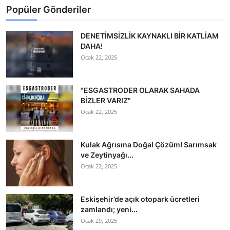
Popüler Gönderiler
DENETİMSİZLİK KAYNAKLI BİR KATLİAM
DAHA!
Ocak 22, 2025
"ESGASTRODER OLARAK SAHADA
BİZLER VARIZ"
Ocak 22, 2025
Kulak Ağrısına Doğal Çözüm! Sarımsak
ve Zeytinyağı...
Ocak 22, 2025
Eskişehir’de açık otopark ücretleri
zamlandı; yeni...
Ocak 29, 2025