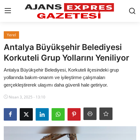
GİRİŞ YAP
Kayıt olmak
Yerel
Antalya Büyükşehir Belediyesi
AnaSayfa
Korkuteli Grup Yollarını Yeniliyor
Eskişehir Siyaset
Antalya Büyükşehir Belediyesi, Korkuteli ilçesindeki grup
yollarında bakım-onarım ve iyileştirme çalışmaları
Siyaset
gerçekleştirerek ulaşımı daha güvenli hale getiriyor.
Türkiye Gündemi
Nisan 3, 2025 - 13:10
Yerel
Siber Güvenlik
Eğitim