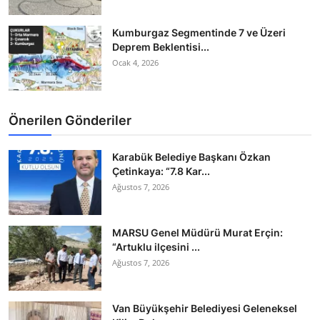
Kumburgaz Segmentinde 7 ve Üzeri
Deprem Beklentisi...
Ocak 4, 2026
Önerilen Gönderiler
Karabük Belediye Başkanı Özkan
Çetinkaya: “7.8 Kar...
Ağustos 7, 2026
MARSU Genel Müdürü Murat Erçin:
“Artuklu ilçesini ...
Ağustos 7, 2026
Van Büyükşehir Belediyesi Geleneksel