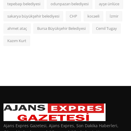
tepebaşı belediyesi
odunpazarı belediyesi
ayşe ünlüce
sakarya büyükşehir belediyesi
CHP
kocaeli
İzmir
ahmet ataç
Bursa Büyükşehir Belediyesi
Cemil Tugay
Kazım Kurt
Ajans Expres Gazetesi, Ajans Expres, Son Dakika Haberleri,