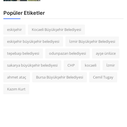
Popüler Etiketler
eskişehir
Kocaeli Büyükşehir Belediyesi
eskişehir büyükşehir belediyesi
İzmir Büyükşehir Belediyesi
tepebaşı belediyesi
odunpazarı belediyesi
ayşe ünlüce
sakarya büyükşehir belediyesi
CHP
kocaeli
İzmir
ahmet ataç
Bursa Büyükşehir Belediyesi
Cemil Tugay
Kazım Kurt