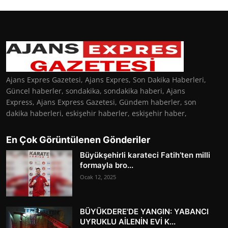
Ajans Expres Gazetesi, Ajans Expres, Son Dakika Haberleri,
Güncel haberler, sondakika, sondakika haberi, Ajans
Express, Ajans Express Gazetesi, Gündem haberler, son
dakika haberleri, eskişehir haberler, eskişehir haber,
En Çok Görüntülenen Gönderiler
Büyükşehirli karateci Fatih’ten milli
formayla bro...
Ocak 12, 2025
BÜYÜKDERE'DE YANGIN: YABANCI
UYRUKLU AİLENİN EVİ K...