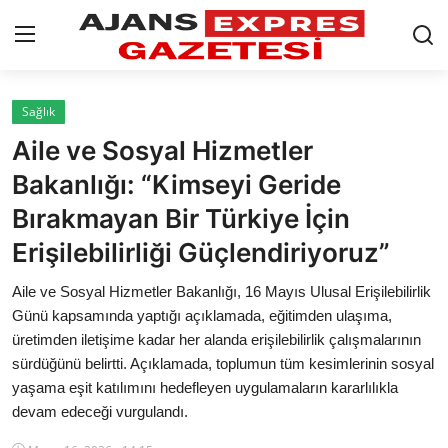
GİRİŞ YAP
Kayıt olmak
Sağlık
Aile ve Sosyal Hizmetler
AnaSayfa
Bakanlığı: “Kimseyi Geride
Eskişehir Siyaset
Bırakmayan Bir Türkiye İçin
Erişilebilirliği Güçlendiriyoruz”
Siyaset
Aile ve Sosyal Hizmetler Bakanlığı, 16 Mayıs Ulusal Erişilebilirlik
Türkiye Gündemi
Günü kapsamında yaptığı açıklamada, eğitimden ulaşıma,
üretimden iletişime kadar her alanda erişilebilirlik çalışmalarının
Yerel
sürdüğünü belirtti. Açıklamada, toplumun tüm kesimlerinin sosyal
Siber Güvenlik
yaşama eşit katılımını hedefleyen uygulamaların kararlılıkla
devam edeceği vurgulandı.
Eğitim