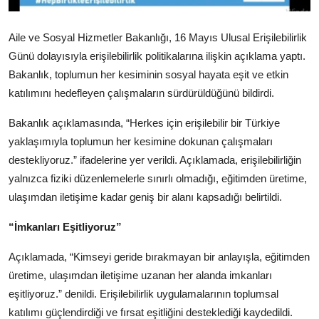
Köşe Yazısı
Aile ve Sosyal Hizmetler Bakanlığı, 16 Mayıs Ulusal Erişilebilirlik
Dernek
Günü dolayısıyla erişilebilirlik politikalarına ilişkin açıklama yaptı.
Bakanlık, toplumun her kesiminin sosyal hayata eşit ve etkin
Galeri
katılımını hedefleyen çalışmaların sürdürüldüğünü bildirdi.
Gastronomi
Bakanlık açıklamasında, “Herkes için erişilebilir bir Türkiye
E-GAZETE
yaklaşımıyla toplumun her kesimine dokunan çalışmaları
destekliyoruz.” ifadelerine yer verildi. Açıklamada, erişilebilirliğin
yalnızca fiziki düzenlemelerle sınırlı olmadığı, eğitimden üretime,
ulaşımdan iletişime kadar geniş bir alanı kapsadığı belirtildi.
“İmkanları Eşitliyoruz”
Açıklamada, “Kimseyi geride bırakmayan bir anlayışla, eğitimden
üretime, ulaşımdan iletişime uzanan her alanda imkanları
eşitliyoruz.” denildi. Erişilebilirlik uygulamalarının toplumsal
katılımı güçlendirdiği ve fırsat eşitliğini desteklediği kaydedildi.