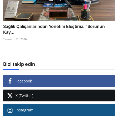
Sağlık Çalışanlarından Yönetim Eleştirisi: “Sorunun
Kay...
Temmuz 31, 2026
Bizi takip edin
Facebook
X (Twitter)
Instagram