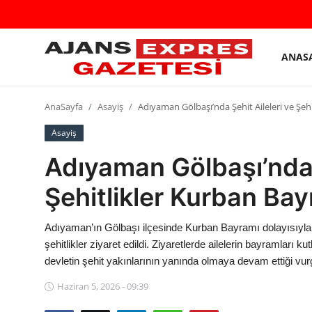
ANAS
GİRİŞ
Kayıt
YAP
olmak
AnaSayfa
Asayiş
Adıyaman Gölbaşı’nda Şehit Aileleri ve Şeh
AnaSayfa
Asayiş
Adıyaman Gölbaşı’nda Ş
Eskişehir Siyaset
Şehitlikler Kurban Bay
Siyaset
Türkiye Gündemi
Adıyaman’ın Gölbaşı ilçesinde Kurban Bayramı dolayısıyla em
şehitlikler ziyaret edildi. Ziyaretlerde ailelerin bayramları ku
Yerel
devletin şehit yakınlarının yanında olmaya devam ettiği vur
Siber Güvenlik
Haziran 5, 2026 - 09:39