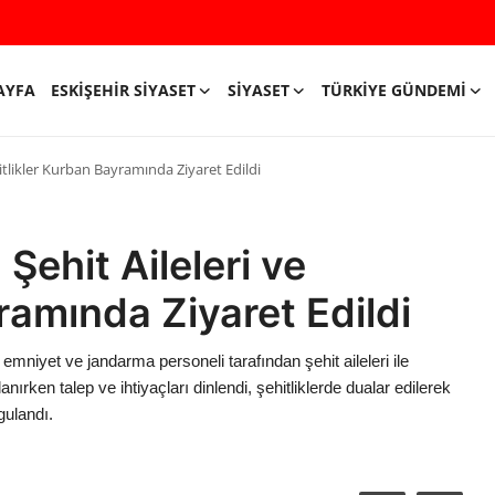
AYFA
ESKIŞEHIR SIYASET
SIYASET
TÜRKIYE GÜNDEMI
itlikler Kurban Bayramında Ziyaret Edildi
ehit Aileleri ve
ramında Ziyaret Edildi
niyet ve jandarma personeli tarafından şehit aileleri ile
tlanırken talep ve ihtiyaçları dinlendi, şehitliklerde dualar edilerek
gulandı.