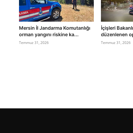
Mersin İl Jandarma Komutanlığı
İçişleri Bakanl
orman yangını riskine ka...
düzenlenen op
Temmuz 31, 2026
Temmuz 31, 2026