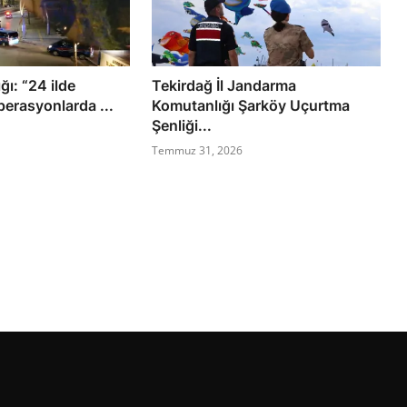
ığı: “24 ilde
Tekirdağ İl Jandarma
erasyonlarda ...
Komutanlığı Şarköy Uçurtma
Şenliği...
Temmuz 31, 2026