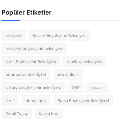
Popüler Etiketler
eskişehir
Kocaeli Büyükşehir Belediyesi
eskişehir büyükşehir belediyesi
İzmir Büyükşehir Belediyesi
tepebaşı belediyesi
odunpazarı belediyesi
ayşe ünlüce
sakarya büyükşehir belediyesi
CHP
kocaeli
İzmir
ahmet ataç
Bursa Büyükşehir Belediyesi
Cemil Tugay
Kazım Kurt