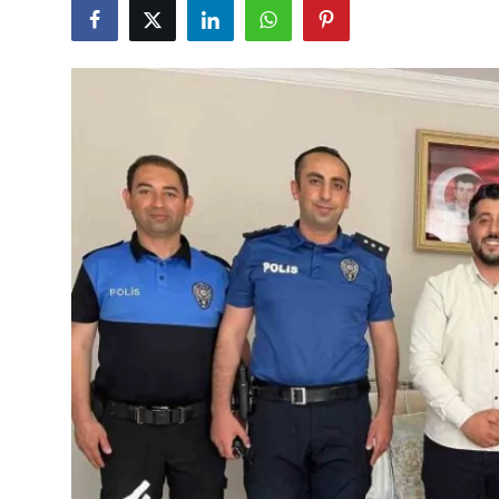
Eğitim
Ekonomi
Kütahya
Özel Haber
Teknoloji
Spor
TBMM Haberleri
Belediye
Sağlık
SON DAKİKA
Asayiş