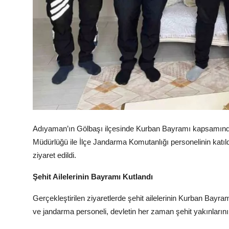
Köşe Yazısı
Dernek
Galeri
Gastronomi
E-GAZETE
Adıyaman’ın Gölbaşı ilçesinde Kurban Bayramı kapsamında şeh
Müdürlüğü ile İlçe Jandarma Komutanlığı personelinin katıld
ziyaret edildi.
Şehit Ailelerinin Bayramı Kutlandı
Gerçekleştirilen ziyaretlerde şehit ailelerinin Kurban Bayramı
ve jandarma personeli, devletin her zaman şehit yakınlarını