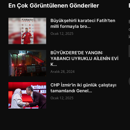
En Çok Görüntülenen Gönderiler
Büyükşehirli karateci Fatih’ten
milli formayla bro...
Ocak 12, 2025
BÜYÜKDERE'DE YANGIN:
YABANCI UYRUKLU AİLENİN EVİ
K...
Aralık 28, 2024
CHP İzmir'in iki günlük çalıştayı
tamamlandı Genel...
Ocak 12, 2025