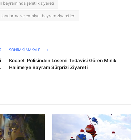
 bayramında şehitlik ziyareti
jandarma ve emniyet bayram ziyaretleri
R
SONRAKI MAKALE
i
Kocaeli Polisinden Lösemi Tedavisi Gören Minik
.
Halime’ye Bayram Sürprizi Ziyareti