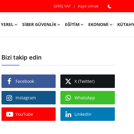
GİRİŞ YAP
/
Kayıt olmak
YEREL
SIBER GÜVENLIK
EĞITIM
EKONOMI
KÜTAH
Bizi takip edin
Facebook
X (Twitter)
Instagram
WhatsApp
YouTube
Linkedin