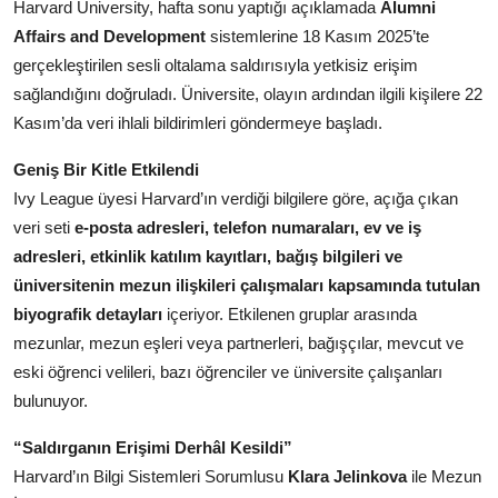
Harvard University, hafta sonu yaptığı açıklamada
Alumni
Köşe Yazısı
Affairs and Development
sistemlerine 18 Kasım 2025’te
gerçekleştirilen sesli oltalama saldırısıyla yetkisiz erişim
Dernek
sağlandığını doğruladı. Üniversite, olayın ardından ilgili kişilere 22
Galeri
Kasım’da veri ihlali bildirimleri göndermeye başladı.
Gastronomi
Geniş Bir Kitle Etkilendi
Ivy League üyesi Harvard’ın verdiği bilgilere göre, açığa çıkan
E-GAZETE
veri seti
e-posta adresleri, telefon numaraları, ev ve iş
adresleri, etkinlik katılım kayıtları, bağış bilgileri ve
üniversitenin mezun ilişkileri çalışmaları kapsamında tutulan
biyografik detayları
içeriyor. Etkilenen gruplar arasında
mezunlar, mezun eşleri veya partnerleri, bağışçılar, mevcut ve
eski öğrenci velileri, bazı öğrenciler ve üniversite çalışanları
bulunuyor.
“Saldırganın Erişimi Derhâl Kesildi”
Harvard’ın Bilgi Sistemleri Sorumlusu
Klara Jelinkova
ile Mezun