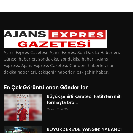
Ajans Expres Gazetesi, Ajans Expres, Son Dakika Haberleri,
Güncel haberler, sondakika, sondakika haberi, Ajans
Express, Ajans Express Gazetesi, Gündem haberler, son
dakika haberleri, eskişehir haberler, eskişehir haber,
En Çok Görüntülenen Gönderiler
Büyükşehirli karateci Fatih’ten milli
formayla bro...
Ocak 12, 2025
BÜYÜKDERE'DE YANGIN: YABANCI