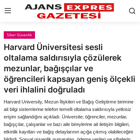
GİRİŞ YAP
Kayıt olmak
Siber Güvenlik
Harvard Üniversitesi sesli
AnaSayfa
oltalama saldırısıyla çözülerek
Eskişehir Siyaset
mezunlar, bağışçılar ve
öğrencileri kapsayan geniş ölçekli
Siyaset
veri ihlalini doğruladı
Türkiye Gündemi
Harvard University, Mezun İlişkileri ve Bağış Geliştirme birimine
Yerel
ait bilgi sistemlerine telefon temelli oltalama saldırısıyla yetkisiz
erişim sağlandığını açıkladı. Üniversite; öğrenciler, mezunlar,
Siber Güvenlik
bağışçılar, çalışanlar ve bazı aile bireylerine ait iletişim bilgileri,
etkinlik kayıtları ve bağış detaylarının açığa çıkmış olabileceğini
Eğitim
bildirdi. Sosyal güvenlik numaraları, ödeme verileri ve şifrelerin