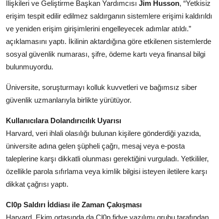
İlişkileri ve Geliştirme Başkan Yardımcısı
Jim Husson
, “Yetkisiz
erişim tespit edilir edilmez saldırganın sistemlere erişimi kaldırıldı
ve yeniden erişim girişimlerini engelleyecek adımlar atıldı.”
açıklamasını yaptı. İkilinin aktardığına göre etkilenen sistemlerde
sosyal güvenlik numarası, şifre, ödeme kartı veya finansal bilgi
bulunmuyordu.
Üniversite, soruşturmayı kolluk kuvvetleri ve bağımsız siber
güvenlik uzmanlarıyla birlikte yürütüyor.
Kullanıcılara Dolandırıcılık Uyarısı
Harvard, veri ihlali olasılığı bulunan kişilere gönderdiği yazıda,
üniversite adına gelen şüpheli çağrı, mesaj veya e-posta
taleplerine karşı dikkatli olunması gerektiğini vurguladı. Yetkililer,
özellikle parola sıfırlama veya kimlik bilgisi isteyen iletilere karşı
dikkat çağrısı yaptı.
Cl0p Saldırı İddiası ile Zaman Çakışması
Harvard, Ekim ortasında da Cl0p fidye yazılımı grubu tarafından