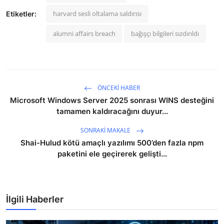
harvard sesli oltalama saldırısı
Etiketler:
alumni affairs breach
bağışçı bilgileri sızdırıldı
ÖNCEKI HABER
Microsoft Windows Server 2025 sonrası WINS desteğini
tamamen kaldıracağını duyur...
SONRAKI MAKALE
Shai-Hulud kötü amaçlı yazılımı 500’den fazla npm
paketini ele geçirerek gelişti...
İlgili Haberler